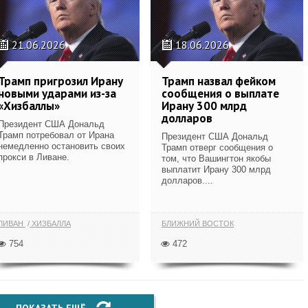
21.06.2026
18.06.2026
Трамп пригрозил Ирану
Трамп назвал фейком
новыми ударами из-за
сообщения о выплате
«Хизбаллы»
Ирану 300 млрд
долларов
Президент США Дональд
Трамп потребовал от Ирана
Президент США Дональд
немедленно остановить своих
Трамп отверг сообщения о
прокси в Ливане.
том, что Вашингтон якобы
выплатит Ирану 300 млрд
долларов....
ЛИВАН
ХИЗБАЛЛА
БЛИЖНИЙ ВОСТОК
754
472