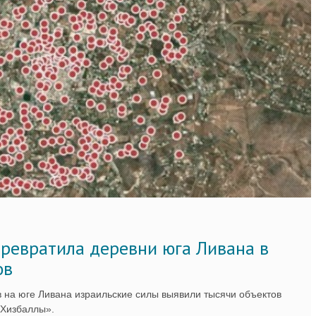
ревратила деревни юга Ливана в
ов
 на юге Ливана израильские силы выявили тысячи объектов
«Хизбаллы».