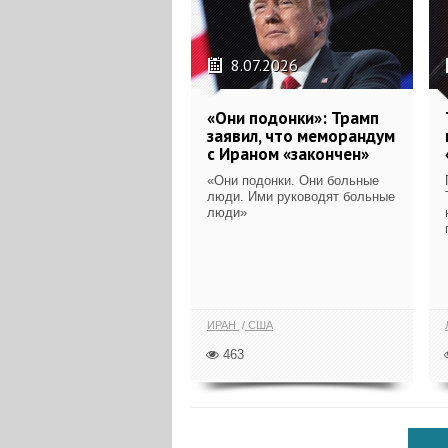
8.07.2026
«Они подонки»: Трамп
заявил, что меморандум
с Ираном «закончен»
«Они подонки. Они больные
люди. Ими руководят больные
люди»
ИРАН
США
463