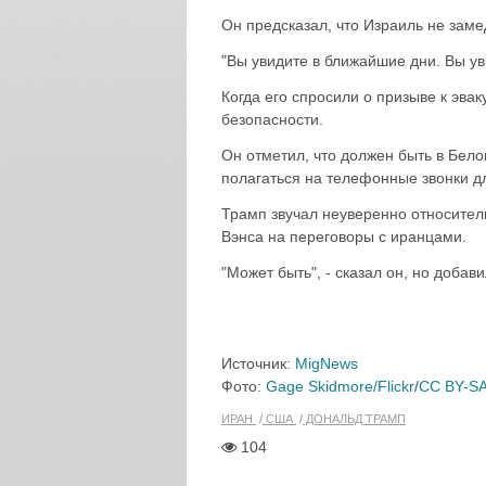
Он предсказал, что Израиль не заме
"Вы увидите в ближайшие дни. Вы ув
Когда его спросили о призыве к эвак
безопасности.
Он отметил, что должен быть в Белом
полагаться на телефонные звонки 
Трамп звучал неуверенно относител
Вэнса на переговоры с иранцами.
"Может быть", - сказал он, но добавил
Источник:
MigNews
Фото:
Gage Skidmore/Flickr
/
CC BY-SA
ИРАН
США
ДОНАЛЬД ТРАМП
104