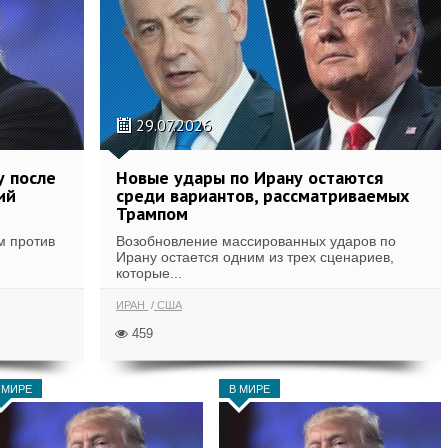
29.07.2026
у после
Новые удары по Ирану остаются
ий
среди вариантов, рассматриваемых
Трампом
м против
Возобновление массированных ударов по
Ирану остается одним из трех сценариев,
которые...
ИРАН
США
459
 МИРЕ
В МИРЕ