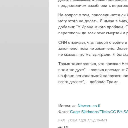
предложением возобновить переговор
На вопрос о том, присоединятся ли 
могу этого не делать. Я имею в виду,
добавил: "У Ирана много проблем. О
переговоры до всех этих смертей и
CNN отмечает, что, говоря о войне 
закончено, пока не закончено. Знае
не сказал, что мы выиграли. Я бы ск
Трамп также заявил, что призвал Не
в том же духе", – заявил президент
на фоне региональной напряженност
всего делает", – добавил Трамп.
Источник:
Newsru.co.il
Фото:
Gage Skidmore/Flickr
/
CC BY-SA
ИРАН
США
ДОНАЛЬД ТРАМП
83