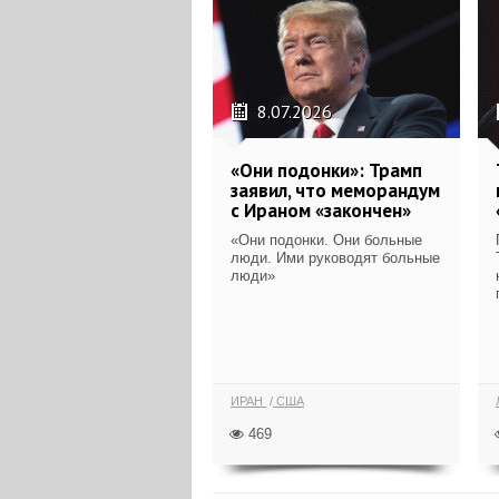
8.07.2026
«Они подонки»: Трамп
заявил, что меморандум
с Ираном «закончен»
«Они подонки. Они больные
люди. Ими руководят больные
люди»
ИРАН
США
469