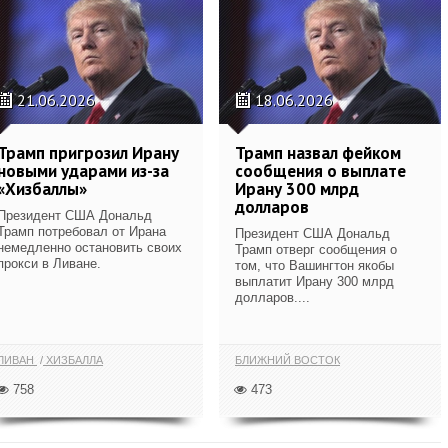
21.06.2026
18.06.2026
Трамп пригрозил Ирану
Трамп назвал фейком
новыми ударами из-за
сообщения о выплате
«Хизбаллы»
Ирану 300 млрд
долларов
Президент США Дональд
Трамп потребовал от Ирана
Президент США Дональд
немедленно остановить своих
Трамп отверг сообщения о
прокси в Ливане.
том, что Вашингтон якобы
выплатит Ирану 300 млрд
долларов....
ЛИВАН
ХИЗБАЛЛА
БЛИЖНИЙ ВОСТОК
758
473