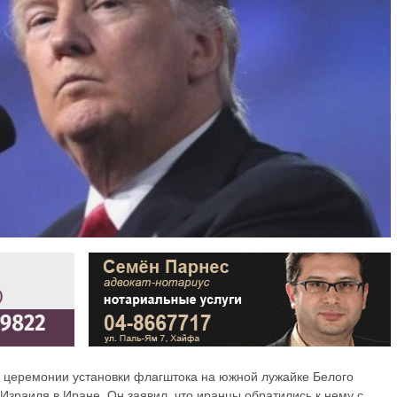
 церемонии установки флагштока на южной лужайке Белого
зраиля в Иране. Он заявил, что иранцы обратились к нему с