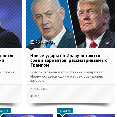
29.07.2026
у после
Новые удары по Ирану остаются
ий
среди вариантов, рассматриваемых
Трампом
м против
Возобновление массированных ударов по
Ирану остается одним из трех сценариев,
которые...
ИРАН
США
461
 МИРЕ
В МИРЕ