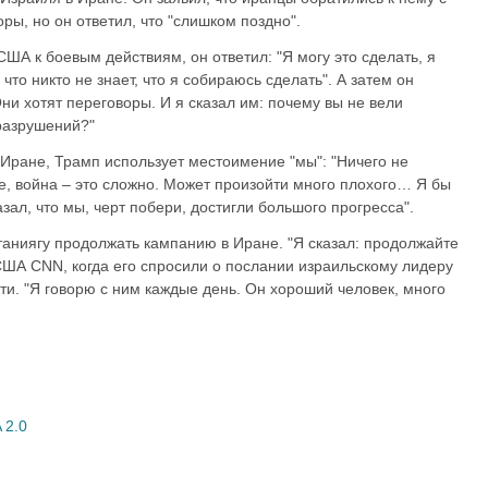
ы, но он ответил, что "слишком поздно".
США к боевым действиям, он ответил: "Я могу это сделать, я
 что никто не знает, что я собираюсь сделать". А затем он
ни хотят переговоры. И я сказал им: почему вы не вели
 разрушений?"
в Иране, Трамп использует местоимение "мы": "Ничего не
те, война – это сложно. Может произойти много плохого… Я бы
азал, что мы, черт побери, достигли большого прогресса".
таниягу продолжать кампанию в Иране. "Я сказал: продолжайте
 США CNN, когда его спросили о послании израильскому лидеру
и. "Я говорю с ним каждые день. Он хороший человек, много
 2.0