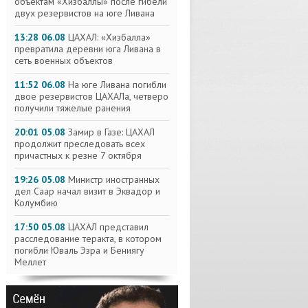
объектам «Хизбаллы» после гибели
двух резервистов на юге Ливана
13:28 06.08
ЦАХАЛ: «Хизбалла»
превратила деревни юга Ливана в
сеть военных объектов
11:52 06.08
На юге Ливана погибли
двое резервистов ЦАХАЛа, четверо
получили тяжелые ранения
20:01 05.08
Замир в Газе: ЦАХАЛ
продолжит преследовать всех
причастных к резне 7 октября
19:26 05.08
Министр иностранных
дел Саар начал визит в Эквадор и
Колумбию
17:50 05.08
ЦАХАЛ представил
расследование теракта, в котором
погибли Юваль Эзра и Бениягу
Меллет