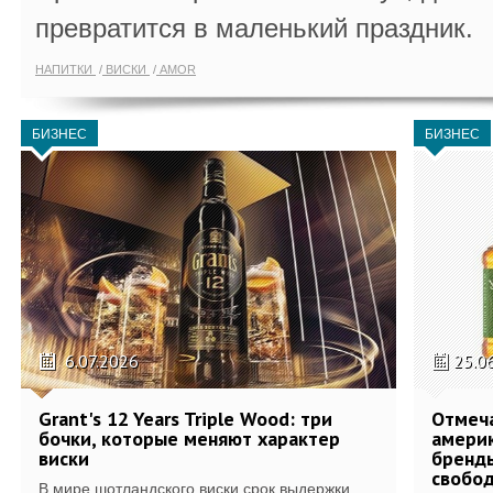
превратится в маленький праздник.
НАПИТКИ
ВИСКИ
AMOR
БИЗНЕС
БИЗНЕС
6.07.2026
25.0
Grant's 12 Years Triple Wood: три
Отмеч
бочки, которые меняют характер
америк
виски
бренды
свобо
В мире шотландского виски срок выдержки