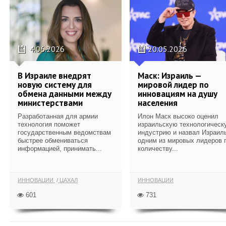
4.06.2026
20.05.2026
В Израиле внедрят
Маск: Израиль —
новую систему для
мировой лидер по
обмена данными между
инновациям на душу
министерствами
населения
Разработанная для армии
Илон Маск высоко оценил
технология поможет
израильскую технологическ
государственным ведомствам
индустрию и назвал Израил
быстрее обмениваться
одним из мировых лидеров 
информацией, принимать...
количеству...
ИННОВАЦИИ
ЦАХАЛ
ИННОВАЦИИ
601
731