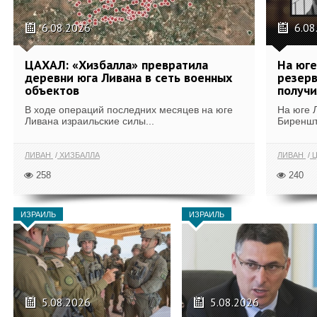
6.08.2026
6.08
ЦАХАЛ: «Хизбалла» превратила
На юге
деревни юга Ливана в сеть военных
резерв
объектов
получи
В ходе операций последних месяцев на юге
На юге 
Ливана израильские силы...
Биреншт
ЛИВАН
ХИЗБАЛЛА
ЛИВАН
Ц
258
240
ИЗРАИЛЬ
ИЗРАИЛЬ
5.08.2026
5.08.2026