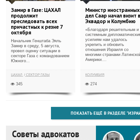
Замир в Газе: ЦАХАЛ
Министр иностранных
продолжит
дел Саар начал визит 
преследовать всех
Эквадор и Колумбию
причастных к резне 7
«Благодаря решительным и
октября
системным дипломатически
усилиям нам удалось
Начальник Генштаба Эяль
укрепить и обновить
Замир в среду, 5 августа,
отношения Израиля со
провел оценку ситуации в
многими странами Латинско
секторе Газа с командованием
Америки....
Южного...
ЦАХАЛ
СЕКТОР ГАЗЫ
КОЛУМБИЯ
345
274
ПОКАЗАТЬ ЕЩЁ В РАЗДЕЛЕ "ИЗРА