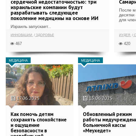
сердечной недостаточностью: три
Самари
израильские компании будут
После м
разрабатывать следующее
десятки
поколение медицины на основе ИИ
для член
Израиль запускает...
ИННОВАЦИИ
ЗДОРОВЬЕ
ИУДЕЯ
С
467
420
МЕДИЦИНА
МЕДИЦИНА
17.06.2025
15.06.2025
Как помочь детям
Обновленный режим
сохранять спокойствие
работы медучрежден
и ощущение
больничной кассы
безопасности в
«Меухедет»
нестабильной