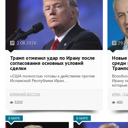
2.08.2026
29.0
Трамп отменил удар по Ирану после
Новые 
согласования основных условий
среди 
сделки
Трамп
«США полностью готовы к действиям против
Возобно
Исламской Республики Иран...
Ирану о
которые.
БЛИЖНИЙ ВОСТОК
ИРАН
С
5333
460
В МИРЕ
В МИРЕ