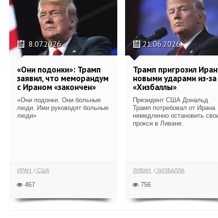
8.07.2026
21.06.2026
«Они подонки»: Трамп
Трамп пригрозил Иран
заявил, что меморандум
новыми ударами из-за
с Ираном «закончен»
«Хизбаллы»
«Они подонки. Они больные
Президент США Дональд
люди. Ими руководят больные
Трамп потребовал от Ирана
люди»
немедленно остановить сво
прокси в Ливане.
ИРАН
США
ЛИВАН
ХИЗБАЛЛА
467
756