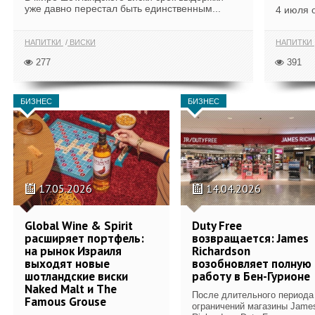
уже давно перестал быть единственным...
4 июля 
НАПИТКИ
ВИСКИ
НАПИТКИ
277
391
БИЗНЕС
БИЗНЕС
17.05.2026
14.04.2026
Global Wine & Spirit
Duty Free
расширяет портфель:
возвращается: James
на рынок Израиля
Richardson
выходят новые
возобновляет полную
шотландские виски
работу в Бен-Гурионе
Naked Malt и The
После длительного периода
Famous Grouse
ограничений магазины Jame