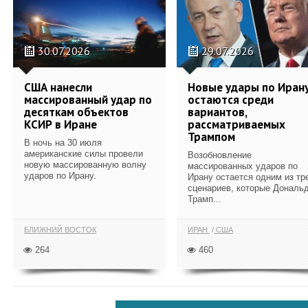
30.07.2026
29.07.2026
США нанесли
Новые удары по Иран
массированный удар по
остаются среди
десяткам объектов
вариантов,
КСИР в Иране
рассматриваемых
Трампом
В ночь на 30 июля
американские силы провели
Возобновление
новую массированную волну
массированных ударов по
ударов по Ирану.
Ирану остается одним из тр
сценариев, которые Дональ
Трамп...
БЛИЖНИЙ ВОСТОК
ИРАН
США
264
460