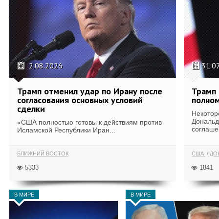
2.08.2026
31.0
Трамп отменил удар по Ирану после
Трамп 
согласования основных условий
полном
сделки
Некотор
Дональд
«США полностью готовы к действиям против
соглаше
Исламской Республики Иран...
БЛИЖНИЙ ВОСТОК
США
ДОН
5333
1841
В МИРЕ
В МИРЕ