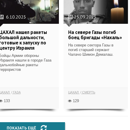
6.10.2025
25.09.2025
ЦАХАЛ нашел ракеты
На севере Газы погиб
большой дальности,
боец бригады «Нахаль»
готовые к запуску по
На севере сектора Газы в
центру Израиля
погиб старший сержант
Чалачо Шимон Демалаш.
Бойцы Армии обороны
Израиля нашли в городе Газа
дальнобойные ракеты
террористов
ЦАХАЛ
ГАЗА
ЦАХАЛ
СМЕРТЬ
133
129
ПОКАЗАТЬ ЕЩЁ