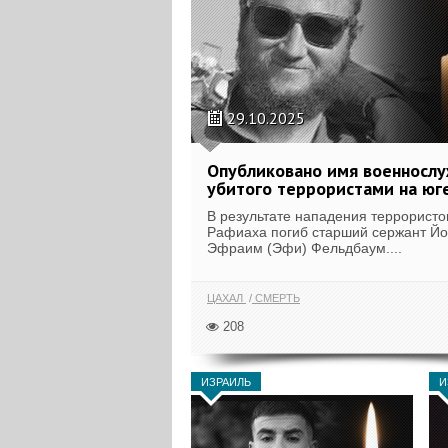
29.10.2025
Опубликовано имя военносл
убитого террористами на юге
В результате нападения террористо
Рафиаха погиб старший сержант Й
Эфраим (Эфи) Фельдбаум....
ЦАХАЛ
СМЕРТЬ
208
ИЗРАИЛЬ
И