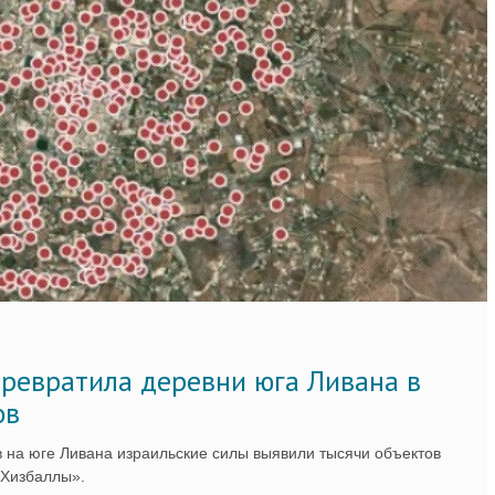
ревратила деревни юга Ливана в
ов
 на юге Ливана израильские силы выявили тысячи объектов
«Хизбаллы».