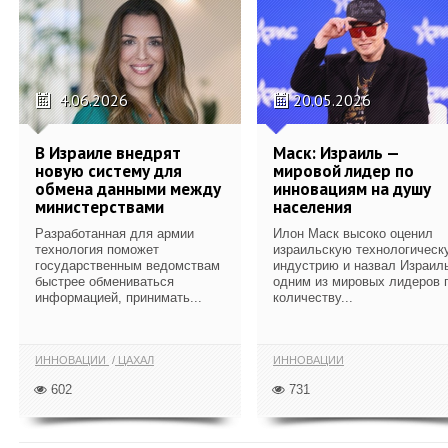
4.06.2026
20.05.2026
В Израиле внедрят
Маск: Израиль —
новую систему для
мировой лидер по
обмена данными между
инновациям на душу
министерствами
населения
Разработанная для армии
Илон Маск высоко оценил
технология поможет
израильскую технологическ
государственным ведомствам
индустрию и назвал Израил
быстрее обмениваться
одним из мировых лидеров 
информацией, принимать...
количеству...
ИННОВАЦИИ
ЦАХАЛ
ИННОВАЦИИ
602
731