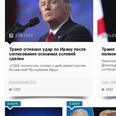
2.08.2026
31.0
Трамп отменил удар по Ирану после
Трамп 
согласования основных условий
полном
сделки
Некотор
Дональд
«США полностью готовы к действиям против
соглаше
Исламской Республики Иран...
БЛИЖНИЙ ВОСТОК
США
ДОН
5333
1842
В МИРЕ
В МИРЕ