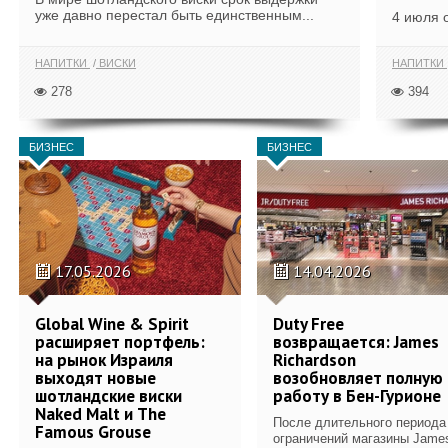
уже давно перестал быть единственным...
4 июля 
НАПИТКИ
ВИСКИ
НАПИТКИ
278
394
БИЗНЕС
БИЗНЕС
17.05.2026
14.04.2026
Global Wine & Spirit
Duty Free
расширяет портфель:
возвращается: James
на рынок Израиля
Richardson
выходят новые
возобновляет полную
шотландские виски
работу в Бен-Гурионе
Naked Malt и The
После длительного периода
Famous Grouse
ограничений магазины Jame