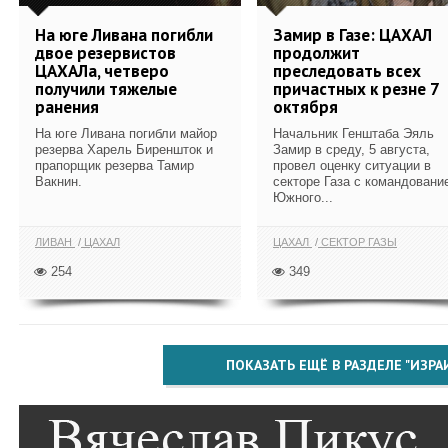
На юге Ливана погибли
Замир в Газе: ЦАХАЛ
двое резервистов
продолжит
ЦАХАЛа, четверо
преследовать всех
получили тяжелые
причастных к резне 7
ранения
октября
На юге Ливана погибли майор
Начальник Генштаба Эяль
резерва Харель Биреншток и
Замир в среду, 5 августа,
прапорщик резерва Тамир
провел оценку ситуации в
Вакнин.
секторе Газа с командовани
Южного...
ЛИВАН
ЦАХАЛ
ЦАХАЛ
СЕКТОР ГАЗЫ
254
349
ПОКАЗАТЬ ЕЩЁ В РАЗДЕЛЕ "ИЗРА