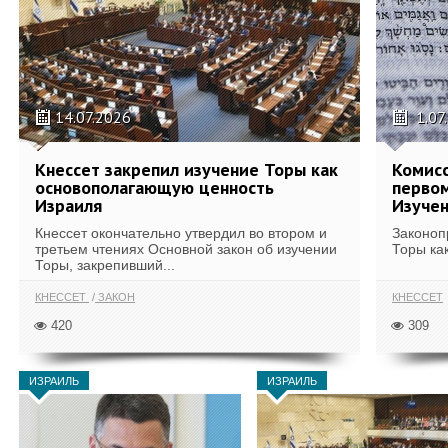
14.07.2026
1.07
Кнессет закрепил изучение Торы как
Комисс
основополагающую ценность
первом
Израиля
Изуче
Кнессет окончательно утвердил во втором и
Законоп
третьем чтениях Основной закон об изучении
Торы ка
Торы, закрепивший...
КНЕССЕТ
ЗАКОН
КНЕССЕТ
420
309
ИЗРАИЛЬ
ИЗРАИЛЬ