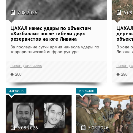
7.08.2026
6.08
ЦАХАЛ нанес удары по объектам
ЦАХАЛ:
«Хизбаллы» после гибели двух
деревн
резервистов на юге Ливана
объек
За последние сутки армия нанесла удары по
В ходе 
террористической инфраструктуре...
Ливана 
ЛИВАН
ХИЗБАЛЛА
ЛИВАН
Х
200
296
ИЗРАИЛЬ
ИЗРАИЛЬ
6.08.2026
5.08.2026