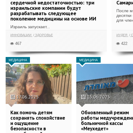
сердечной недостаточностью: три
Самари
израильские компании будут
После м
разрабатывать следующее
десятки
поколение медицины на основе ИИ
для член
Израиль запускает...
ИННОВАЦИИ
ЗДОРОВЬЕ
ИУДЕЯ
С
467
422
МЕДИЦИНА
МЕДИЦИНА
17.06.2025
15.06.2025
Как помочь детям
Обновленный режим
сохранять спокойствие
работы медучрежден
и ощущение
больничной кассы
безопасности в
«Меухедет»