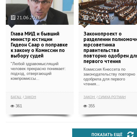
21.06.2026
25.05.2026
Глава МИД и бывший
Законопроект о
министр юстиции
разделении полномоч
Гидеон Саар о поправке
юрсоветника
к закону о Комиссии по
правительства
выбору судей
повторно одобрен дл
первого чтения
"Любой здравомыслящий
человек прекрасно понимает:
Комиссия Кнессета по
подход, отвергающий
законодательству повторно
компромиссы...
одобрила для первого
чтения...
БАГАЦ
ЗАКОН
ЗАКОН
СИМХА РОТМАН
361
355
ПОКАЗАТЬ ЕЩЁ