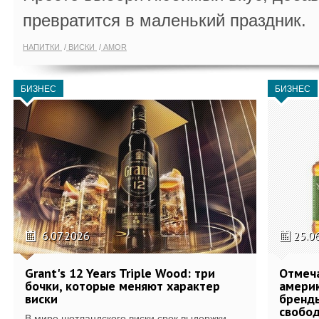
превратится в маленький праздник.
НАПИТКИ
ВИСКИ
AMOR
БИЗНЕС
БИЗНЕС
6.07.2026
25.0
Grant's 12 Years Triple Wood: три
Отмеч
бочки, которые меняют характер
америк
виски
бренды
свобо
В мире шотландского виски срок выдержки