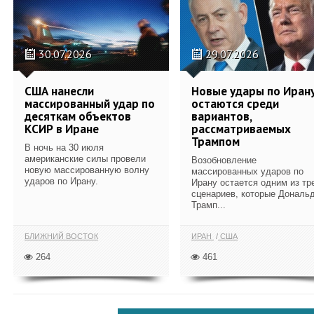
30.07.2026
29.07.2026
США нанесли
Новые удары по Иран
массированный удар по
остаются среди
десяткам объектов
вариантов,
КСИР в Иране
рассматриваемых
Трампом
В ночь на 30 июля
американские силы провели
Возобновление
новую массированную волну
массированных ударов по
ударов по Ирану.
Ирану остается одним из тр
сценариев, которые Дональ
Трамп...
БЛИЖНИЙ ВОСТОК
ИРАН
США
264
461