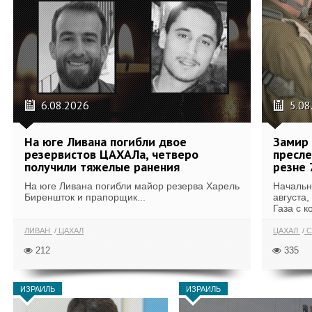
6.08.2026
5.08
На юге Ливана погибли двое
Замир 
резервистов ЦАХАЛа, четверо
пресле
получили тяжелые ранения
резне 
На юге Ливана погибли майор резерва Харель
Начальн
Биреншток и прапорщик...
августа,
Газа с к
ЛИВАН
ЦАХАЛ
ЦАХАЛ
С
212
335
ИЗРАИЛЬ
ИЗРАИЛЬ