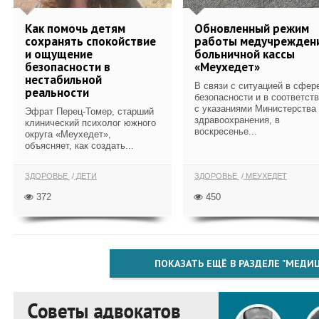
Как помочь детям
Обновленный режим
сохранять спокойствие
работы медучрежден
и ощущение
больничной кассы
безопасности в
«Меухедет»
нестабильной
В связи с ситуацией в сфер
реальности
безопасности и в соответст
с указаниями Министерства
Эфрат Перец-Томер, старший
здравоохранения, в
клинический психолог южного
воскресенье...
округа «Меухедет»,
объясняет, как создать...
ЗДОРОВЬЕ
ДЕТИ
ЗДОРОВЬЕ
МЕУХЕДЕТ
372
450
ПОКАЗАТЬ ЕЩЁ В РАЗДЕЛЕ "МЕДИ