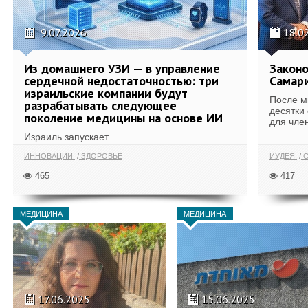
9.07.2026
18.0
Из домашнего УЗИ — в управление
Законо
сердечной недостаточностью: три
Самари
израильские компании будут
После м
разрабатывать следующее
десятки
поколение медицины на основе ИИ
для член
Израиль запускает...
ИННОВАЦИИ
ЗДОРОВЬЕ
ИУДЕЯ
С
465
417
МЕДИЦИНА
МЕДИЦИНА
17.06.2025
15.06.2025