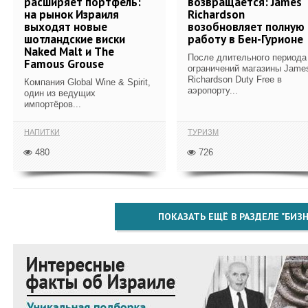
расширяет портфель:
возвращается: James
на рынок Израиля
Richardson
выходят новые
возобновляет полную
шотландские виски
работу в Бен-Гурионе
Naked Malt и The
После длительного периода
Famous Grouse
ограничений магазины Jame
Richardson Duty Free в
Компания Global Wine & Spirit,
аэропорту...
один из ведущих
импортёров...
НАПИТКИ
ТУРИЗМ
480
726
ПОКАЗАТЬ ЕЩЁ В РАЗДЕЛЕ "БИЗН