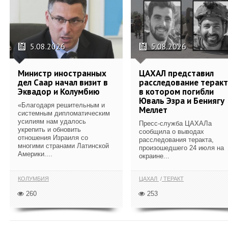
5.08.2026
5.08.2026
Министр иностранных
ЦАХАЛ представил
дел Саар начал визит в
расследование теракт
Эквадор и Колумбию
в котором погибли
Юваль Эзра и Бениягу
«Благодаря решительным и
Меллет
системным дипломатическим
усилиям нам удалось
Пресс-служба ЦАХАЛа
укрепить и обновить
сообщила о выводах
отношения Израиля со
расследования теракта,
многими странами Латинской
произошедшего 24 июля на
Америки....
окраине...
КОЛУМБИЯ
ЦАХАЛ
ТЕРАКТ
260
253