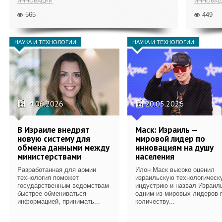
ИННОВАЦИИ
ИННОВАЦ
565
449
НАУКА И ТЕХНОЛОГИИ
НАУКА И ТЕХНОЛОГИИ
4.06.2026
20.05.2026
В Израиле внедрят
Маск: Израиль —
новую систему для
мировой лидер по
обмена данными между
инновациям на душу
министерствами
населения
Разработанная для армии
Илон Маск высоко оценил
технология поможет
израильскую технологическ
государственным ведомствам
индустрию и назвал Израил
быстрее обмениваться
одним из мировых лидеров 
информацией, принимать...
количеству...