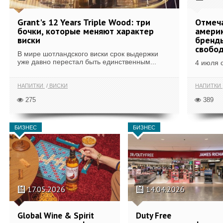
Grant's 12 Years Triple Wood: три
Отмеч
бочки, которые меняют характер
америк
виски
бренды
свобо
В мире шотландского виски срок выдержки
уже давно перестал быть единственным...
4 июля 
НАПИТКИ
ВИСКИ
НАПИТКИ
275
389
БИЗНЕС
БИЗНЕС
17.05.2026
14.04.2026
Global Wine & Spirit
Duty Free