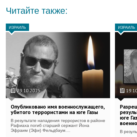
Читайте также:
ИЗРАИЛЬ
ИЗРАИЛЬ
29.10.2025
19.1
Опубликовано имя военнослужащего,
Разреш
убитого террористами на юге Газы
резуль
юге Га
В результате нападения террористов в районе
военн
Рафиаха погиб старший сержант Йона
Эфраим (Эфи) Фельдбаум....
В резуль