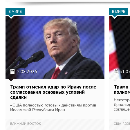
В МИРЕ
В МИРЕ
2.08.2026
31.0
Трамп отменил удар по Ирану после
Трамп 
согласования основных условий
полном
сделки
Некотор
Дональд
«США полностью готовы к действиям против
соглаше
Исламской Республики Иран...
БЛИЖНИЙ ВОСТОК
США
ДОН