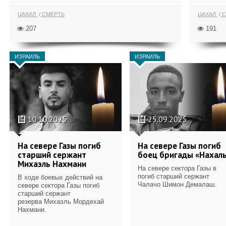
ЦАХАЛ
СМЕРТЬ
ЦАХАЛ
С
207
191
ИЗРАИЛЬ
ИЗРАИЛЬ
10.10.2025
25.09.2025
На севере Газы погиб
На севере Газы погиб
старший сержант
боец бригады «Нахал
Михаэль Нахмани
На севере сектора Газы в
погиб старший сержант
В ходе боевых действий на
Чалачо Шимон Демалаш.
севере сектора Газы погиб
старший сержант
резерва Михаэль Мордехай
Нахмани.