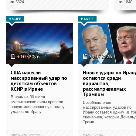
5324
1840
В МИРЕ
В МИРЕ
30.07.2026
29.07.2026
США нанесли
Новые удары по Иран
массированный удар по
остаются среди
десяткам объектов
вариантов,
КСИР в Иране
рассматриваемых
Трампом
В ночь на 30 июля
американские силы провели
Возобновление
новую массированную волну
массированных ударов по
ударов по Ирану.
Ирану остается одним из тр
сценариев, которые Дональ
Трамп...
БЛИЖНИЙ ВОСТОК
ИРАН
США