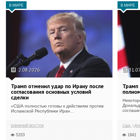
В МИРЕ
В МИРЕ
2.08.2026
31.0
Трамп отменил удар по Ирану после
Трамп 
согласования основных условий
полном
сделки
Некотор
Дональд
«США полностью готовы к действиям против
соглаше
Исламской Республики Иран...
БЛИЖНИЙ ВОСТОК
США
ДОН
5333
1841