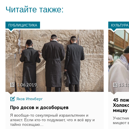
Читайте также:
ПУБЛИЦИСТИКА
КУЛЬТУРА
1.06.2019
13.1
Яков Итенберг
45 по
Холоко
Про досов и дособорцев
мицву 
Я вообще-то секулярный израильтянин и
Участни
атеист. Если кто-то подумает, что я всё вру и
мицвот в
тайно посещаю...