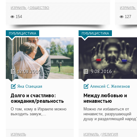
ИЗРАИЛЬ
ОБЩЕСТВО
ИЗРАИЛЬ
154
127
ПУБЛИЦИСТИКА
ПУБЛИЦИСТИКА
12.08.2016
9.08.2016
Яна Стаецкая
Алексей С. Железнов
Долго и счастливо:
Между любовью и
ожидания/реальность
ненавистью
О том, кому в Израиле можно
Можно ли избавиться от
выходить замуж,...
ненависти, разрушающей
душу и разделяющей народ
ИЗРАИЛЬ
ИЗРАИЛЬ
РЕЛИГИЯ