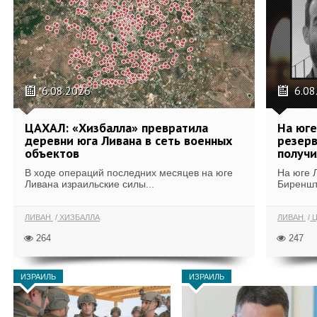
6.08.2026
6.08
ЦАХАЛ: «Хизбалла» превратила
На юге
деревни юга Ливана в сеть военных
резерв
объектов
получи
В ходе операций последних месяцев на юге
На юге 
Ливана израильские силы...
Биреншт
ЛИВАН
ХИЗБАЛЛА
ЛИВАН
Ц
264
247
ИЗРАИЛЬ
ИЗРАИЛЬ