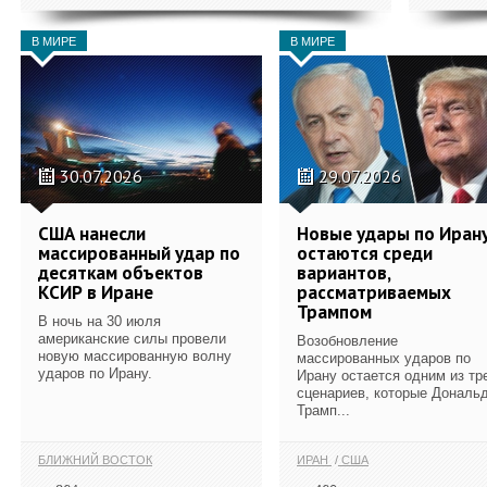
В МИРЕ
В МИРЕ
30.07.2026
29.07.2026
США нанесли
Новые удары по Иран
массированный удар по
остаются среди
десяткам объектов
вариантов,
КСИР в Иране
рассматриваемых
Трампом
В ночь на 30 июля
американские силы провели
Возобновление
новую массированную волну
массированных ударов по
ударов по Ирану.
Ирану остается одним из тр
сценариев, которые Дональ
Трамп...
БЛИЖНИЙ ВОСТОК
ИРАН
США