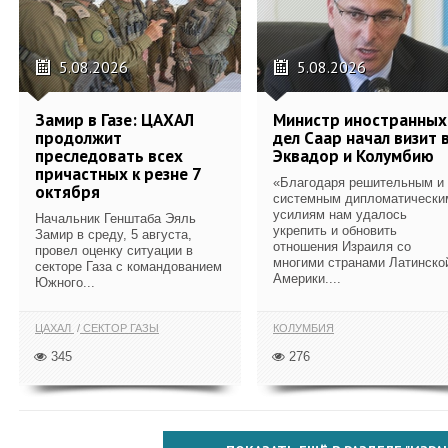
5.08.2026
5.08.2026
Замир в Газе: ЦАХАЛ
Министр иностранных
продолжит
дел Саар начал визит 
преследовать всех
Эквадор и Колумбию
причастных к резне 7
«Благодаря решительным и
октября
системным дипломатически
усилиям нам удалось
Начальник Генштаба Эяль
укрепить и обновить
Замир в среду, 5 августа,
отношения Израиля со
провел оценку ситуации в
многими странами Латинско
секторе Газа с командованием
Америки....
Южного...
ЦАХАЛ
СЕКТОР ГАЗЫ
КОЛУМБИЯ
345
276