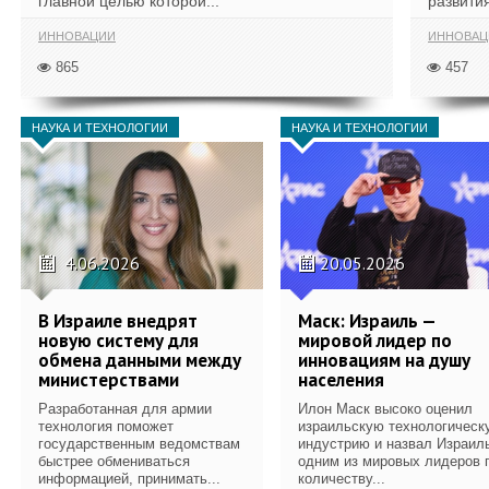
главной целью которой...
развития
ИННОВАЦИИ
ИННОВАЦ
865
457
НАУКА И ТЕХНОЛОГИИ
НАУКА И ТЕХНОЛОГИИ
4.06.2026
20.05.2026
В Израиле внедрят
Маск: Израиль —
новую систему для
мировой лидер по
обмена данными между
инновациям на душу
министерствами
населения
Разработанная для армии
Илон Маск высоко оценил
технология поможет
израильскую технологическ
государственным ведомствам
индустрию и назвал Израил
быстрее обмениваться
одним из мировых лидеров 
информацией, принимать...
количеству...