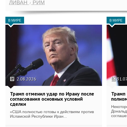
ЛИВАН
РИМ
В МИРЕ
В МИРЕ
2.08.2026
31.0
Трамп отменил удар по Ирану после
Трамп 
согласования основных условий
полном
сделки
Некотор
Дональд
«США полностью готовы к действиям против
соглаше
Исламской Республики Иран...