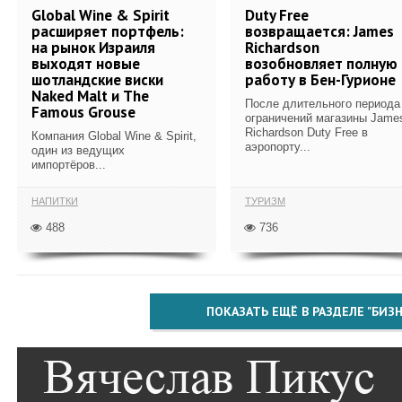
Global Wine & Spirit
Duty Free
расширяет портфель:
возвращается: James
на рынок Израиля
Richardson
выходят новые
возобновляет полную
шотландские виски
работу в Бен-Гурионе
Naked Malt и The
После длительного периода
Famous Grouse
ограничений магазины Jame
Richardson Duty Free в
Компания Global Wine & Spirit,
аэропорту...
один из ведущих
импортёров...
НАПИТКИ
ТУРИЗМ
488
736
ПОКАЗАТЬ ЕЩЁ В РАЗДЕЛЕ "БИЗН