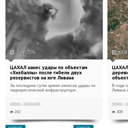
7.08.2026
6.08
ЦАХАЛ нанес удары по объектам
ЦАХАЛ:
«Хизбаллы» после гибели двух
деревн
резервистов на юге Ливана
объек
За последние сутки армия нанесла удары по
В ходе 
террористической инфраструктуре...
Ливана 
ЛИВАН
ХИЗБАЛЛА
ЛИВАН
Х
242
308
ИЗРАИЛЬ
ИЗРАИЛЬ