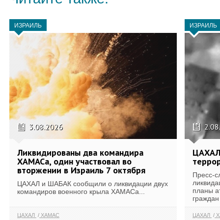
ИЗРАИЛЬ
ИЗРАИЛЬ
3.08.2026
2.08
Ликвидированы два командира
ЦАХАЛ
ХАМАСа, один участвовал во
террор
вторжении в Израиль 7 октября
Пресс-с
ликвида
ЦАХАЛ и ШАБАК сообщили о ликвидации двух
планы а
командиров военного крыла ХАМАСа...
граждан 
ЦАХАЛ
ХАМАС
ЦАХАЛ
Х