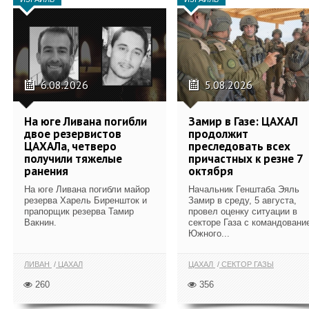
6.08.2026
5.08.2026
На юге Ливана погибли
Замир в Газе: ЦАХАЛ
двое резервистов
продолжит
ЦАХАЛа, четверо
преследовать всех
получили тяжелые
причастных к резне 7
ранения
октября
На юге Ливана погибли майор
Начальник Генштаба Эяль
резерва Харель Биреншток и
Замир в среду, 5 августа,
прапорщик резерва Тамир
провел оценку ситуации в
Вакнин.
секторе Газа с командовани
Южного...
ЛИВАН
ЦАХАЛ
ЦАХАЛ
СЕКТОР ГАЗЫ
260
356