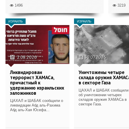
1496
3219
ИЗРАИЛЬ
ИЗРАИЛЬ
2.08.2026
30.07.2026
Ликвидирован
Уничтожены четыре
террорист ХАМАСа,
склада оружия ХАМАС
причастный к
в секторе Газа
удержанию израильских
ЦАХАЛ и ШАБАК сообщили
заложников
об уничтожении четырех
складов оружия ХАМАСа в
ЦАХАЛ и ШАБАК сообщили о
секторе Газа.
ликвидации Абд аль-Рахима
Абд аль-Хая Юсефа...