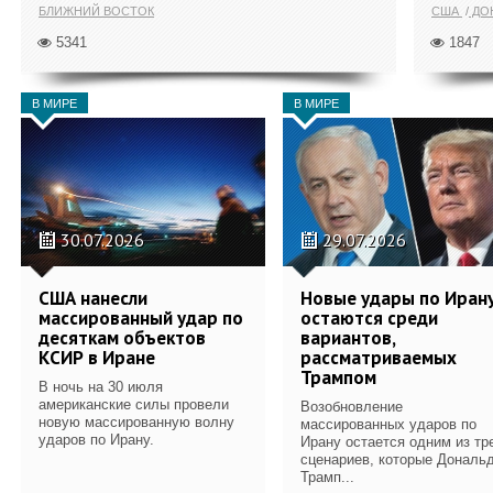
БЛИЖНИЙ ВОСТОК
США
ДОН
5341
1847
В МИРЕ
В МИРЕ
30.07.2026
29.07.2026
США нанесли
Новые удары по Иран
массированный удар по
остаются среди
десяткам объектов
вариантов,
КСИР в Иране
рассматриваемых
Трампом
В ночь на 30 июля
американские силы провели
Возобновление
новую массированную волну
массированных ударов по
ударов по Ирану.
Ирану остается одним из тр
сценариев, которые Дональ
Трамп...