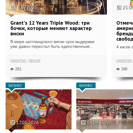
6.07.2026
25.0
Grant's 12 Years Triple Wood: три
Отмеч
бочки, которые меняют характер
америк
виски
бренды
свобо
В мире шотландского виски срок выдержки
уже давно перестал быть единственным...
4 июля 
НАПИТКИ
ВИСКИ
НАПИТКИ
281
398
БИЗНЕС
БИЗНЕС
17.05.2026
14.04.2026