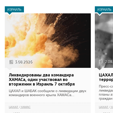
ИЗРАИЛЬ
ИЗРАИЛЬ
3.08.2026
2.08
Ликвидированы два командира
ЦАХАЛ
ХАМАСа, один участвовал во
террор
вторжении в Израиль 7 октября
Пресс-с
ликвида
ЦАХАЛ и ШАБАК сообщили о ликвидации двух
планы а
командиров военного крыла ХАМАСа...
граждан 
ЦАХАЛ
ХАМАС
ЦАХАЛ
Х