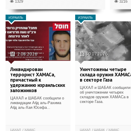
1329
3216
ИЗРАИЛЬ
ИЗРАИЛЬ
2.08.2026
30.07.2026
Ликвидирован
Уничтожены четыре
террорист ХАМАСа,
склада оружия ХАМАС
причастный к
в секторе Газа
удержанию израильских
ЦАХАЛ и ШАБАК сообщили
заложников
об уничтожении четырех
складов оружия ХАМАСа в
ЦАХАЛ и ШАБАК сообщили о
секторе Газа.
ликвидации Абд аль-Рахима
Абд аль-Хая Юсефа...
ЦАХАЛ
ХАМАС
ЦАХАЛ
ШАБАК
ХАМАС