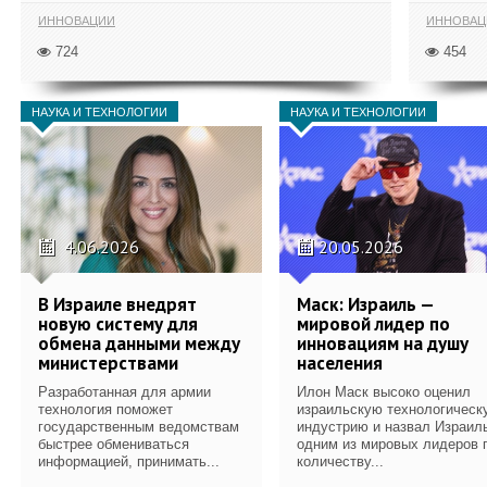
ИННОВАЦИИ
ИННОВАЦ
724
454
НАУКА И ТЕХНОЛОГИИ
НАУКА И ТЕХНОЛОГИИ
4.06.2026
20.05.2026
В Израиле внедрят
Маск: Израиль —
новую систему для
мировой лидер по
обмена данными между
инновациям на душу
министерствами
населения
Разработанная для армии
Илон Маск высоко оценил
технология поможет
израильскую технологическ
государственным ведомствам
индустрию и назвал Израил
быстрее обмениваться
одним из мировых лидеров 
информацией, принимать...
количеству...