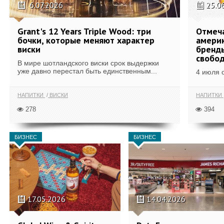
6.07.2026
25.0
Grant's 12 Years Triple Wood: три
Отмеч
бочки, которые меняют характер
америк
виски
бренды
свобо
В мире шотландского виски срок выдержки
уже давно перестал быть единственным...
4 июля 
НАПИТКИ
ВИСКИ
НАПИТКИ
278
394
БИЗНЕС
БИЗНЕС
17.05.2026
14.04.2026