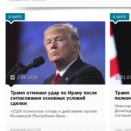
В МИРЕ
В МИРЕ
2.08.2026
31.0
Трамп отменил удар по Ирану после
Трамп 
согласования основных условий
полном
сделки
Некотор
Дональд
«США полностью готовы к действиям против
соглаше
Исламской Республики Иран...
БЛИЖНИЙ ВОСТОК
США
ДОН