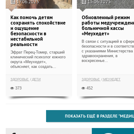
17.06.2025
15.06.2025
Как помочь детям
Обновленный режим
сохранять спокойствие
работы медучрежден
и ощущение
больничной кассы
безопасности в
«Меухедет»
нестабильной
В связи с ситуацией в сфер
реальности
безопасности и в соответст
с указаниями Министерства
Эфрат Перец-Томер, старший
здравоохранения, в
клинический психолог южного
воскресенье...
округа «Меухедет»,
объясняет, как создать...
ЗДОРОВЬЕ
ДЕТИ
ЗДОРОВЬЕ
МЕУХЕДЕТ
373
452
ПОКАЗАТЬ ЕЩЁ В РАЗДЕЛЕ "МЕДИ