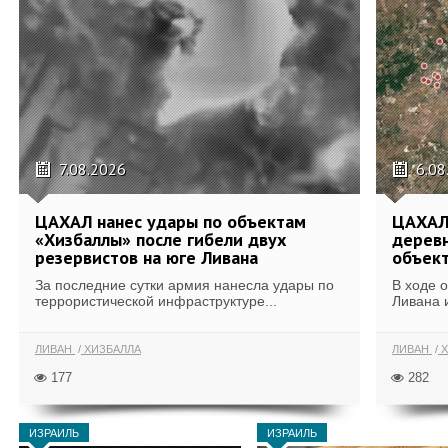
7.08.2026
6.08
ЦАХАЛ нанес удары по объектам
ЦАХАЛ:
«Хизбаллы» после гибели двух
деревн
резервистов на юге Ливана
объек
За последние сутки армия нанесла удары по
В ходе 
террористической инфраструктуре...
Ливана 
ЛИВАН
ХИЗБАЛЛА
ЛИВАН
Х
177
282
ИЗРАИЛЬ
ИЗРАИЛЬ