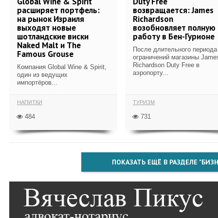
Global Wine & Spirit
Duty Free
расширяет портфель:
возвращается: James
на рынок Израиля
Richardson
выходят новые
возобновляет полную
шотландские виски
работу в Бен-Гурионе
Naked Malt и The
После длительного периода
Famous Grouse
ограничений магазины Jame
Richardson Duty Free в
Компания Global Wine & Spirit,
аэропорту...
один из ведущих
импортёров...
НАПИТКИ
ТУРИЗМ
484
731
ПОКАЗАТЬ ЕЩЁ В РАЗДЕЛЕ "БИЗН