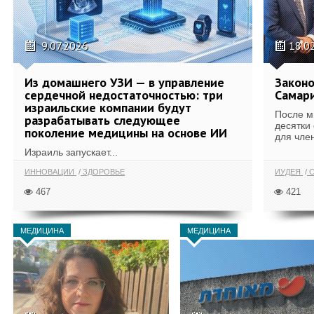
9.07.2026
18.0
Из домашнего УЗИ — в управление
Законо
сердечной недостаточностью: три
Самари
израильские компании будут
После м
разрабатывать следующее
десятки
поколение медицины на основе ИИ
для член
Израиль запускает...
ИННОВАЦИИ
ЗДОРОВЬЕ
ИУДЕЯ
С
467
421
МЕДИЦИНА
МЕДИЦИНА