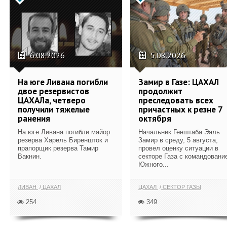
6.08.2026
5.08.2026
На юге Ливана погибли
Замир в Газе: ЦАХАЛ
двое резервистов
продолжит
ЦАХАЛа, четверо
преследовать всех
получили тяжелые
причастных к резне 7
ранения
октября
На юге Ливана погибли майор
Начальник Генштаба Эяль
резерва Харель Биреншток и
Замир в среду, 5 августа,
прапорщик резерва Тамир
провел оценку ситуации в
Вакнин.
секторе Газа с командовани
Южного...
ЛИВАН
ЦАХАЛ
ЦАХАЛ
СЕКТОР ГАЗЫ
254
349