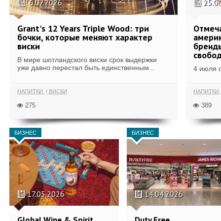
6.07.2026
25.0
Grant's 12 Years Triple Wood: три
Отмеч
бочки, которые меняют характер
америк
виски
бренды
свобо
В мире шотландского виски срок выдержки
уже давно перестал быть единственным...
4 июля 
НАПИТКИ
ВИСКИ
НАПИТКИ
275
389
БИЗНЕС
БИЗНЕС
17.05.2026
14.04.2026
Global Wine & Spirit
Duty Free