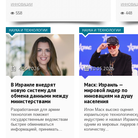
ИННОВАЦИИ
ИННОВАЦ
558
448
НАУКА И ТЕХНОЛОГИИ
НАУКА И ТЕХНОЛОГИИ
4.06.2026
20.05.2026
В Израиле внедрят
Маск: Израиль —
новую систему для
мировой лидер по
обмена данными между
инновациям на душу
министерствами
населения
Разработанная для армии
Илон Маск высоко оценил
технология поможет
израильскую технологическ
государственным ведомствам
индустрию и назвал Израил
быстрее обмениваться
одним из мировых лидеров 
информацией, принимать...
количеству...