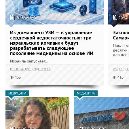
9.07.2026
18.0
Из домашнего УЗИ — в управление
Законо
сердечной недостаточностью: три
Самари
израильские компании будут
После м
разрабатывать следующее
десятки
поколение медицины на основе ИИ
для член
Израиль запускает...
ИННОВАЦИИ
ЗДОРОВЬЕ
ИУДЕЯ
С
465
416
МЕДИЦИНА
МЕДИЦИНА
17.06.2025
15.06.2025