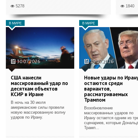
5278
1840
В МИРЕ
В МИРЕ
30.07.2026
29.07.2026
США нанесли
Новые удары по Иран
массированный удар по
остаются среди
десяткам объектов
вариантов,
КСИР в Иране
рассматриваемых
Трампом
В ночь на 30 июля
американские силы провели
Возобновление
новую массированную волну
массированных ударов по
ударов по Ирану.
Ирану остается одним из тр
сценариев, которые Дональ
Трамп...