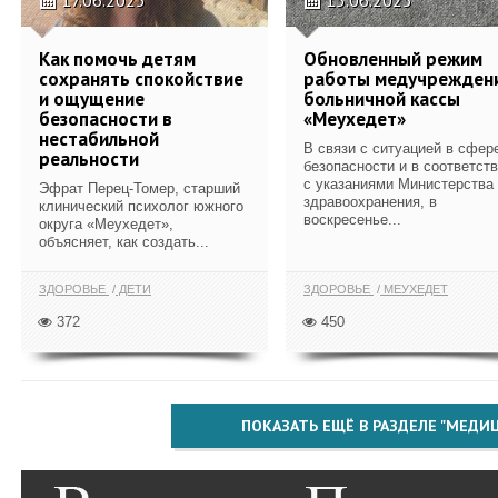
Как помочь детям
Обновленный режим
сохранять спокойствие
работы медучрежден
и ощущение
больничной кассы
безопасности в
«Меухедет»
нестабильной
В связи с ситуацией в сфер
реальности
безопасности и в соответст
с указаниями Министерства
Эфрат Перец-Томер, старший
здравоохранения, в
клинический психолог южного
воскресенье...
округа «Меухедет»,
объясняет, как создать...
ЗДОРОВЬЕ
ДЕТИ
ЗДОРОВЬЕ
МЕУХЕДЕТ
372
450
ПОКАЗАТЬ ЕЩЁ В РАЗДЕЛЕ "МЕДИ