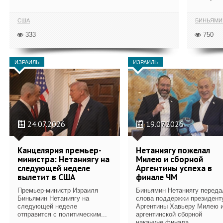
США
БИНЬЯМИ
333
750
ИЗРАИЛЬ
ИЗРАИЛЬ
24.07.2026
19.07.2026
Канцелярия премьер-
Нетаниягу пожелал
министра: Нетаниягу на
Милею и сборной
следующей неделе
Аргентины успеха в
вылетит в США
финале ЧМ
Премьер-министр Израиля
Биньямин Нетаниягу переда
Биньямин Нетаниягу на
слова поддержки президент
следующей неделе
Аргентины Хавьеру Милею 
отправится с политическим...
аргентинской сборной
накануне финала...