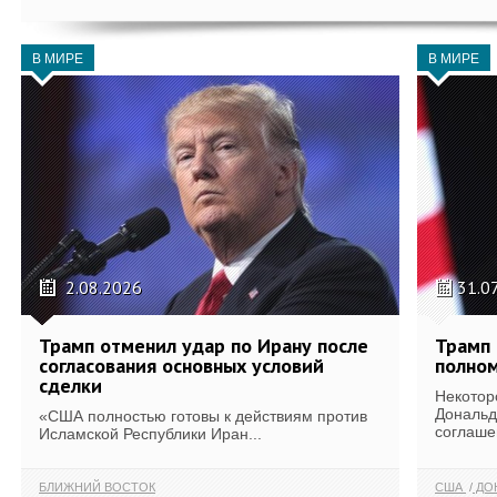
В МИРЕ
В МИРЕ
2.08.2026
31.0
Трамп отменил удар по Ирану после
Трамп 
согласования основных условий
полном
сделки
Некотор
Дональд
«США полностью готовы к действиям против
соглаше
Исламской Республики Иран...
БЛИЖНИЙ ВОСТОК
США
ДОН