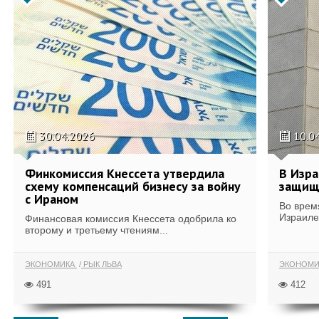
30.04.2026
10.0
Финкомиссия Кнессета утвердила
В Изра
схему компенсаций бизнесу за войну
защищ
с Ираном
Во врем
Израиле
Финансовая комиссия Кнессета одобрила ко
второму и третьему чтениям...
ЭКОНОМИКА
РЫК ЛЬВА
ЭКОНОМИ
491
412