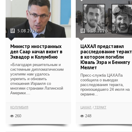
5.08.2026
5.08.2026
Министр иностранных
ЦАХАЛ представил
дел Саар начал визит в
расследование теракт
Эквадор и Колумбию
в котором погибли
Юваль Эзра и Бениягу
«Благодаря решительным и
Меллет
системным дипломатическим
усилиям нам удалось
Пресс-служба ЦАХАЛа
укрепить и обновить
сообщила о выводах
отношения Израиля со
расследования теракта,
многими странами Латинской
произошедшего 24 июля на
Америки....
окраине...
КОЛУМБИЯ
ЦАХАЛ
ТЕРАКТ
260
248