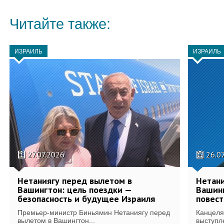
Читайте также:
ИЗРАИЛЬ
ИЗРАИЛЬ
27.07.2026
26.0
Нетаниягу перед вылетом в
Нетани
Вашингтон: цель поездки —
Вашинг
безопасность и будущее Израиля
повест
Премьер-министр Биньямин Нетаниягу перед
Канцеля
вылетом в Вашингтон...
выступл