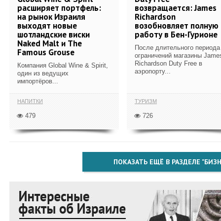
расширяет портфель:
возвращается: James
на рынок Израиля
Richardson
выходят новые
возобновляет полную
шотландские виски
работу в Бен-Гурионе
Naked Malt и The
После длительного периода
Famous Grouse
ограничений магазины Jame
Richardson Duty Free в
Компания Global Wine & Spirit,
аэропорту...
один из ведущих
импортёров...
НАПИТКИ
ТУРИЗМ
479
726
ПОКАЗАТЬ ЕЩЁ В РАЗДЕЛЕ "БИЗН