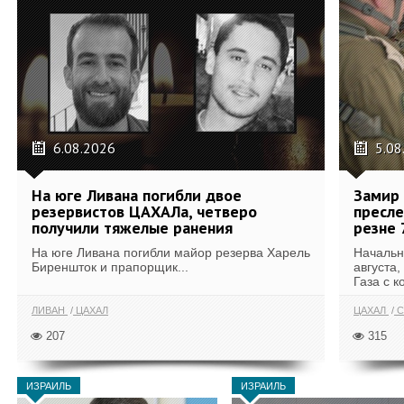
6.08.2026
5.08
На юге Ливана погибли двое
Замир 
резервистов ЦАХАЛа, четверо
пресле
получили тяжелые ранения
резне 
На юге Ливана погибли майор резерва Харель
Начальн
Биреншток и прапорщик...
августа,
Газа с к
ЛИВАН
ЦАХАЛ
ЦАХАЛ
С
207
315
ИЗРАИЛЬ
ИЗРАИЛЬ