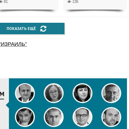
81
136
ПОКАЗАТЬ ЕЩЁ
“
ИЗРАИЛЬ
”