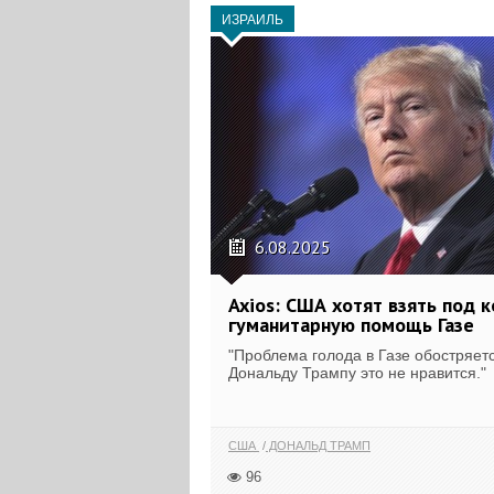
ИЗРАИЛЬ
6.08.2025
Axios: США хотят взять под 
гуманитарную помощь Газе
"Проблема голода в Газе обостряетс
Дональду Трампу это не нравится."
США
ДОНАЛЬД ТРАМП
96