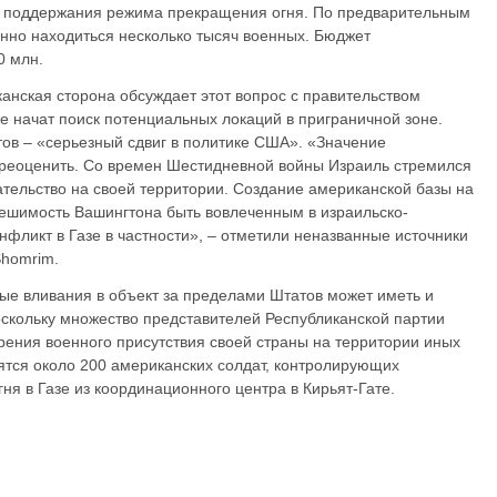
ью поддержания режима прекращения огня. По предварительным
енно находиться несколько тысяч военных. Бюджет
0 млн.
анская сторона обсуждает этот вопрос с правительством
е начат поиск потенциальных локаций в приграничной зоне.
тов – «серьезный сдвиг в политике США». «Значение
ереоценить. Со времен Шестидневной войны Израиль стремился
ельство на своей территории. Создание американской базы на
ешимость Вашингтона быть вовлеченным в израильско-
нфликт в Газе в частности», – отметили неназванные источники
Shomrim.
е вливания в объект за пределами Штатов может иметь и
оскольку множество представителей Республиканской партии
ения военного присутствия своей страны на территории иных
дятся около 200 американских солдат, контролирующих
я в Газе из координационного центра в Кирьят-Гате.