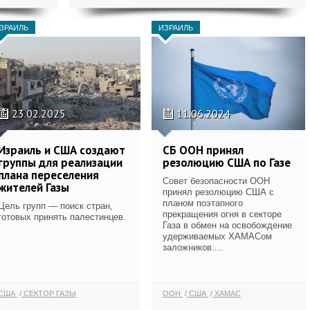
ЗРАИЛЬ
ИЗРАИЛЬ
23.02.2025
11.06.2024
Израиль и США создают
СБ ООН принял
группы для реализации
резолюцию США по Газе
плана переселения
Совет безопасности ООН
жителей Газы
принял резолюцию США с
планом поэтапного
Цель групп — поиск стран,
прекращения огня в секторе
готовых принять палестинцев.
Газа в обмен на освобождение
удерживаемых ХАМАСом
заложников....
США
СЕКТОР ГАЗЫ
ООН
США
ХАМАС