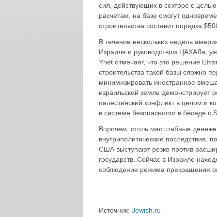
сил, действующих в секторе с цел
расчетам, на базе смогут одноврем
строительства составит порядка $50
В течение нескольких недель америк
Израиля и руководством ЦАХАЛа, уж
Ynet отмечает, что это решение Шта
строительства такой базы сложно п
минимизировать иностранное вмешат
израильской земле демонстрирует р
палестинский конфликт в целом и ко
в системе безопасности в беседе с 
Впрочем, столь масштабные денежны
внутриполитические последствия, п
США выступают резко против расшир
государств. Сейчас в Израиле нахо
соблюдение режима прекращения огн
Источник:
Jewish.ru