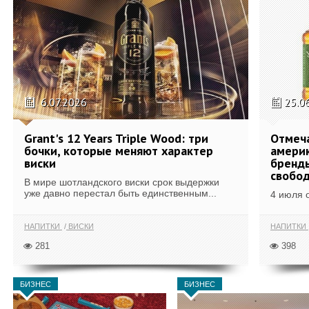
6.07.2026
25.0
Grant's 12 Years Triple Wood: три
Отмеч
бочки, которые меняют характер
америк
виски
бренды
свобо
В мире шотландского виски срок выдержки
уже давно перестал быть единственным...
4 июля 
НАПИТКИ
ВИСКИ
НАПИТКИ
281
398
БИЗНЕС
БИЗНЕС