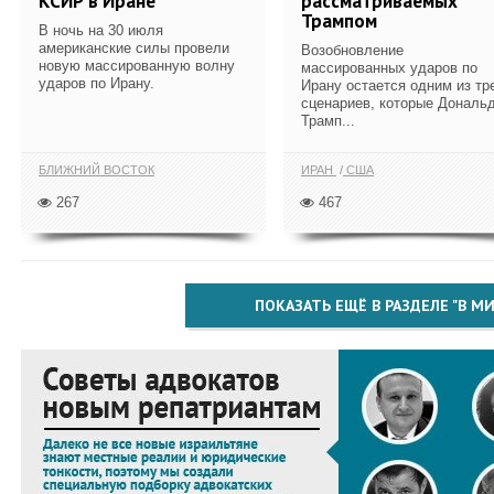
КСИР в Иране
рассматриваемых
Трампом
В ночь на 30 июля
американские силы провели
Возобновление
новую массированную волну
массированных ударов по
ударов по Ирану.
Ирану остается одним из тр
сценариев, которые Дональ
Трамп...
БЛИЖНИЙ ВОСТОК
ИРАН
США
267
467
ПОКАЗАТЬ ЕЩЁ В РАЗДЕЛЕ "В МИ