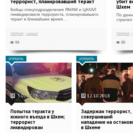
террорист, планировавший теракт
убит в
Шхем
Бойцы спецподразделения ЯМАМ и ЦАХАЛ
ликвидировали террориста, планировавшего
По данн
теракт в ближайшее время....
стрелял
ТЕРРОР
ЦАХАЛ
ТЕРРОР
94
90
ИЗРАИЛЬ
ИЗРАИЛЬ
3.02.2023
12.10.2018
Попытка теракта у
Задержан террорист,
южного въезда в Шхем;
совершивший
террорист
нападение на останов
ликвидирован
в Шхеме