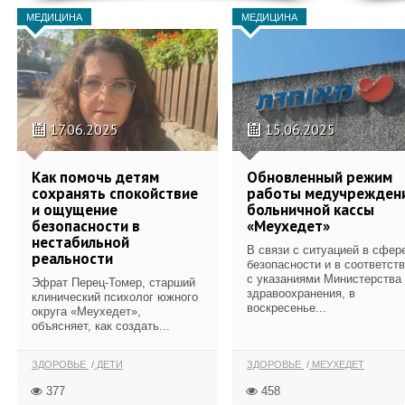
МЕДИЦИНА
МЕДИЦИНА
17.06.2025
15.06.2025
Как помочь детям
Обновленный режим
сохранять спокойствие
работы медучрежден
и ощущение
больничной кассы
безопасности в
«Меухедет»
нестабильной
В связи с ситуацией в сфер
реальности
безопасности и в соответст
с указаниями Министерства
Эфрат Перец-Томер, старший
здравоохранения, в
клинический психолог южного
воскресенье...
округа «Меухедет»,
объясняет, как создать...
ЗДОРОВЬЕ
ДЕТИ
ЗДОРОВЬЕ
МЕУХЕДЕТ
377
458