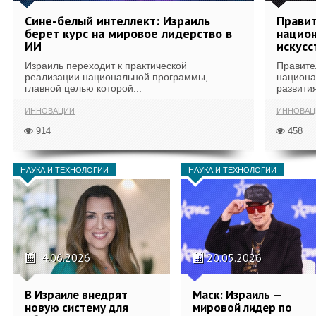
Сине-белый интеллект: Израиль
Правит
берет курс на мировое лидерство в
национ
ИИ
искусс
Израиль переходит к практической
Правите
реализации национальной программы,
национа
главной целью которой...
развития
ИННОВАЦИИ
ИННОВАЦ
914
458
НАУКА И ТЕХНОЛОГИИ
НАУКА И ТЕХНОЛОГИИ
4.06.2026
20.05.2026
В Израиле внедрят
Маск: Израиль —
новую систему для
мировой лидер по