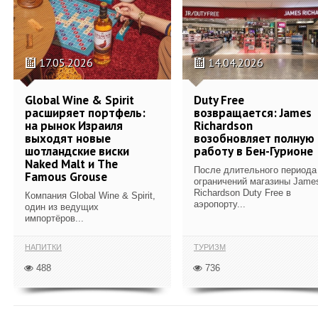
17.05.2026
14.04.2026
Global Wine & Spirit
Duty Free
расширяет портфель:
возвращается: James
на рынок Израиля
Richardson
выходят новые
возобновляет полную
шотландские виски
работу в Бен-Гурионе
Naked Malt и The
После длительного периода
Famous Grouse
ограничений магазины Jame
Richardson Duty Free в
Компания Global Wine & Spirit,
аэропорту...
один из ведущих
импортёров...
НАПИТКИ
ТУРИЗМ
488
736