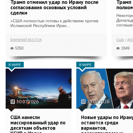
Трамп отменил удар по Ирану после
Трамп 
согласования основных условий
полном
сделки
Некотор
Дональд
«США полностью готовы к действиям против
соглаше
Исламской Республики Иран...
БЛИЖНИЙ ВОСТОК
США
ДОН
5350
1849
В МИРЕ
В МИРЕ
30.07.2026
29.07.2026
США нанесли
Новые удары по Иран
массированный удар по
остаются среди
десяткам объектов
вариантов,