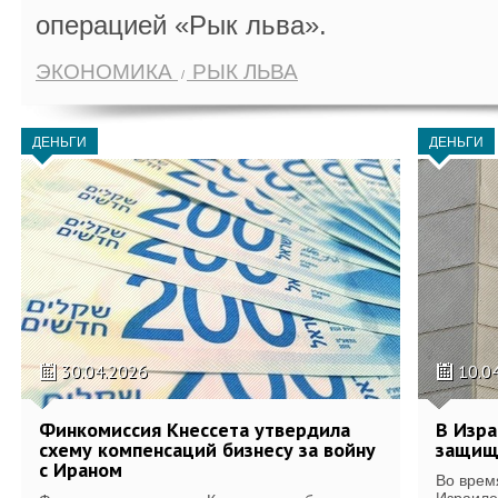
операцией «Рык льва».
ЭКОНОМИКА
РЫК ЛЬВА
ДЕНЬГИ
ДЕНЬГИ
30.04.2026
10.0
Финкомиссия Кнессета утвердила
В Изра
схему компенсаций бизнесу за войну
защищ
с Ираном
Во врем