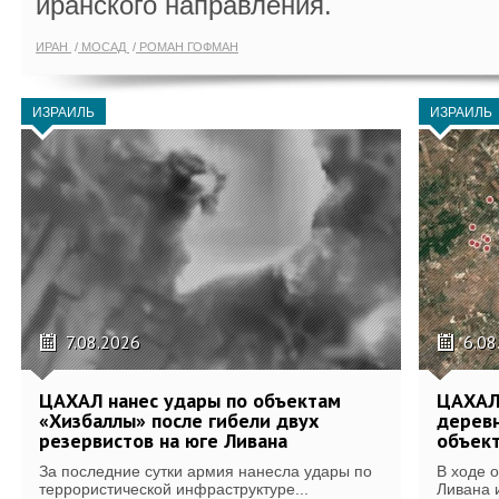
иранского направления.
ИРАН
МОСАД
РОМАН ГОФМАН
ИЗРАИЛЬ
ИЗРАИЛЬ
7.08.2026
6.08
ЦАХАЛ нанес удары по объектам
ЦАХАЛ:
«Хизбаллы» после гибели двух
деревн
резервистов на юге Ливана
объек
За последние сутки армия нанесла удары по
В ходе 
террористической инфраструктуре...
Ливана 