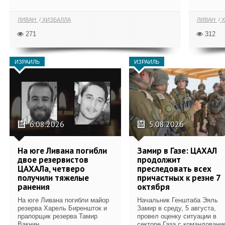
ЛИВАН
ХИЗБАЛЛА
ЛИВАН
Х
271
312
ИЗРАИЛЬ
ИЗРАИЛЬ
6.08.2026
5.08.2026
На юге Ливана погибли
Замир в Газе: ЦАХАЛ
двое резервистов
продолжит
ЦАХАЛа, четверо
преследовать всех
получили тяжелые
причастных к резне 7
ранения
октября
На юге Ливана погибли майор
Начальник Генштаба Эяль
резерва Харель Биреншток и
Замир в среду, 5 августа,
прапорщик резерва Тамир
провел оценку ситуации в
Вакнин.
секторе Газа с командовани