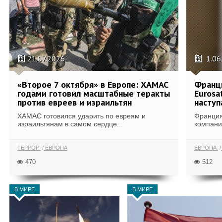
21.07.2026
1.06
«Второе 7 октября» в Европе: ХАМАС
Франци
годами готовил масштабные теракты
Eurosa
против евреев и израильтян
наступ
ХАМАС готовился ударить по евреям и
Франция
израильтянам в самом сердце...
компания
ТЕРРОР
ЕВРОПА
ЕВРОПА
470
512
В МИРЕ
В МИРЕ