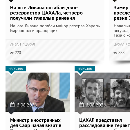
На юге Ливана погибли двое
Замир 
резервистов ЦАХАЛа, четверо
пресле
получили тяжелые ранения
резне 
На юге Ливана погибли майор резерва Харель
Начальн
Биреншток и прапорщик...
августа,
Газа с к
ЛИВАН
ЦАХАЛ
ЦАХАЛ
С
220
338
ИЗРАИЛЬ
ИЗРАИЛЬ
5.08.2026
5.08.2026
Министр иностранных
ЦАХАЛ представил
дел Саар начал визит в
расследование теракт