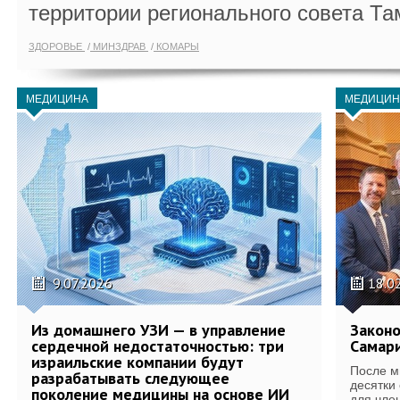
территории регионального совета Та
ЗДОРОВЬЕ
МИНЗДРАВ
КОМАРЫ
МЕДИЦИНА
МЕДИЦИН
9.07.2026
18.0
Из домашнего УЗИ — в управление
Законо
сердечной недостаточностью: три
Самари
израильские компании будут
После м
разрабатывать следующее
десятки
поколение медицины на основе ИИ
для член