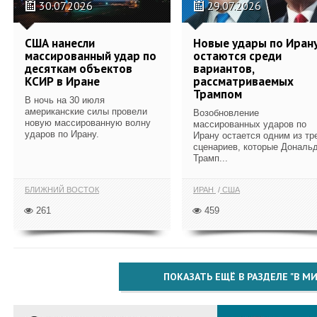
30.07.2026
29.07.2026
США нанесли
Новые удары по Иран
массированный удар по
остаются среди
десяткам объектов
вариантов,
КСИР в Иране
рассматриваемых
Трампом
В ночь на 30 июля
американские силы провели
Возобновление
новую массированную волну
массированных ударов по
ударов по Ирану.
Ирану остается одним из тр
сценариев, которые Дональ
Трамп...
БЛИЖНИЙ ВОСТОК
ИРАН
США
261
459
ПОКАЗАТЬ ЕЩЁ В РАЗДЕЛЕ "В МИ