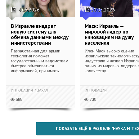
4.06.2026
20.05.2026
В Израиле внедрят
Маск: Израиль —
новую систему для
мировой лидер по
обмена данными между
инновациям на душу
министерствами
населения
Разработанная для армии
Илон Маск высоко оценил
технология поможет
израильскую технологическ
государственным ведомствам
индустрию и назвал Израил
быстрее обмениваться
одним из мировых лидеров 
информацией, принимать...
количеству...
ИННОВАЦИИ
ЦАХАЛ
ИННОВАЦИИ
599
730
ПОКАЗАТЬ ЕЩЁ В РАЗДЕЛЕ "НАУКА И Т