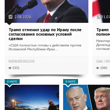
2.08.2026
31.0
Трамп отменил удар по Ирану после
Трамп 
согласования основных условий
полном
сделки
Некотор
Дональд
«США полностью готовы к действиям против
соглаше
Исламской Республики Иран...
БЛИЖНИЙ ВОСТОК
США
ДОН
5331
1840
В МИРЕ
В МИРЕ