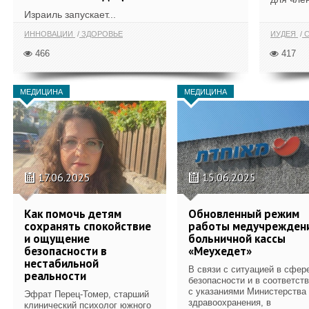
Израиль запускает...
ИННОВАЦИИ
ЗДОРОВЬЕ
ИУДЕЯ
С
466
417
МЕДИЦИНА
МЕДИЦИНА
17.06.2025
15.06.2025
Как помочь детям
Обновленный режим
сохранять спокойствие
работы медучрежден
и ощущение
больничной кассы
безопасности в
«Меухедет»
нестабильной
В связи с ситуацией в сфер
реальности
безопасности и в соответст
с указаниями Министерства
Эфрат Перец-Томер, старший
здравоохранения, в
клинический психолог южного