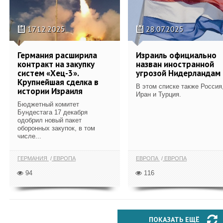
17.12.2025
28.07.2025
Германия расширила
Израиль официально
контракт на закупку
назван иностранной
систем «Хец-3».
угрозой Нидерландам
Крупнейшая сделка в
В этом списке также Россия
истории Израиля
Иран и Турция.
Бюджетный комитет
Бундестага 17 декабря
одобрил новый пакет
оборонных закупок, в том
числе...
ГЕРМАНИЯ
ЕВРОПА
ЕВРОПА
ЕВРОПА
94
116
ПОКАЗАТЬ ЕЩЁ