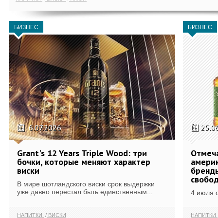
БИЗНЕС
БИЗНЕС
6.07.2026
25.0
Grant's 12 Years Triple Wood: три
Отмеч
бочки, которые меняют характер
америк
виски
бренды
свобо
В мире шотландского виски срок выдержки
уже давно перестал быть единственным...
4 июля 
НАПИТКИ
ВИСКИ
НАПИТКИ