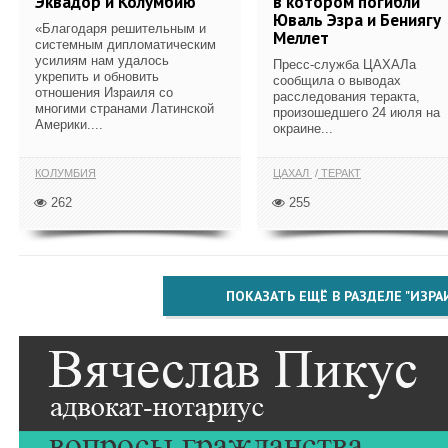
Эквадор и Колумбию
в котором погибли
Юваль Эзра и Бениягу
«Благодаря решительным и
Меллет
системным дипломатическим
усилиям нам удалось
Пресс-служба ЦАХАЛа
укрепить и обновить
сообщила о выводах
отношения Израиля со
расследования теракта,
многими странами Латинской
произошедшего 24 июля на
Америки....
окраине...
КОЛУМБИЯ
ЦАХАЛ
ТЕРАКТ
262
255
ПОКАЗАТЬ ЕЩЁ В РАЗДЕЛЕ "ИЗРА