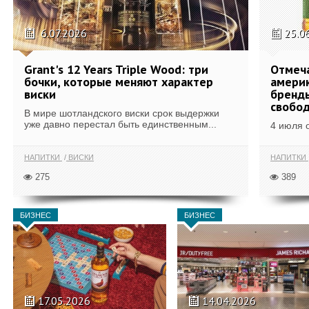
6.07.2026
25.0
Grant's 12 Years Triple Wood: три
Отмеч
бочки, которые меняют характер
америк
виски
бренды
свобо
В мире шотландского виски срок выдержки
уже давно перестал быть единственным...
4 июля 
НАПИТКИ
ВИСКИ
НАПИТКИ
275
389
БИЗНЕС
БИЗНЕС
17.05.2026
14.04.2026