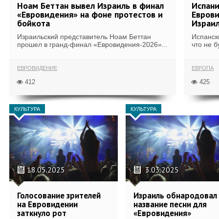
Ноам Беттан вывел Израиль в финал
Испани
«Евровидения» на фоне протестов и
Еврови
бойкота
Израи
Израильский представитель Ноам Беттан
Испанск
прошел в гранд-финал «Евровидения-2026»...
что не б
ЕВРОВИДЕНИЕ
ЕВРОПА
412
425
КУЛЬТУРА
КУЛЬТУРА
18.05.2025
3.03.2025
Голосование зрителей
Израиль обнародовал
на Евровидении
название песни для
заткнуло рот
«Евровидения»