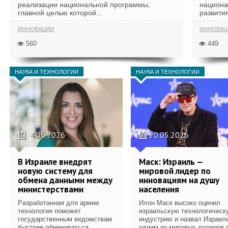
реализации национальной программы,
национа
главной целью которой...
развития
ИННОВАЦИИ
ИННОВАЦ
560
449
НАУКА И ТЕХНОЛОГИИ
НАУКА И ТЕХНОЛОГИИ
4.06.2026
20.05.2026
В Израиле внедрят
Маск: Израиль —
новую систему для
мировой лидер по
обмена данными между
инновациям на душу
министерствами
населения
Разработанная для армии
Илон Маск высоко оценил
технология поможет
израильскую технологическ
государственным ведомствам
индустрию и назвал Израил
быстрее обмениваться
одним из мировых лидеров 