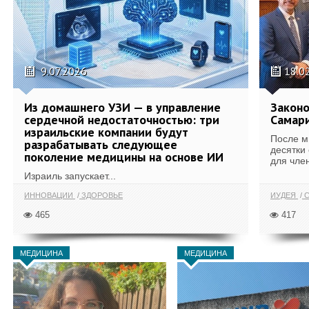
9.07.2026
18.0
Из домашнего УЗИ — в управление
Законо
сердечной недостаточностью: три
Самари
израильские компании будут
После м
разрабатывать следующее
десятки
поколение медицины на основе ИИ
для член
Израиль запускает...
ИННОВАЦИИ
ЗДОРОВЬЕ
ИУДЕЯ
С
465
417
МЕДИЦИНА
МЕДИЦИНА