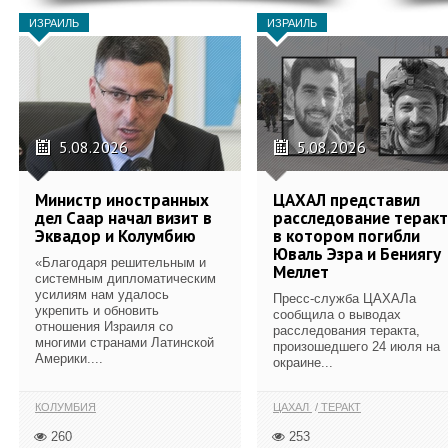
ИЗРАИЛЬ
ИЗРАИЛЬ
5.08.2026
5.08.2026
Министр иностранных
ЦАХАЛ представил
дел Саар начал визит в
расследование теракт
Эквадор и Колумбию
в котором погибли
Юваль Эзра и Бениягу
«Благодаря решительным и
Меллет
системным дипломатическим
усилиям нам удалось
Пресс-служба ЦАХАЛа
укрепить и обновить
сообщила о выводах
отношения Израиля со
расследования теракта,
многими странами Латинской
произошедшего 24 июля на
Америки....
окраине...
КОЛУМБИЯ
ЦАХАЛ
ТЕРАКТ
260
253