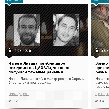
ИЗРАИЛЬ
ИЗРАИЛЬ
6.08.2026
5.08
На юге Ливана погибли двое
Замир 
резервистов ЦАХАЛа, четверо
пресле
получили тяжелые ранения
резне 
На юге Ливана погибли майор резерва Харель
Начальн
Биреншток и прапорщик...
августа,
Газа с к
ЛИВАН
ЦАХАЛ
ЦАХАЛ
С
212
334