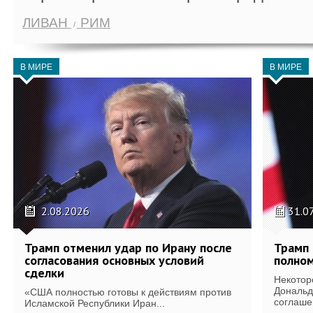
ЛИВАН
РИМ
В МИРЕ
В МИРЕ
2.08.2026
31.0
Трамп отменил удар по Ирану после
Трамп 
согласования основных условий
полном
сделки
Некотор
Дональд
«США полностью готовы к действиям против
соглаше
Исламской Республики Иран...