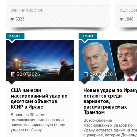
БЛИЖНИЙ ВОСТОК
США
ДОН
5323
1840
В МИРЕ
В МИРЕ
30.07.2026
29.07.2026
США нанесли
Новые удары по Иран
массированный удар по
остаются среди
десяткам объектов
вариантов,
КСИР в Иране
рассматриваемых
Трампом
В ночь на 30 июля
американские силы провели
Возобновление
новую массированную волну
массированных ударов по
ударов по Ирану.
Ирану остается одним из тр
сценариев, которые Дональ