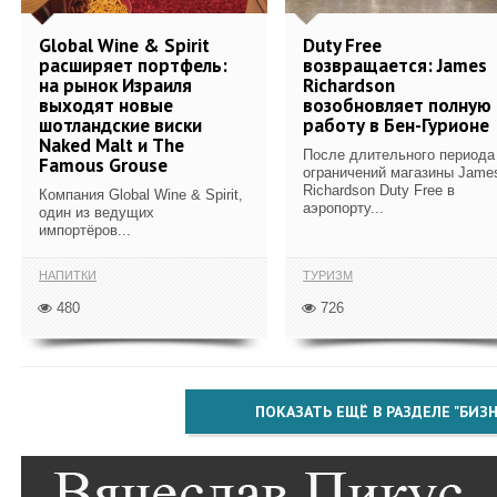
Global Wine & Spirit
Duty Free
расширяет портфель:
возвращается: James
на рынок Израиля
Richardson
выходят новые
возобновляет полную
шотландские виски
работу в Бен-Гурионе
Naked Malt и The
После длительного периода
Famous Grouse
ограничений магазины Jame
Richardson Duty Free в
Компания Global Wine & Spirit,
аэропорту...
один из ведущих
импортёров...
НАПИТКИ
ТУРИЗМ
480
726
ПОКАЗАТЬ ЕЩЁ В РАЗДЕЛЕ "БИЗН