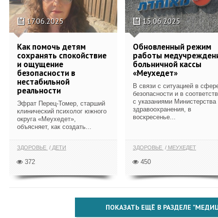
17.06.2025
15.06.2025
Как помочь детям
Обновленный режим
сохранять спокойствие
работы медучрежден
и ощущение
больничной кассы
безопасности в
«Меухедет»
нестабильной
В связи с ситуацией в сфер
реальности
безопасности и в соответст
с указаниями Министерства
Эфрат Перец-Томер, старший
здравоохранения, в
клинический психолог южного
воскресенье...
округа «Меухедет»,
объясняет, как создать...
ЗДОРОВЬЕ
ДЕТИ
ЗДОРОВЬЕ
МЕУХЕДЕТ
372
450
ПОКАЗАТЬ ЕЩЁ В РАЗДЕЛЕ "МЕДИ