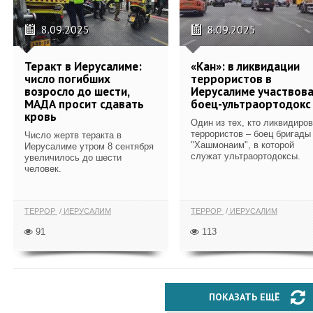
8.09.2025
8.09.2025
Теракт в Иерусалиме:
«Кан»: в ликвидации
число погибших
террористов в
возросло до шести,
Иерусалиме участвов
МАДА просит сдавать
боец-ультраортодокс
кровь
Один из тех, кто ликвидиро
террористов – боец бригады
Число жертв теракта в
"Хашмонаим", в которой
Иерусалиме утром 8 сентября
служат ультраортодоксы.
увеличилось до шести
человек.
ТЕРРОР
ИЕРУСАЛИМ
ТЕРРОР
ИЕРУСАЛИМ
91
113
ПОКАЗАТЬ ЕЩЁ