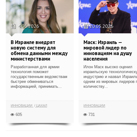
4.06.2026
20.05.2026
В Израиле внедрят
Маск: Израиль —
новую систему для
мировой лидер по
обмена данными между
инновациям на душу
министерствами
населения
Разработанная для армии
Илон Маск высоко оценил
технология поможет
израильскую технологическ
государственным ведомствам
индустрию и назвал Израил
быстрее обмениваться
одним из мировых лидеров 
информацией, принимать...
количеству...
ИННОВАЦИИ
ЦАХАЛ
ИННОВАЦИИ
605
731