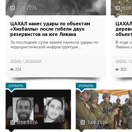
7.08.2026
6.08
ЦАХАЛ нанес удары по объектам
ЦАХАЛ:
«Хизбаллы» после гибели двух
деревн
резервистов на юге Ливана
объек
За последние сутки армия нанесла удары по
В ходе 
террористической инфраструктуре...
Ливана 
ЛИВАН
ХИЗБАЛЛА
ЛИВАН
Х
224
302
ИЗРАИЛЬ
ИЗРАИЛЬ
6.08.2026
5.08.2026