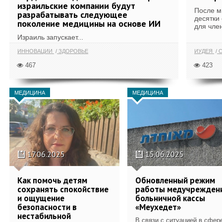
израильские компании будут
После м
разрабатывать следующее
десятки
поколение медицины на основе ИИ
для член
Израиль запускает...
ИННОВАЦИИ
ЗДОРОВЬЕ
ИУДЕЯ
С
467
423
МЕДИЦИНА
МЕДИЦИНА
17.06.2025
15.06.2025
Как помочь детям
Обновленный режим
сохранять спокойствие
работы медучрежден
и ощущение
больничной кассы
безопасности в
«Меухедет»
нестабильной
В связи с ситуацией в сфер