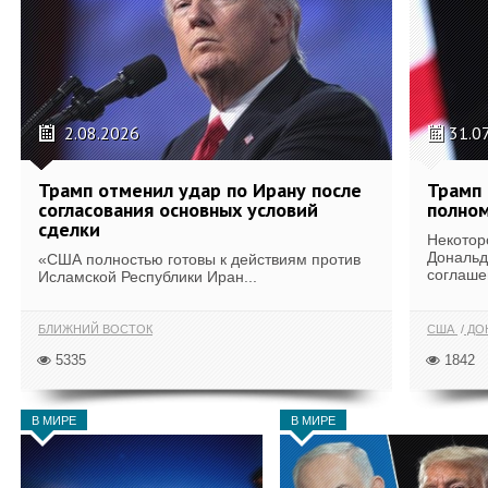
2.08.2026
31.0
Трамп отменил удар по Ирану после
Трамп 
согласования основных условий
полном
сделки
Некотор
Дональд
«США полностью готовы к действиям против
соглаше
Исламской Республики Иран...
БЛИЖНИЙ ВОСТОК
США
ДОН
5335
1842
В МИРЕ
В МИРЕ