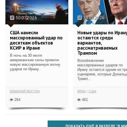
30.07.2026
29.07.2026
США нанесли
Новые удары по Иран
массированный удар по
остаются среди
десяткам объектов
вариантов,
КСИР в Иране
рассматриваемых
Трампом
В ночь на 30 июля
американские силы провели
Возобновление
новую массированную волну
массированных ударов по
ударов по Ирану.
Ирану остается одним из тр
сценариев, которые Дональ
Трамп...
БЛИЖНИЙ ВОСТОК
ИРАН
США
264
461
ПОКАЗАТЬ ЕЩЁ В РАЗДЕЛЕ "В МИ