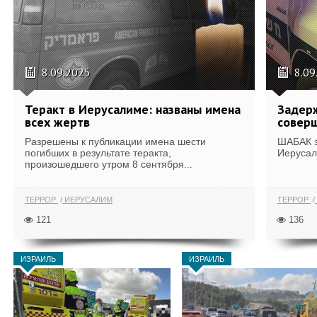
8.09.2025
8.09
Теракт в Иерусалиме: названы имена
Задерж
всех жертв
совер
Разрешены к публикации имена шести
ШАБАК з
погибших в результате теракта,
Иерусал
произошедшего утром 8 сентября...
ТЕРРОР
ИЕРУСАЛИМ
ТЕРРОР
121
136
ИЗРАИЛЬ
ИЗРАИЛЬ