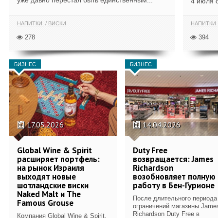
уже давно перестал быть единственным...
4 июля 
НАПИТКИ
ВИСКИ
НАПИТКИ
278
394
БИЗНЕС
БИЗНЕС
17.05.2026
14.04.2026
Global Wine & Spirit
Duty Free
расширяет портфель:
возвращается: James
на рынок Израиля
Richardson
выходят новые
возобновляет полную
шотландские виски
работу в Бен-Гурионе
Naked Malt и The
После длительного периода
Famous Grouse
ограничений магазины Jame
Richardson Duty Free в
Компания Global Wine & Spirit,