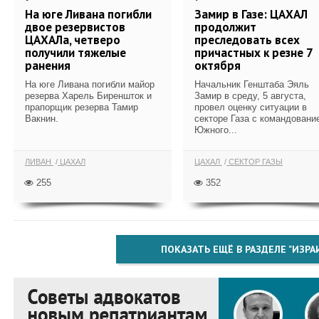
На юге Ливана погибли
Замир в Газе: ЦАХАЛ
двое резервистов
продолжит
ЦАХАЛа, четверо
преследовать всех
получили тяжелые
причастных к резне 7
ранения
октября
На юге Ливана погибли майор
Начальник Генштаба Эяль
резерва Харель Биреншток и
Замир в среду, 5 августа,
прапорщик резерва Тамир
провел оценку ситуации в
Вакнин.
секторе Газа с командовани
Южного...
ЛИВАН
ЦАХАЛ
ЦАХАЛ
СЕКТОР ГАЗЫ
255
352
ПОКАЗАТЬ ЕЩЁ В РАЗДЕЛЕ "ИЗРА