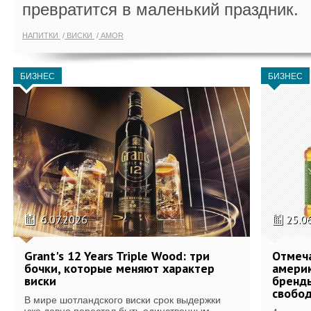
превратится в маленький праздник.
НАПИТКИ
ВИСКИ
AMOR
БИЗНЕС
БИЗНЕС
6.07.2026
25.0
Grant's 12 Years Triple Wood: три
Отмеч
бочки, которые меняют характер
америк
виски
бренды
свобо
В мире шотландского виски срок выдержки