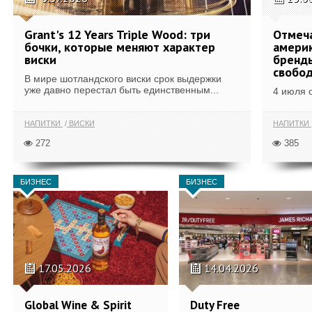
Grant's 12 Years Triple Wood: три
Отмеч
бочки, которые меняют характер
америк
виски
бренды
свобо
В мире шотландского виски срок выдержки
уже давно перестал быть единственным...
4 июля 
НАПИТКИ
ВИСКИ
НАПИТКИ
272
385
БИЗНЕС
БИЗНЕС
17.05.2026
14.04.2026
Global Wine & Spirit
Duty Free