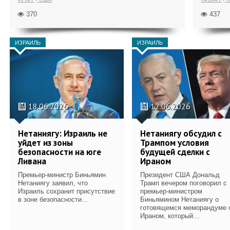
370
437
ИЗРАИЛЬ
ИЗРАИЛЬ
18.06.2026
12.06.2026
Нетаниягу: Израиль не
Нетаниягу обсудил с
уйдет из зоны
Трампом условия
безопасности на юге
будущей сделки с
Ливана
Ираном
Премьер-министр Биньямин
Президент США Дональд
Нетаниягу заявил, что
Трамп вечером поговорил с
Израиль сохранит присутствие
премьер-министром
в зоне безопасности...
Биньямином Нетаниягу о
готовящемся меморандуме 
Ираном, который...