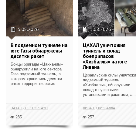
5.08.2026
5.08.2026
В подземном туннеле на
ЦАХАЛ уничтожил
юге Газы обнаружены
туннель и склад
десятки ракет
боеприпасов
«Хизбаллы» на юге
Бойцы бригады «Цанханим»
Ливана
обнаружили на юге сектора
Газа подземный туннель, в
Цзраильские силы уничтож
котором хранились десятки
подземный туннель
ракет террористических...
«Хизбаллы», обнаружили
склад с пусковыми
установками и ракетами, а...
ЦАХАЛ
СЕКТОР ГАЗЫ
ЛИВАН
ХИЗБАЛЛА
285
257