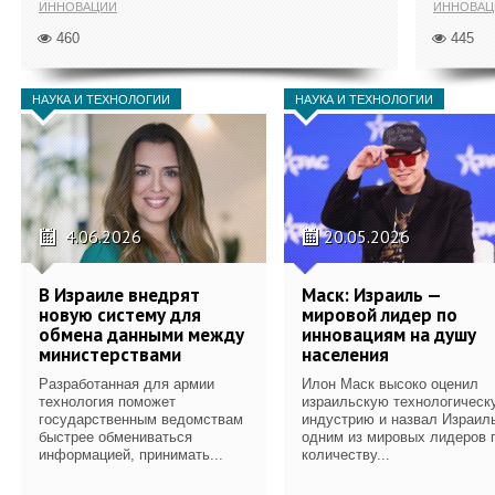
ИННОВАЦИИ
ИННОВАЦ
460
445
НАУКА И ТЕХНОЛОГИИ
НАУКА И ТЕХНОЛОГИИ
4.06.2026
20.05.2026
В Израиле внедрят
Маск: Израиль —
новую систему для
мировой лидер по
обмена данными между
инновациям на душу
министерствами
населения
Разработанная для армии
Илон Маск высоко оценил
технология поможет
израильскую технологическ
государственным ведомствам
индустрию и назвал Израил
быстрее обмениваться
одним из мировых лидеров 
информацией, принимать...
количеству...