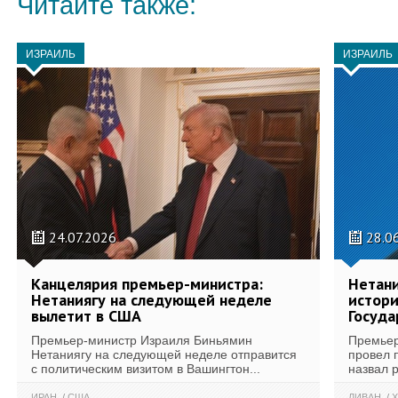
Читайте также:
ИЗРАИЛЬ
ИЗРАИЛЬ
24.07.2026
28.0
Канцелярия премьер-министра:
Нетани
Нетаниягу на следующей неделе
истори
вылетит в США
Госуда
Премьер-министр Израиля Биньямин
Премьер
Нетаниягу на следующей неделе отправится
провел 
с политическим визитом в Вашингтон...
назвал 
ИРАН
США
ЛИВАН
Х