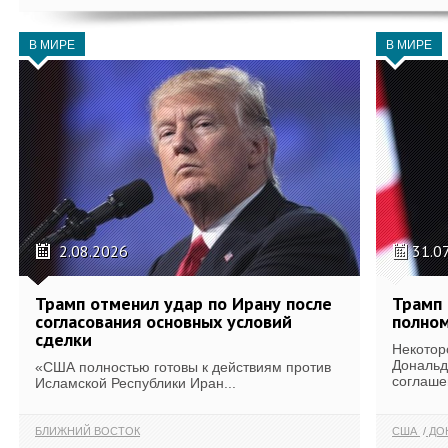
В МИРЕ
В МИРЕ
2.08.2026
31.0
Трамп отменил удар по Ирану после
Трамп 
согласования основных условий
полном
сделки
Некотор
Дональд
«США полностью готовы к действиям против
соглаше
Исламской Республики Иран...
БЛИЖНИЙ ВОСТОК
США
ДОН