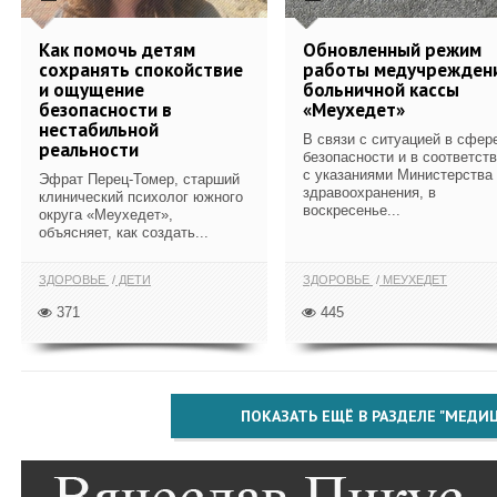
Как помочь детям
Обновленный режим
сохранять спокойствие
работы медучрежден
и ощущение
больничной кассы
безопасности в
«Меухедет»
нестабильной
В связи с ситуацией в сфер
реальности
безопасности и в соответст
с указаниями Министерства
Эфрат Перец-Томер, старший
здравоохранения, в
клинический психолог южного
воскресенье...
округа «Меухедет»,
объясняет, как создать...
ЗДОРОВЬЕ
ДЕТИ
ЗДОРОВЬЕ
МЕУХЕДЕТ
371
445
ПОКАЗАТЬ ЕЩЁ В РАЗДЕЛЕ "МЕДИ