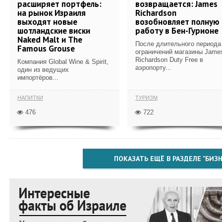
расширяет портфель:
возвращается: James
на рынок Израиля
Richardson
выходят новые
возобновляет полную
шотландские виски
работу в Бен-Гурионе
Naked Malt и The
После длительного периода
Famous Grouse
ограничений магазины Jame
Richardson Duty Free в
Компания Global Wine & Spirit,
аэропорту...
один из ведущих
импортёров...
НАПИТКИ
ТУРИЗМ
476
722
ПОКАЗАТЬ ЕЩЁ В РАЗДЕЛЕ "БИЗН