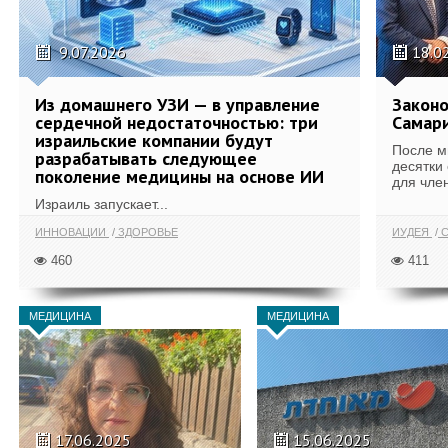
9.07.2026
18.0
Из домашнего УЗИ — в управление
Законо
сердечной недостаточностью: три
Самари
израильские компании будут
После м
разрабатывать следующее
десятки
поколение медицины на основе ИИ
для член
Израиль запускает...
ИННОВАЦИИ
ЗДОРОВЬЕ
ИУДЕЯ
С
460
411
МЕДИЦИНА
МЕДИЦИНА
17.06.2025
15.06.2025