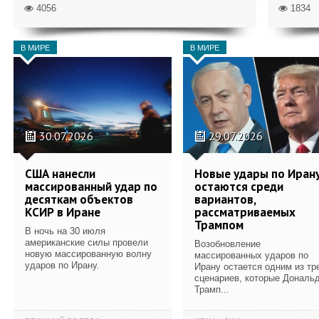
4056
1834
В МИРЕ
В МИРЕ
30.07.2026
29.07.2026
США нанесли
Новые удары по Иран
массированный удар по
остаются среди
десяткам объектов
вариантов,
КСИР в Иране
рассматриваемых
Трампом
В ночь на 30 июля
американские силы провели
Возобновление
новую массированную волну
массированных ударов по
ударов по Ирану.
Ирану остается одним из тр
сценариев, которые Дональ
Трамп...