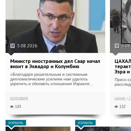
5.08.2026
5.08
Министр иностранных дел Саар начал
ЦАХАЛ
визит в Эквадор и Колумбию
теракт
Эзра и
«Благодаря решительным и системным
дипломатическим усилиям нам удалось
Пресс-с
укрепить и обновить отношения Израиля...
расслед
КОЛУМБИЯ
ЦАХАЛ
Т
143
132
ИЗРАИЛЬ
ИЗРАИЛЬ