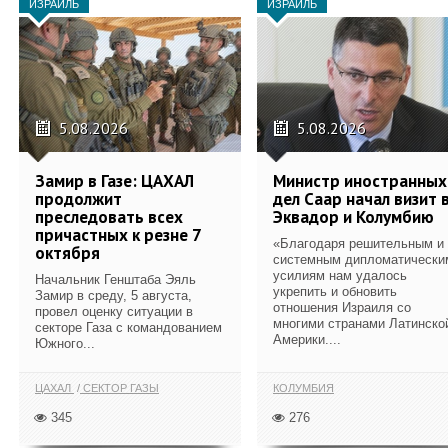
ИЗРАИЛЬ
ИЗРАИЛЬ
5.08.2026
5.08.2026
Замир в Газе: ЦАХАЛ
Министр иностранных
продолжит
дел Саар начал визит 
преследовать всех
Эквадор и Колумбию
причастных к резне 7
«Благодаря решительным и
октября
системным дипломатически
усилиям нам удалось
Начальник Генштаба Эяль
укрепить и обновить
Замир в среду, 5 августа,
отношения Израиля со
провел оценку ситуации в
многими странами Латинско
секторе Газа с командованием
Америки....
Южного...
ЦАХАЛ
СЕКТОР ГАЗЫ
КОЛУМБИЯ
345
276