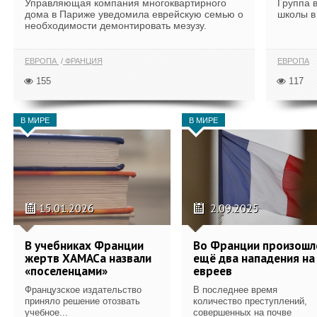
Управляющая компания многоквартирного
Группа 
дома в Париже уведомила еврейскую семью о
школы в
необходимости демонтировать мезузу.
ЕВРОПА
ФРАНЦИЯ
ЕВРОПА
155
117
В МИРЕ
В МИРЕ
15.01.2026
2.09.2025
В учебниках Франции
Во Франции произошл
жертв ХАМАСа назвали
ещё два нападения на
«поселенцами»
евреев
Французское издательство
В последнее время
приняло решение отозвать
количество преступлений,
учебное...
совершенных на почве