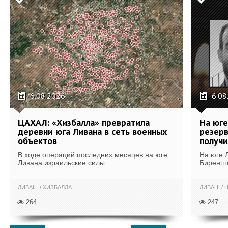
6.08.2026
6.08
ЦАХАЛ: «Хизбалла» превратила
На юге
деревни юга Ливана в сеть военных
резерв
объектов
получи
В ходе операций последних месяцев на юге
На юге 
Ливана израильские силы...
Биреншт
ЛИВАН
ХИЗБАЛЛА
ЛИВАН
Ц
264
247