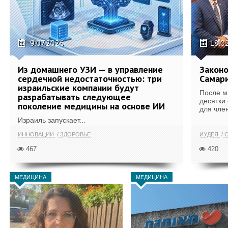
9.07.2026
18.0
Из домашнего УЗИ — в управление
Законо
сердечной недостаточностью: три
Самари
израильские компании будут
После м
разрабатывать следующее
десятки
поколение медицины на основе ИИ
для член
Израиль запускает...
ИННОВАЦИИ
ЗДОРОВЬЕ
ИУДЕЯ
С
467
420
МЕДИЦИНА
МЕДИЦИНА