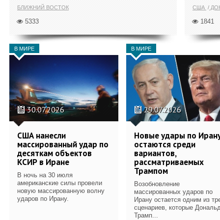
БЛИЖНИЙ ВОСТОК
США
ДОН
5333
1841
В МИРЕ
В МИРЕ
30.07.2026
29.07.2026
США нанесли
Новые удары по Иран
массированный удар по
остаются среди
десяткам объектов
вариантов,
КСИР в Иране
рассматриваемых
Трампом
В ночь на 30 июля
американские силы провели
Возобновление
новую массированную волну
массированных ударов по
ударов по Ирану.
Ирану остается одним из тр
сценариев, которые Дональ
Трамп...