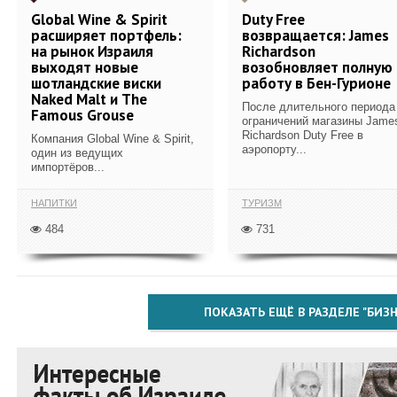
Global Wine & Spirit
Duty Free
расширяет портфель:
возвращается: James
на рынок Израиля
Richardson
выходят новые
возобновляет полную
шотландские виски
работу в Бен-Гурионе
Naked Malt и The
После длительного периода
Famous Grouse
ограничений магазины Jame
Richardson Duty Free в
Компания Global Wine & Spirit,
аэропорту...
один из ведущих
импортёров...
НАПИТКИ
ТУРИЗМ
484
731
ПОКАЗАТЬ ЕЩЁ В РАЗДЕЛЕ "БИЗН