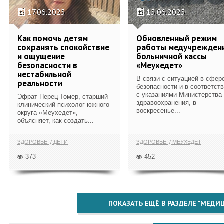
17.06.2025
15.06.2025
Как помочь детям
Обновленный режим
сохранять спокойствие
работы медучрежден
и ощущение
больничной кассы
безопасности в
«Меухедет»
нестабильной
В связи с ситуацией в сфер
реальности
безопасности и в соответст
с указаниями Министерства
Эфрат Перец-Томер, старший
здравоохранения, в
клинический психолог южного
воскресенье...
округа «Меухедет»,
объясняет, как создать...
ЗДОРОВЬЕ
ДЕТИ
ЗДОРОВЬЕ
МЕУХЕДЕТ
373
452
ПОКАЗАТЬ ЕЩЁ В РАЗДЕЛЕ "МЕДИ