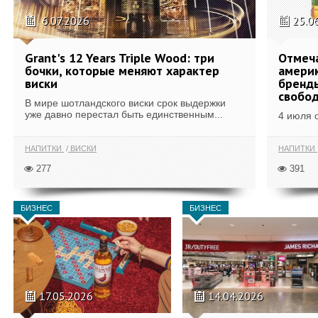
6.07.2026
25.0
Grant's 12 Years Triple Wood: три
Отмеч
бочки, которые меняют характер
америк
виски
бренды
свобо
В мире шотландского виски срок выдержки
уже давно перестал быть единственным...
4 июля 
НАПИТКИ
ВИСКИ
НАПИТКИ
277
391
БИЗНЕС
БИЗНЕС
17.05.2026
14.04.2026