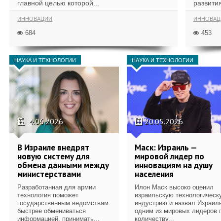
главной целью которой...
развития
ИННОВАЦИИ
ИННОВАЦ
684
453
НАУКА И ТЕХНОЛОГИИ
НАУКА И ТЕХНОЛОГИИ
4.06.2026
20.05.2026
В Израиле внедрят
Маск: Израиль —
новую систему для
мировой лидер по
обмена данными между
инновациям на душу
министерствами
населения
Разработанная для армии
Илон Маск высоко оценил
технология поможет
израильскую технологическ
государственным ведомствам
индустрию и назвал Израил
быстрее обмениваться
одним из мировых лидеров 
информацией, принимать...
количеству...