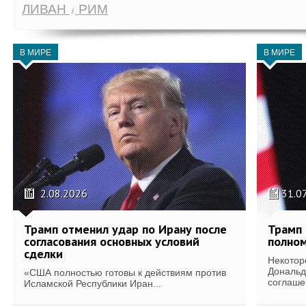
ЛИВАН
РИМ
В МИРЕ
В МИРЕ
2.08.2026
31.0
Трамп отменил удар по Ирану после
Трамп 
согласования основных условий
полном
сделки
Некотор
Дональд
«США полностью готовы к действиям против
соглаше
Исламской Республики Иран...