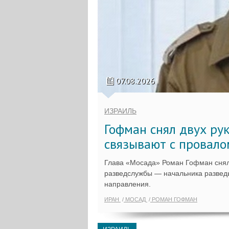
07.08.2026
ИЗРАИЛЬ
Гофман снял двух ру
связывают с провало
Глава «Мосада» Роман Гофман снял
разведслужбы — начальника разведы
направления.
ИРАН
МОСАД
РОМАН ГОФМАН