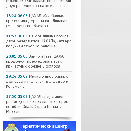
объектам «Хизбаллы» после гибели
двух резервистов на юге Ливана
13:28 06.08
ЦАХАЛ: «Хизбалла»
превратила деревни юга Ливана в
сеть военных объектов
11:52 06.08
На юге Ливана погибли
двое резервистов ЦАХАЛа, четверо
получили тяжелые ранения
20:01 05.08
Замир в Газе: ЦАХАЛ
продолжит преследовать всех
причастных к резне 7 октября
19:26 05.08
Министр иностранных
дел Саар начал визит в Эквадор и
Колумбию
17:50 05.08
ЦАХАЛ представил
расследование теракта, в котором
погибли Юваль Эзра и Бениягу
Меллет