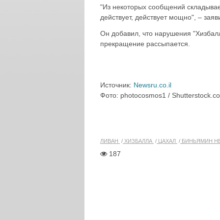
"Из некоторых сообщений складывае
действует, действует мощно", – заяв
Он добавил, что нарушения "Хизбалл
прекращение рассыпается.
Источник:
Newsru.co.il
Фото: photocosmos1 / Shutterstock.c
ЛИВАН
ХИЗБАЛЛА
ЦАХАЛ
БИНЬЯМИН Н
187