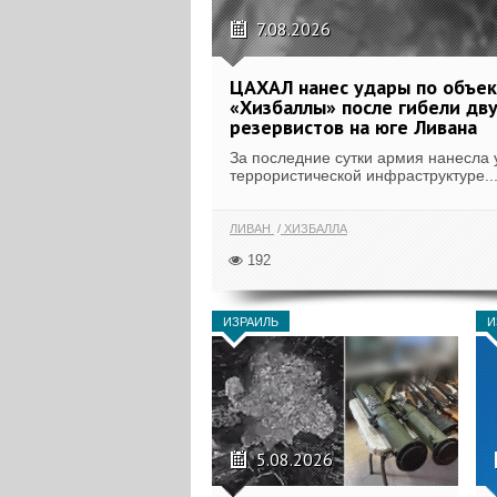
7.08.2026
ЦАХАЛ нанес удары по объе
«Хизбаллы» после гибели дв
резервистов на юге Ливана
За последние сутки армия нанесла 
террористической инфраструктуре..
ЛИВАН
ХИЗБАЛЛА
192
ИЗРАИЛЬ
И
5.08.2026