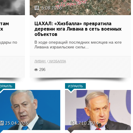
6.08.2026
ктам
ЦАХАЛ: «Хизбалла» превратила
ух
деревни юга Ливана в сеть военных
объектов
удары по
В ходе операций последних месяцев на юге
.
Ливана израильские силы...
ЛИВАН
ХИЗБАЛЛА
296
ЗРАИЛЬ
ИЗРАИЛЬ
25.04.2026
17.10.2024