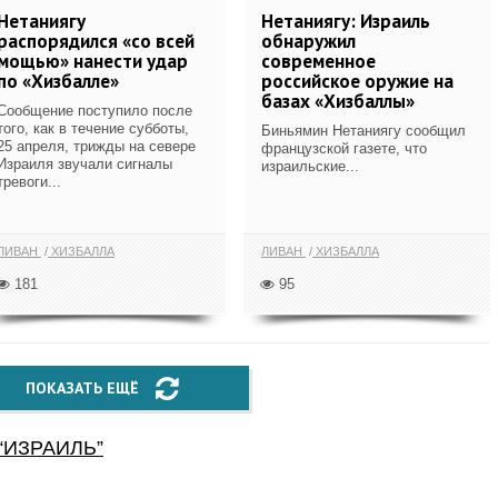
Нетаниягу
Нетаниягу: Израиль
распорядился «со всей
обнаружил
мощью» нанести удар
современное
по «Хизбалле»
российское оружие на
базах «Хизбаллы»
Сообщение поступило после
того, как в течение субботы,
Биньямин Нетаниягу сообщил
25 апреля, трижды на севере
французской газете, что
Израиля звучали сигналы
израильские...
тревоги...
ЛИВАН
ХИЗБАЛЛА
ЛИВАН
ХИЗБАЛЛА
181
95
ПОКАЗАТЬ ЕЩЁ
“
ИЗРАИЛЬ
”