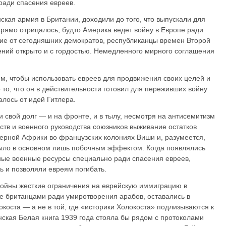
ради спасения евреев.
ская армия в Британии, доходили до того, что выпускали для
рямо отрицалось, будто Америка ведет войну в Европе ради
ичие от сегодняшних демократов, республиканцы времен Второй
ний открыто и с гордостью. Немедленного мирного соглашения
м, чтобы использовать евреев для продвижения своих целей и
то, что он в действительности готовил для переживших войну
алось от идей Гитлера.
 свой долг — и на фронте, и в тылу, несмотря на антисемитизм
ств и военного руководства союзников выживание остатков
верной Африки во французских колониях Виши и, разумеется,
ыло в основном лишь побочным эффектом. Когда появлялись
ные военные ресурсы специально ради спасения евреев,
ь и позволяли евреям погибать.
 войны жесткие ограничения на еврейскую иммиграцию в
 британцами ради умиротворения арабов, оставались в
окоста — а не в той, где «историки Холокоста» подлизываются к
ская Белая книга 1939 года стояла бы рядом с протоколами