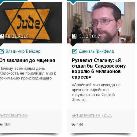
28.01.2018
5.10.2017
Владимир Бейдер
Даниэль Гринфилд
От заклания до мщения
Рузвельт Сталину: «Я
отдал бы Саудовскому
Почему всемирный день
королю 6 миллионов
Холокоста не приблизил мир к
евреев»
пониманию происходившего
«Арабский мир никогда не
признает еврейское
государство на Святой
Земле,...
АНТИСЕМИТИЗМ
АНТИСЕМИТИЗМ
США
199
144