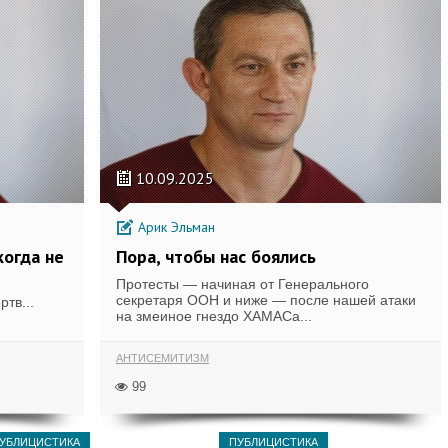
10.09.2025
Арик Эльман
когда не
Пора, чтобы нас боялись
Протесты — начиная от Генерального
секретаря ООН и ниже — после нашей атаки
тв...
на змеиное гнездо ХАМАСа...
АНТИСЕМИТИЗМ
99
УБЛИЦИСТИКА
ПУБЛИЦИСТИКА