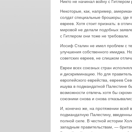
Никто не начинал войну с Гитлером 
Некоторые, как, например, американ
солдат специальные брошюры, где п
евреев. Хотя стоит признать: в отл
мировой не делали подобных заявле
с Гитлером они тоже не требовали.
Иосиф Сталин не имел проблем с те
улучшения собственного имиджа. Но 
советских евреев, не слишком отлич
Евреи всех союзных стран исполняли
и дискриминацию. Но для правитель
европейского еврейства, евреев Се
ишува в подмандатной Палестине б
возможности отвлечь хотя бы скром
союзники снова и снова отказывалис
И, конечно же, на протяжении всей
подмандатную Палестину, введенные
полной силе. В честной истории Хол
западным правительствам, — британ