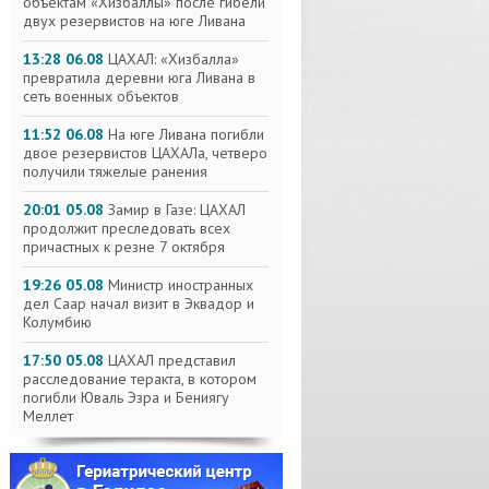
объектам «Хизбаллы» после гибели
двух резервистов на юге Ливана
13:28 06.08
ЦАХАЛ: «Хизбалла»
превратила деревни юга Ливана в
сеть военных объектов
11:52 06.08
На юге Ливана погибли
двое резервистов ЦАХАЛа, четверо
получили тяжелые ранения
20:01 05.08
Замир в Газе: ЦАХАЛ
продолжит преследовать всех
причастных к резне 7 октября
19:26 05.08
Министр иностранных
дел Саар начал визит в Эквадор и
Колумбию
17:50 05.08
ЦАХАЛ представил
расследование теракта, в котором
погибли Юваль Эзра и Бениягу
Меллет