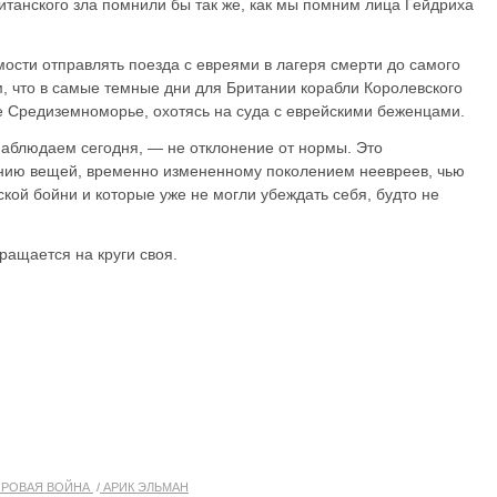
итанского зла помнили бы так же, как мы помним лица Гейдриха
сти отправлять поезда с евреями в лагеря смерти до самого
м, что в самые темные дни для Британии корабли Королевского
 Средиземноморье, охотясь на суда с еврейскими беженцами.
наблюдаем сегодня, — не отклонение от нормы. Это
нию вещей, временно измененному поколением неевреев, чью
ской бойни и которые уже не могли убеждать себя, будто не
ращается на круги своя.
ИРОВАЯ ВОЙНА
АРИК ЭЛЬМАН