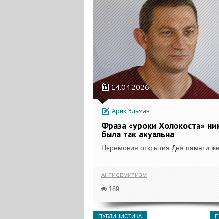
14.04.2026
Арик Эльман
Фраза «уроки Холокоста» ни
была так акуальна
Церемония открытия Дня памяти жер
АНТИСЕМИТИЗМ
169
ПУБЛИЦИСТИКА
П