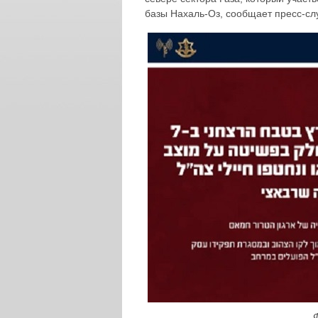
базы Нахаль-Оз, сообщает пресс-с