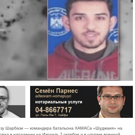
зу Шарбази — командира батальона ХАМАСа «Шуджаия» на
вовал в нападении на Израиль 7 октября и в штурме военной