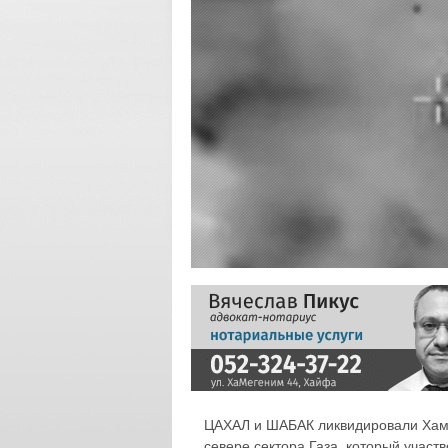
ЦАХАЛ и ШАБАК ликвидировали Хам
севере сектора Газа, который участ