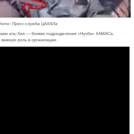
Фото: Пресс-служба ЦАХАЛа
Аззам аль-Хия — боевик подразделения «Нухба» ХАМАСа,
 важную роль в организации.