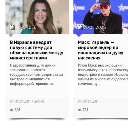
4.06.2026
20.05.2026
В Израиле внедрят
Маск: Израиль —
новую систему для
мировой лидер по
обмена данными между
инновациям на душу
министерствами
населения
Разработанная для армии
Илон Маск высоко оценил
технология поможет
израильскую технологическ
государственным ведомствам
индустрию и назвал Израил
быстрее обмениваться
одним из мировых лидеров 
информацией, принимать...
количеству...
ИННОВАЦИИ
ЦАХАЛ
ИННОВАЦИИ
601
731