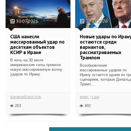
30.07.2026
29.07.2026
США нанесли
Новые удары по Иран
массированный удар по
остаются среди
десяткам объектов
вариантов,
КСИР в Иране
рассматриваемых
Трампом
В ночь на 30 июля
американские силы провели
Возобновление
новую массированную волну
массированных ударов по
ударов по Ирану.
Ирану остается одним из тр
сценариев, которые Дональ
Трамп...
БЛИЖНИЙ ВОСТОК
ИРАН
США
263
460