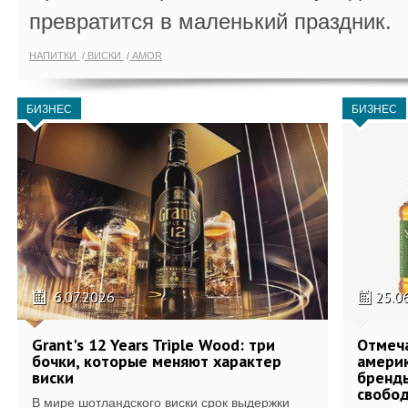
превратится в маленький праздник.
НАПИТКИ
ВИСКИ
AMOR
БИЗНЕС
БИЗНЕС
6.07.2026
25.0
Grant's 12 Years Triple Wood: три
Отмеч
бочки, которые меняют характер
америк
виски
бренды
свобо
В мире шотландского виски срок выдержки