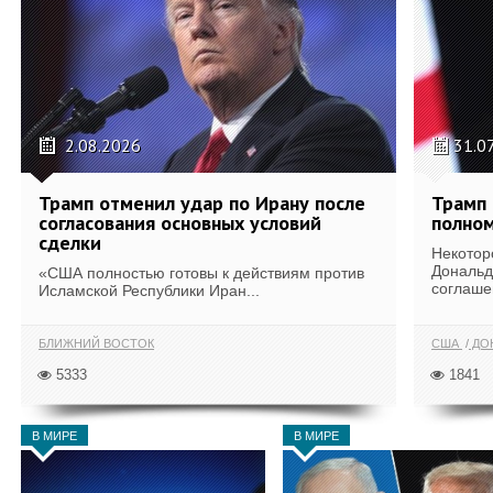
2.08.2026
31.0
Трамп отменил удар по Ирану после
Трамп 
согласования основных условий
полном
сделки
Некотор
Дональд
«США полностью готовы к действиям против
соглаше
Исламской Республики Иран...
БЛИЖНИЙ ВОСТОК
США
ДОН
5333
1841
В МИРЕ
В МИРЕ