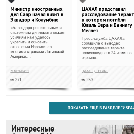
Министр иностранных
ЦАХАЛ представил
дел Саар начал визит в
расследование теракт
Эквадор и Колумбию
в котором погибли
Юваль Эзра и Бениягу
«Благодаря решительным и
Меллет
системным дипломатическим
усилиям нам удалось
Пресс-служба ЦАХАЛа
укрепить и обновить
сообщила о выводах
отношения Израиля со
расследования теракта,
многими странами Латинской
произошедшего 24 июля на
Америки....
окраине...
КОЛУМБИЯ
ЦАХАЛ
ТЕРАКТ
271
259
ПОКАЗАТЬ ЕЩЁ В РАЗДЕЛЕ "ИЗРА