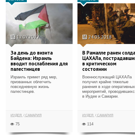
12.07.2022
24.05.2018
За день до визита
В Рамалле ранен солд
Байдена: Израиль
ЦАХАЛа, пострадавши
вводит послабления для
в критическом
палестинцев
состоянии
Израиль примет ряд мер,
Военнослужащий ЦАХАЛа
призванных облегчить
получил крайне тяжелые
повседневную жизнь
ранения в ходе оперативных
палестинцев.
мероприятий, проводившихс
в Иудее и Самарии.
ИУДЕЯ
САМАРИЯ
ИУДЕЯ
САМАРИЯ
75
114