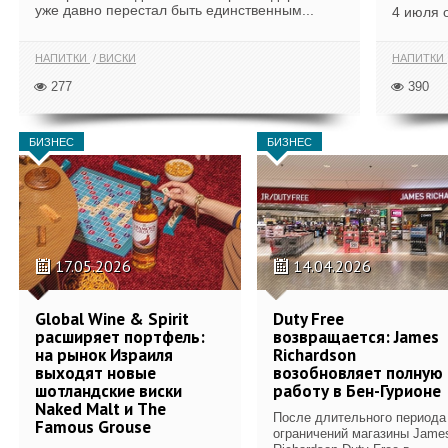
уже давно перестал быть единственным...
4 июля 
НАПИТКИ
ВИСКИ
НАПИТКИ
277
390
БИЗНЕС
БИЗНЕС
17.05.2026
14.04.2026
Global Wine & Spirit
Duty Free
расширяет портфель:
возвращается: James
на рынок Израиля
Richardson
выходят новые
возобновляет полную
шотландские виски
работу в Бен-Гурионе
Naked Malt и The
После длительного периода
Famous Grouse
ограничений магазины Jame