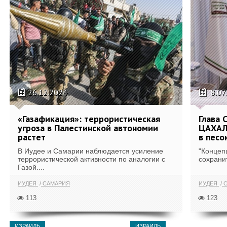
26.12.2024
8.07
«Газафикация»: террористическая
Глава 
угроза в Палестинской автономии
ЦАХАЛ
растет
в песо
В Иудее и Самарии наблюдается усиление
"Концеп
террористической активности по аналогии с
сохрани
Газой....
ИУДЕЯ
САМАРИЯ
ИУДЕЯ
С
113
123
ИЗРАИЛЬ
ИЗРАИЛЬ