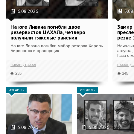
6.08.2026
5.08
На юге Ливана погибли двое
Замир 
резервистов ЦАХАЛа, четверо
пресле
получили тяжелые ранения
резне 
На юге Ливана погибли майор резерва Харель
Начальн
Биреншток и прапорщик...
августа,
Газа с к
ЛИВАН
ЦАХАЛ
ЦАХАЛ
С
235
345
ИЗРАИЛЬ
ИЗРАИЛЬ
5.08.2026
5.08.2026