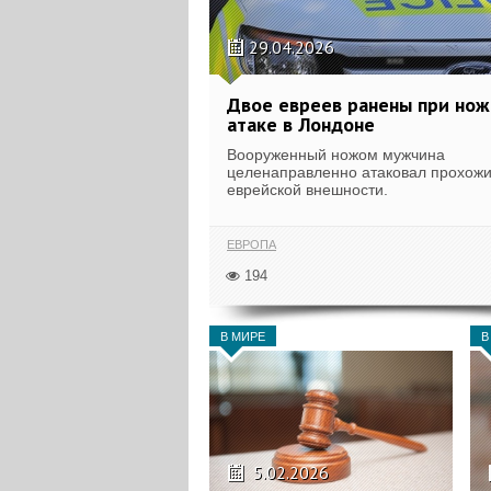
29.04.2026
Двое евреев ранены при но
атаке в Лондоне
Вооруженный ножом мужчина
целенаправленно атаковал прохож
еврейской внешности.
ЕВРОПА
194
В МИРЕ
В
5.02.2026