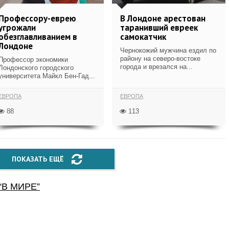
Профессору-еврею
В Лондоне арестован
угрожали
таранивший евреек
обезглавливанием в
самокатчик
Лондоне
Чернокожий мужчина ездил по
району на северо-востоке
Профессор экономики
города и врезался на...
Лондонского городского
университета Майкл Бен-Гад...
ЕВРОПА
ЕВРОПА
88
113
ПОКАЗАТЬ ЕЩЁ
“
В МИРЕ
”