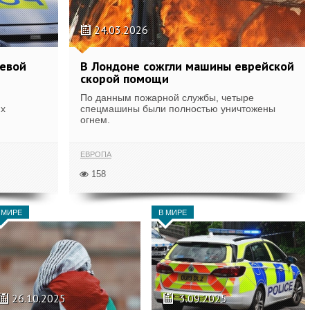
24.03.2026
жевой
В Лондоне сожгли машины еврейской
скорой помощи
По данным пожарной службы, четыре
их
спецмашины были полностью уничтожены
огнем.
ЕВРОПА
158
 МИРЕ
В МИРЕ
26.10.2025
3.09.2025