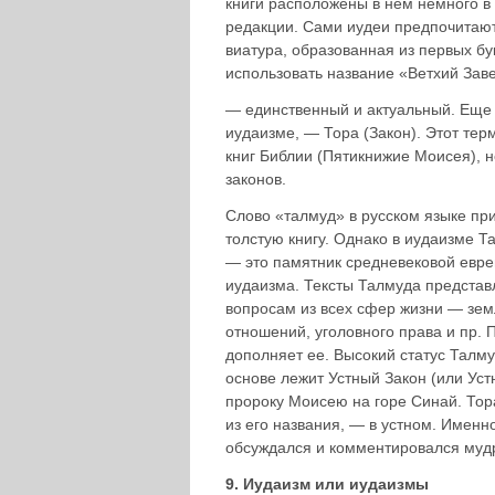
книги расположены в нем немного в 
редакции. Сами иудеи предпочитаю
виатура, образованная из первых бук
использовать название «Ветхий Завет
— единственный и актуальный. Еще 
иуда­изме, — Тора (Закон). Этот те
книг Библии (Пятикнижие Моисея), н
законов.
Слово «талмуд» в русском языке пр
толстую книгу. Однако в иудаизме Та
— это памятник средневековой евре
иудаизма. Тексты Талмуда представ
вопросам из всех сфер жизни — земл
отношений, уголовного права и пр. 
дополняет ее. Высокий статус Талму
основе лежит Устный Закон (или Уст
пророку Моисею на горе Синай. Тора
из его названия, — в устном. Именн
обсуждался и комментировался мудре
9. Иудаизм или иудаизмы