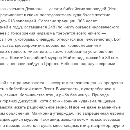
называемого Декалога — десяти биб­лейских заповедей (Исх.
предъявляет к своим последователям куда более жесткие
ть 613 заповедей. Согласно традиции, 365 носят
ней в году), оставшиеся 248 (по числу органов челове­ческого
ев с точки зрения иудаизма требуется всего ничего —
 Ноя (к ко­торым, очевидно, относится все человечество). Вот
хульства, кровопролития, воровства, кровосмешения и
ого от живого животного, а также требование установ­ления
емы. Великий еврейский мудрец Маймонид, живший в XII веке,
коны неевреи войдут в Царство Небесное наряду с евреями.
ной не ограничиваются — ассортимент запрещенных продуктов
н в библейской книге Левит. В частности, к употреблению в
к, свинья, большинство птиц и рыба без чешуи. Природа
 горячих дискуссий, хотя с точки зрения иудаизма пищевые
смысла искать рациональное зерно. И все же даже знаменитые
им объ­яс­нения. Маймонид утверждал, что запрещенная евреям
 выдающийся мудрец Нахманид, живший веком позже, возражал
дна прежде всего для души: мясо хищных птиц, например, дурно