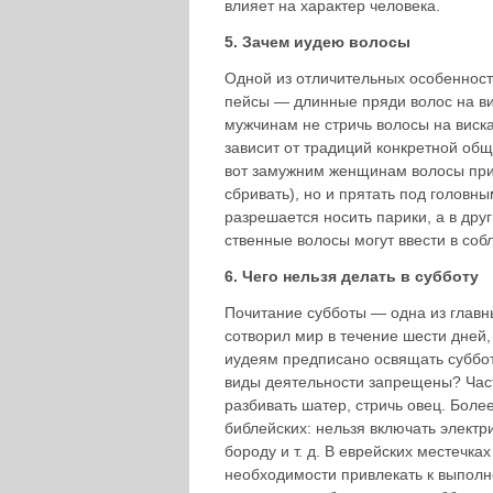
влияет на характер человека.
5. Зачем иудею волосы
Одной из отличительных особенност
пейсы — длинные пряди волос на вис
мужчинам не стричь волосы на виска
зависит от традиций конкретной общи
вот замужним женщинам волосы прих
сбривать), но и прятать под головн
разрешается носить парики, а в друг
ственные волосы могут ввести в соб
6. Чего нельзя делать в субботу
Почитание субботы — одна из главны
сотворил мир в течение шести дней,
иудеям предписано освящать суббот­
виды деятельности запрещены? Часть
разбивать шатер, стричь овец. Боле
библейских: нельзя включать электри
бороду и т. д. В еврейских местечк
необходимости привлекать к выполн