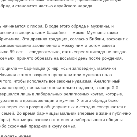
бряд и становится частью еврейского народа.
 начинается с гиюра. В ходе этого обря­да и мужчины, и
вение в специальном бас­сейне — микве. Мужчины также
рит-мила. Эта древняя традиция, согласно Библии, восходит к
 ознаменование заключенного между ним и Богом завета
ыло 99 лет — следовательно, стать евреем никогда не поздно.
 семьях, принято обрезать на восьмой день после рождения.
 цикла — бар-мицва (с ивр. «сын запо­веди»), мальчики
Начиная с этого воз­раста представители мужского пола
 того, чтобы исполнять все законы иудаизма. Аналогичный
ь заповеди»), появился относительно недавно, в конце XIX —
овершался лишь в либеральных религиозных кругах, которые,
 уравнять в правах женщин и мужчин. У этого обряда было
 он пере­шел в разряд общепринятых и сегодня совершается в
 семей. Во время бар-мицвы мальчик впервые в жизни публично
Торы). Бат-мицва зависит от степени либеральности общины:
ибо скромный праздник в кругу семьи.
блюдать иудеи