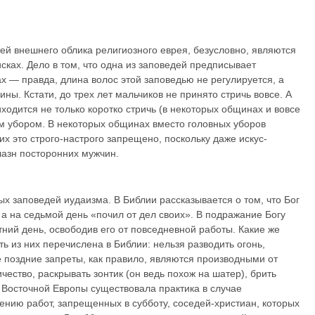
ей внешнего облика религиозного еврея, безусловно, являются
ках. Дело в том, что одна из заповедей предписывает
х — правда, длина волос этой заповедью не регулируется, а
ны. Кстати, до трех лет мальчиков не принято стричь вовсе. А
одится не только коротко стричь (в некоторых общинах и вовсе
ым убором. В некоторых общинах вместо головных уборов
их это строго-настрого запрещено, поскольку даже искус­
лазн посторонних мужчин.
х заповедей иудаизма. В Библии расска­зывается о том, что Бог
 а на седьмой день «почил от дел своих». В подражание Богу
ний день, освободив его от повседневной работы. Какие же
 из них перечислена в Библии: нельзя разводить огонь,
е поздние запреты, как правило, являются производными от
чество, раскрывать зонтик (он ведь похож на шатер), брить
ах Восточной Европы существовала практика в случае
ению работ, запрещенных в субботу, соседей-христиан, которых