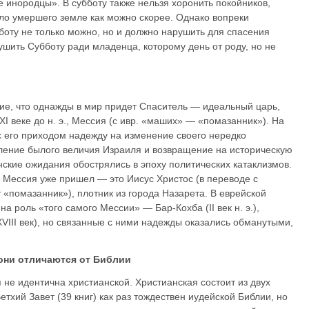
 инородцы». В субботу также нельзя хоронить покойников,
ло умершего земле как можно скорее. Однако вопреки
оту не только можно, но и должно нарушить для спасения
шить Субботу ради младенца, которому день от роду, но не
ие, что однажды в мир придет Спаситель — идеальный царь,
ХI веке до н. э., Мессия (с ивр. «маших» — «помазанник»). На
с его приходом надежду на изменение своего нередко
вление былого величия Израиля и возвращение на историческую
нские ожидания обострялись в эпоху политических катаклизмов.
то Мессия уже пришел — это Иисус Христос (в переводе с
 «помазан­ник»), плотник из города Назарета. В еврейской
на роль «того самого Мессии» — Бар-Кохба (II век н. э.),
XVIII век), но связанные с ними надежды оказались обманутыми,
 они отличаются от Библии
 не идентична христианской. Христиан­ская состоит из двух
етхий Завет (39 книг) как раз тождествен иудейской Библии, но