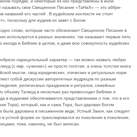
ином порядке, и некоторые из них представлены в иной
т называть свое Священное Писание «ТаНаХ» — это аббре­
в названий его частей . В иудейском контексте не стоит
», поскольку для иу­деев их завет с Богом
одно слово, которым часто обозначают Священное Писание в
рмин используется в разных значениях: так называют первые пять
о иногда и Библию в целом, и даже всю сово­купность иудейских
иобрело нарицательный характер — так можно назвать любую
лмуд (с ивр. «уче­ние») не просто толстая, а очень толстая книга
йской мысли, свод юридических, этических и ритуальных норм
ляют собой дискуссии авторитетных мудрецов по раз­ным
еделия, религиозных праздников и ритуалов, се­мей­ных
По объе­му Тал­муд в несколько раз превосходит Библию и
да в иуда­изме обеспечивается представлением о том, что в его
ная Тора), который, как и сама Тора, был дарован Богом
 была дарована в письменном виде; Уст­ный Закон, как сле­дует
о в устной форме он транслиро­вался из поколения в поколение,
ца­ми, пока, наконец, не был записан.