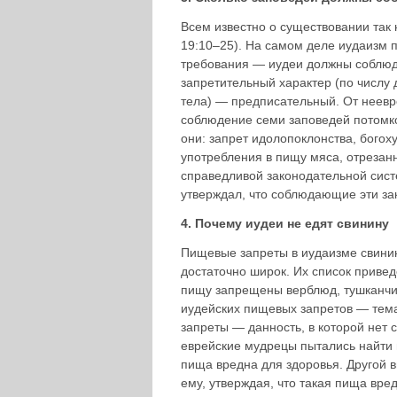
Всем известно о существовании так 
19:10–25). На самом деле иудаизм 
требования — иудеи должны соблюда
запретительный характер (по числу д
тела) — предписательный. От неевре
соблюдение семи заповедей потомков
они: запрет идолопоклон­ства, бого
употребления в пищу мяса, отрезанн
справедливой законодательной сист
утверждал, что соблюдающие эти за
4. Почему иудеи не едят свинину
Пищевые запреты в иудаизме свини
достаточно широк. Их список приведе
пищу запрещены верблюд, туш­канчи
иудейских пищевых запретов — тема
запреты — данность, в которой нет 
еврейские мудрецы пытались найти 
пища вредна для здо­ровья. Другой
ему, утверждая, что такая пища вре