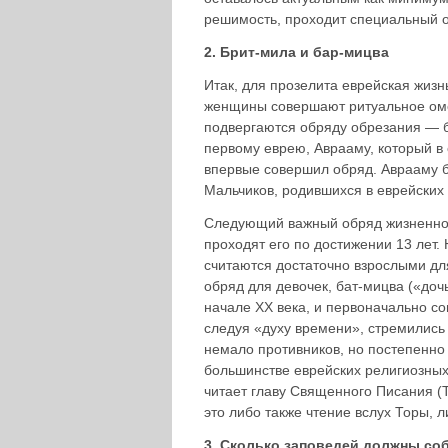
решимость, проходит специальный о
2. Брит-мила и бар-мицва
Итак, для прозелита еврейская жизнь
женщины совершают ритуальное омо
подвергаются обряду обрезания — б
первому еврею, Аврааму, который в
впервые совершил обряд. Аврааму б
Мальчиков, родившихся в еврейских
Следующий важный обряд жизненного
проходят его по достижении 13 лет. 
считаются достаточно взрослыми для
обряд для девочек, бат-мицва («доч
на­чале XX века, и первоначально с
следуя «духу времени», стремились
немало противников, но постепенно
большинстве еврейских религиозных
читает главу Священного Писания (
это либо также чтение вслух Торы, л
3. Сколько заповедей должны со