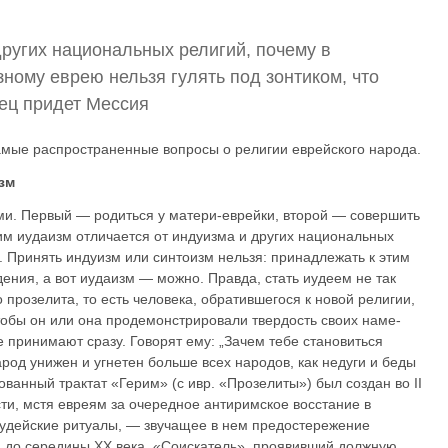
других национальных религий, почему в
ному еврею нельзя гулять под зонтиком, что
нец придет Мессия
амые распространенные вопросы о религии еврейского народа.
зм
и. Первый — родиться у матери-еврейки, второй — совершить
тим иудаизм отличает­ся от индуизма и других национальных
. Принять индуизм или синтоизм нельзя: при­надлежать к этим
ения, а вот иудаизм — можно. Правда, стать иудеем не так
прозелита, то есть человека, обратив­шегося к новой религии,
чтобы он или она продемонстрировали твердость своих наме­
 принимают сразу. Говорят ему: „Зачем тебе становиться
арод унижен и угнетен больше всех народов, как недуги и беды
­ванный трактат «Герим» (c ивр. «Прозелиты») был создан во II
сти, мстя евреям за очередное антиримское восстание в
иудейские ритуалы, — звучащее в нем предостережение
 до середины ХХ века. «Соискатель», проявивший должную