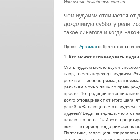
Источник:
jewishnews.com.ua
Чем иудаизм отличается от 
дождливую субботу религиоз
такое синагога и когда нако
Проект
Арзамас
собрал ответы на с
1. Кто может исповедовать иудаи
Стать иудеем можно двумя способам
гиюр, то есть переход в иудаизм. Э
рели­гий — зороастризма, синтоизма
религиям можно лишь по праву рожд
просто. По традиции потенциального 
долго отговаривают от этого шага, 
рений: «Желающего стать иудеем не
иудеем? Ведь ты видишь, что этот н
падают на него…“» И хотя процитиро
веке — в период, когда римские вла
Палестине, запрещали отправ­лять 
оставалось актуальным как минимум