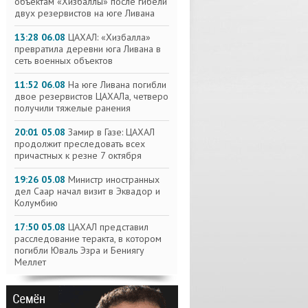
объектам «Хизбаллы» после гибели
двух резервистов на юге Ливана
13:28 06.08
ЦАХАЛ: «Хизбалла»
превратила деревни юга Ливана в
сеть военных объектов
11:52 06.08
На юге Ливана погибли
двое резервистов ЦАХАЛа, четверо
получили тяжелые ранения
20:01 05.08
Замир в Газе: ЦАХАЛ
продолжит преследовать всех
причастных к резне 7 октября
19:26 05.08
Министр иностранных
дел Саар начал визит в Эквадор и
Колумбию
17:50 05.08
ЦАХАЛ представил
расследование теракта, в котором
погибли Юваль Эзра и Бениягу
Меллет