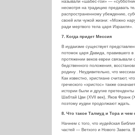
называли «шабес-гои» — «субботние
несмотря на традицию предавать те
распространенному убеждению, субб
своей или чужой жизни: «Можно нару
ради мертвого тела царя Израиля».
7. Когда придет Мессия
В иудаизме существует представлен
потомок царя Давида, правившего в 
протяжении веков евреи связывали 
бедственного положения, вос­стано
родину . Неудивительно, что мессиа
Как известно, христиане считают, ч
греческого «христос» также означает
истории были и другие претен­денты 
Шабтай Цви (XVII век), Яков Франк (
поэтому иудеи продолжают ждать.
8. Что такое Талмуд и Тора и чем
Начнем с того, что иудейская Библия
частей — Ветхого и Нового Завета. В