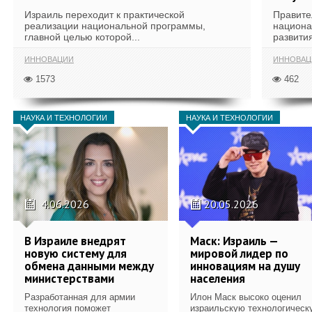
Израиль переходит к практической
Правите
реализации национальной программы,
национа
главной целью которой...
развития
ИННОВАЦИИ
ИННОВАЦ
1573
462
НАУКА И ТЕХНОЛОГИИ
НАУКА И ТЕХНОЛОГИИ
4.06.2026
20.05.2026
В Израиле внедрят
Маск: Израиль —
новую систему для
мировой лидер по
обмена данными между
инновациям на душу
министерствами
населения
Разработанная для армии
Илон Маск высоко оценил
технология поможет
израильскую технологическ