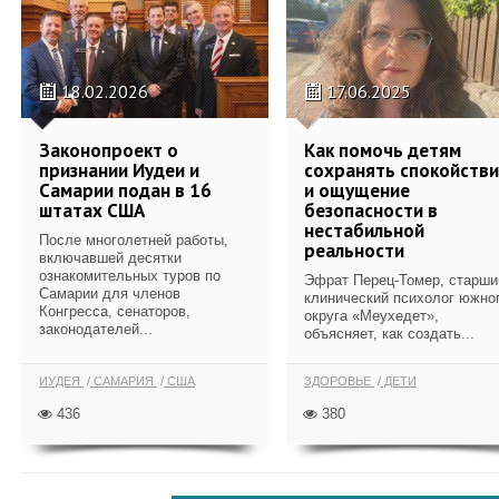
18.02.2026
17.06.2025
Законопроект о
Как помочь детям
признании Иудеи и
сохранять спокойств
Самарии подан в 16
и ощущение
штатах США
безопасности в
нестабильной
После многолетней работы,
реальности
включавшей десятки
ознакомительных туров по
Эфрат Перец-Томер, старши
Самарии для членов
клинический психолог южно
Конгресса, сенаторов,
округа «Меухедет»,
законодателей...
объясняет, как создать...
ИУДЕЯ
САМАРИЯ
США
ЗДОРОВЬЕ
ДЕТИ
436
380