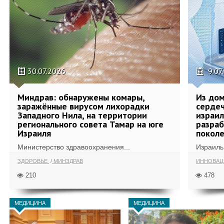
30.07.2026
9.07
Миндрав: обнаружены комары,
Из дом
заражённые вирусом лихорадки
сердеч
Западного Нила, на территории
израил
регионального совета Тамар на юге
разра
Израиля
поколе
Министерство здравоохранения...
Израиль 
ЗДОРОВЬЕ
МИНЗДРАВ
ИННОВА
210
478
МЕДИЦИНА
МЕДИЦИНА