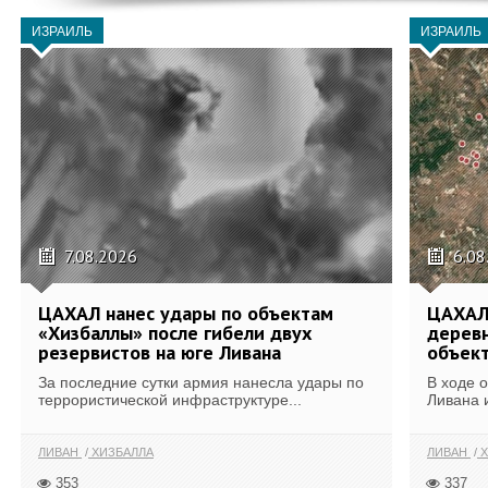
ИЗРАИЛЬ
ИЗРАИЛЬ
7.08.2026
6.08
ЦАХАЛ нанес удары по объектам
ЦАХАЛ:
«Хизбаллы» после гибели двух
деревн
резервистов на юге Ливана
объек
За последние сутки армия нанесла удары по
В ходе 
террористической инфраструктуре...
Ливана 
ЛИВАН
ХИЗБАЛЛА
ЛИВАН
Х
353
337