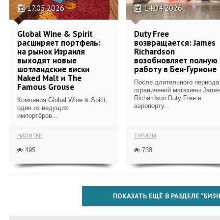
17.05.2026
14.04.2026
Global Wine & Spirit
Duty Free
расширяет портфель:
возвращается: James
на рынок Израиля
Richardson
выходят новые
возобновляет полную
шотландские виски
работу в Бен-Гурионе
Naked Malt и The
После длительного периода
Famous Grouse
ограничений магазины Jame
Richardson Duty Free в
Компания Global Wine & Spirit,
аэропорту...
один из ведущих
импортёров...
НАПИТКИ
ТУРИЗМ
495
738
ПОКАЗАТЬ ЕЩЁ В РАЗДЕЛЕ "БИЗН