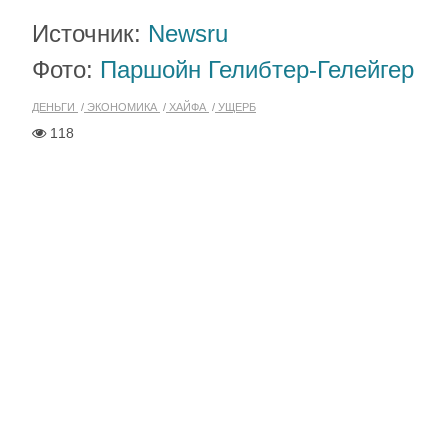
Источник:
Newsru
Фото:
Паршойн Гелибтер-Гелейгер
ДЕНЬГИ
ЭКОНОМИКА
ХАЙФА
УЩЕРБ
118