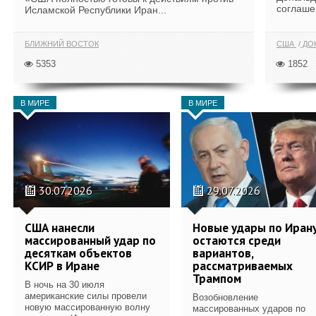
соглаше
Исламской Республики Иран...
БЛИЖНИЙ ВОСТОК
США
ДОН
5353
1852
В МИРЕ
В МИРЕ
30.07.2026
29.07.2026
США нанесли
Новые удары по Иран
массированный удар по
остаются среди
десяткам объектов
вариантов,
КСИР в Иране
рассматриваемых
Трампом
В ночь на 30 июля
американские силы провели
Возобновление
новую массированную волну
массированных ударов по