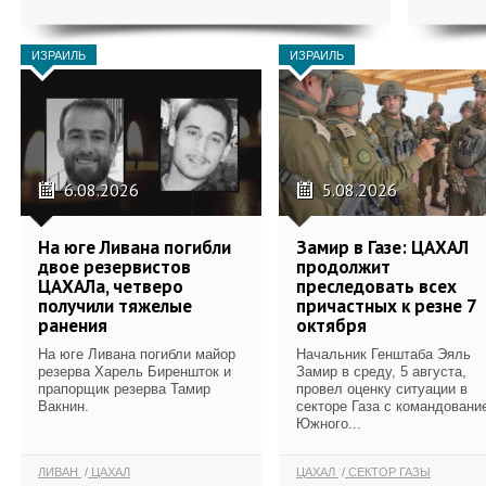
ИЗРАИЛЬ
ИЗРАИЛЬ
6.08.2026
5.08.2026
На юге Ливана погибли
Замир в Газе: ЦАХАЛ
двое резервистов
продолжит
ЦАХАЛа, четверо
преследовать всех
получили тяжелые
причастных к резне 7
ранения
октября
На юге Ливана погибли майор
Начальник Генштаба Эяль
резерва Харель Биреншток и
Замир в среду, 5 августа,
прапорщик резерва Тамир
провел оценку ситуации в
Вакнин.
секторе Газа с командовани
Южного...
ЛИВАН
ЦАХАЛ
ЦАХАЛ
СЕКТОР ГАЗЫ