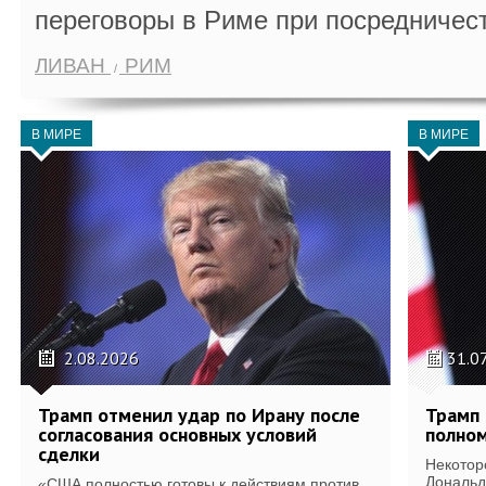
переговоры в Риме при посредничес
ЛИВАН
РИМ
В МИРЕ
В МИРЕ
2.08.2026
31.0
Трамп отменил удар по Ирану после
Трамп 
согласования основных условий
полном
сделки
Некотор
Дональд
«США полностью готовы к действиям против