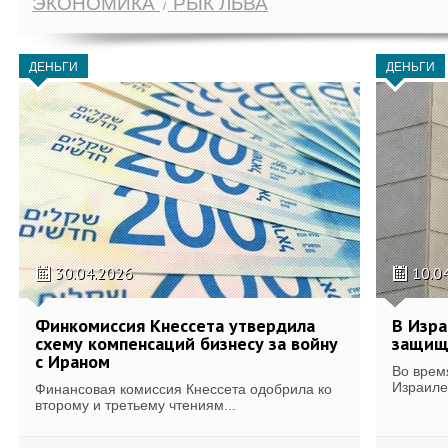
ЭКОНОМИКА
РЫК ЛЬВА
ДЕНЬГИ
ДЕНЬГИ
30.04.2026
10.0
Финкомиссия Кнессета утвердила
В Изра
схему компенсаций бизнесу за войну
защищ
с Ираном
Во врем
Израиле
Финансовая комиссия Кнессета одобрила ко
второму и третьему чтениям...