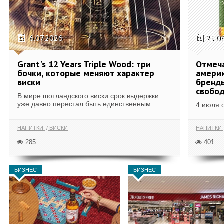
6.07.2026
25.0
Grant's 12 Years Triple Wood: три
Отмеч
бочки, которые меняют характер
америк
виски
бренды
свобо
В мире шотландского виски срок выдержки
уже давно перестал быть единственным...
4 июля 
НАПИТКИ
ВИСКИ
НАПИТКИ
285
401
БИЗНЕС
БИЗНЕС