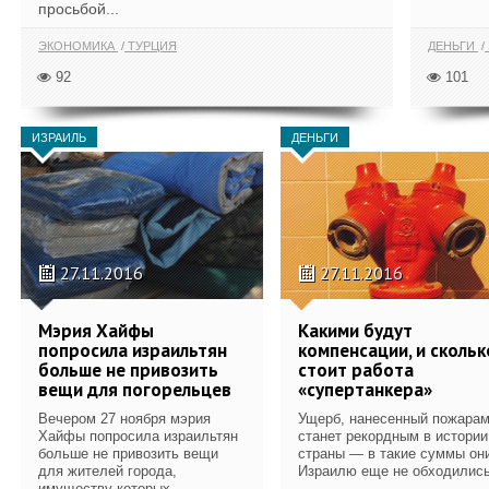
просьбой...
ЭКОНОМИКА
ТУРЦИЯ
ДЕНЬГИ
92
101
ИЗРАИЛЬ
ДЕНЬГИ
27.11.2016
27.11.2016
Мэрия Хайфы
Какими будут
попросила израильтян
компенсации, и скольк
больше не привозить
стоит работа
вещи для погорельцев
«супертанкера»
Вечером 27 ноября мэрия
Ущерб, нанесенный пожарам
Хайфы попросила израильтян
станет рекордным в истории
больше не привозить вещи
страны — в такие суммы он
для жителей города,
Израилю еще не обходились
имуществу которых...