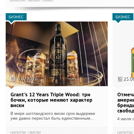
БИЗНЕС
БИЗНЕС
6.07.2026
25.0
Grant's 12 Years Triple Wood: три
Отмеч
бочки, которые меняют характер
америк
виски
бренды
свобо
В мире шотландского виски срок выдержки
уже давно перестал быть единственным...
4 июля 
НАПИТКИ
ВИСКИ
НАПИТКИ