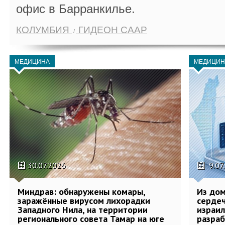
офис в Барранкилье.
КОЛУМБИЯ
ГИДЕОН СААР
МЕДИЦИНА
МЕДИЦИН
30.07.2026
9.07
Миндрав: обнаружены комары,
Из дом
заражённые вирусом лихорадки
сердеч
Западного Нила, на территории
израил
регионального совета Тамар на юге
разра