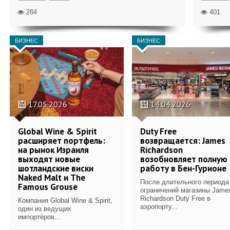
284
401
БИЗНЕС
БИЗНЕС
17.05.2026
14.04.2026
Global Wine & Spirit
Duty Free
расширяет портфель:
возвращается: James
на рынок Израиля
Richardson
выходят новые
возобновляет полную
шотландские виски
работу в Бен-Гурионе
Naked Malt и The
После длительного периода
Famous Grouse
ограничений магазины Jame
Richardson Duty Free в
Компания Global Wine & Spirit,
аэропорту...
один из ведущих
импортёров...