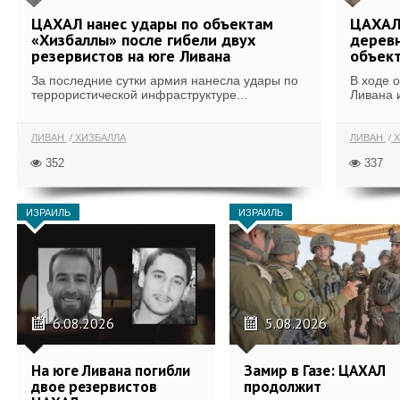
ЦАХАЛ нанес удары по объектам
ЦАХАЛ:
«Хизбаллы» после гибели двух
деревн
резервистов на юге Ливана
объек
За последние сутки армия нанесла удары по
В ходе 
террористической инфраструктуре...
Ливана 
ЛИВАН
ХИЗБАЛЛА
ЛИВАН
Х
352
337
ИЗРАИЛЬ
ИЗРАИЛЬ
6.08.2026
5.08.2026
На юге Ливана погибли
Замир в Газе: ЦАХАЛ
двое резервистов
продолжит