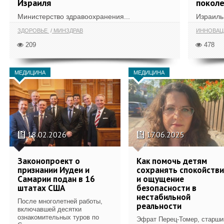
Израиля
поколе
Министерство здравоохранения...
Израиль 
ЗДОРОВЬЕ
МИНЗДРАВ
ИННОВА
209
478
МЕДИЦИНА
МЕДИЦИНА
18.02.2026
17.06.2025
Законопроект о
Как помочь детям
признании Иудеи и
сохранять спокойств
Самарии подан в 16
и ощущение
штатах США
безопасности в
нестабильной
После многолетней работы,
реальности
включавшей десятки
ознакомительных туров по
Эфрат Перец-Томер, старши