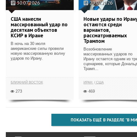
30.07.2026
29.07.2026
США нанесли
Новые удары по Иран
массированный удар по
остаются среди
десяткам объектов
вариантов,
КСИР в Иране
рассматриваемых
Трампом
В ночь на 30 июля
американские силы провели
Возобновление
новую массированную волну
массированных ударов по
ударов по Ирану.
Ирану остается одним из тр
сценариев, которые Дональ
Трамп...
БЛИЖНИЙ ВОСТОК
ИРАН
США
273
469
ПОКАЗАТЬ ЕЩЁ В РАЗДЕЛЕ "В МИ