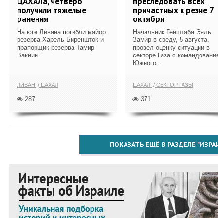
ЦАХАЛа, четверо
преследовать всех
получили тяжелые
причастных к резне 7
ранения
октября
На юге Ливана погибли майор
Начальник Генштаба Эяль
резерва Харель Биреншток и
Замир в среду, 5 августа,
прапорщик резерва Тамир
провел оценку ситуации в
Вакнин.
секторе Газа с командовани
Южного...
ЛИВАН
ЦАХАЛ
ЦАХАЛ
СЕКТОР ГАЗЫ
287
371
ПОКАЗАТЬ ЕЩЁ В РАЗДЕЛЕ "ИЗРА