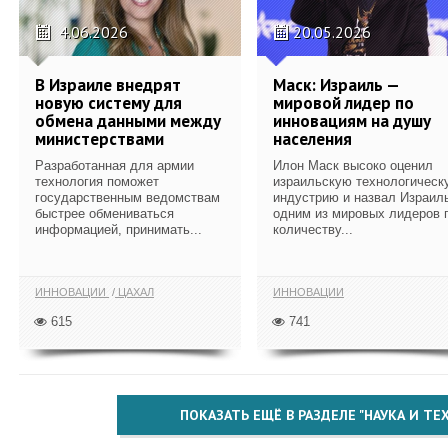
4.06.2026
20.05.2026
В Израиле внедрят
Маск: Израиль —
новую систему для
мировой лидер по
обмена данными между
инновациям на душу
министерствами
населения
Разработанная для армии
Илон Маск высоко оценил
технология поможет
израильскую технологическ
государственным ведомствам
индустрию и назвал Израил
быстрее обмениваться
одним из мировых лидеров 
информацией, принимать...
количеству...
ИННОВАЦИИ
ЦАХАЛ
ИННОВАЦИИ
615
741
ПОКАЗАТЬ ЕЩЁ В РАЗДЕЛЕ "НАУКА И Т