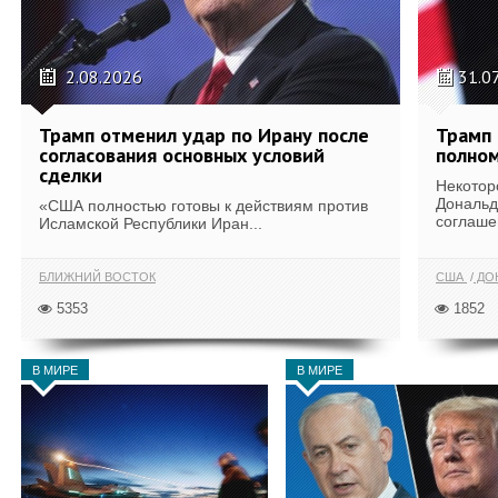
2.08.2026
31.0
Трамп отменил удар по Ирану после
Трамп 
согласования основных условий
полном
сделки
Некотор
Дональд
«США полностью готовы к действиям против
соглаше
Исламской Республики Иран...
БЛИЖНИЙ ВОСТОК
США
ДОН
5353
1852
В МИРЕ
В МИРЕ