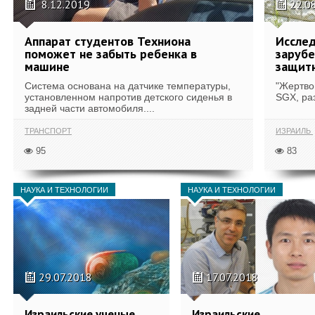
8.12.2019
22.0
Аппарат студентов Техниона
Исслед
поможет не забыть ребенка в
заруб
машине
защитн
Система основана на датчике температуры,
"Жертво
установленном напротив детского сиденья в
SGX, ра
задней части автомобиля....
ТРАНСПОРТ
ИЗРАИЛЬ
95
83
НАУКА И ТЕХНОЛОГИИ
НАУКА И ТЕХНОЛОГИИ
29.07.2018
17.07.2018
Израильские ученые
Израильские