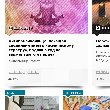
11.06.2019
8.01
Антипрививочница, лечащая
Переж
«подключением к космическому
дольше
серверу», подала в суд на
Новое и
высмеявшего ее врача
опублик
медицинс
Жительница Рамат...
ИЗРАИЛЬ
ЗДОРОВЬЕ
ИЗРАИЛЬ
126
95
МЕДИЦИНА
МЕДИЦИНА