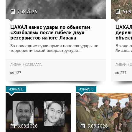
7.08.2026
6.08
ЦАХАЛ нанес удары по объектам
ЦАХАЛ:
«Хизбаллы» после гибели двух
деревн
резервистов на юге Ливана
объек
За последние сутки армия нанесла удары по
В ходе 
террористической инфраструктуре...
Ливана 
ЛИВАН
ХИЗБАЛЛА
ЛИВАН
Х
137
277
ИЗРАИЛЬ
ИЗРАИЛЬ
6.08.2026
5.08.2026