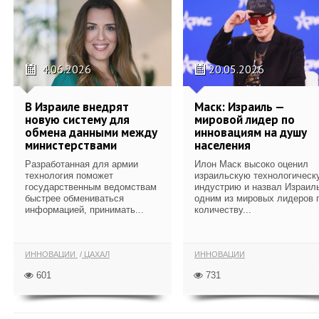
4.06.2026
20.05.2026
В Израиле внедрят
Маск: Израиль —
новую систему для
мировой лидер по
обмена данными между
инновациям на душу
министерствами
населения
Разработанная для армии
Илон Маск высоко оценил
технология поможет
израильскую технологическ
государственным ведомствам
индустрию и назвал Израил
быстрее обмениваться
одним из мировых лидеров 
информацией, принимать...
количеству...
ИННОВАЦИИ
ЦАХАЛ
ИННОВАЦИИ
601
731