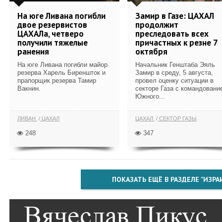
На юге Ливана погибли
Замир в Газе: ЦАХАЛ
двое резервистов
продолжит
ЦАХАЛа, четверо
преследовать всех
получили тяжелые
причастных к резне 7
ранения
октября
На юге Ливана погибли майор
Начальник Генштаба Эяль
резерва Харель Биреншток и
Замир в среду, 5 августа,
прапорщик резерва Тамир
провел оценку ситуации в
Вакнин.
секторе Газа с командовани
Южного...
ЛИВАН
ЦАХАЛ
ЦАХАЛ
СЕКТОР ГАЗЫ
248
347
ПОКАЗАТЬ ЕЩЁ В РАЗДЕЛЕ "ИЗРА