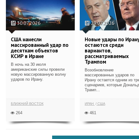
30.07.2026
29.07.2026
США нанесли
Новые удары по Иран
массированный удар по
остаются среди
десяткам объектов
вариантов,
КСИР в Иране
рассматриваемых
Трампом
В ночь на 30 июля
американские силы провели
Возобновление
новую массированную волну
массированных ударов по
ударов по Ирану.
Ирану остается одним из тр
сценариев, которые Дональ
Трамп...
БЛИЖНИЙ ВОСТОК
ИРАН
США
264
461