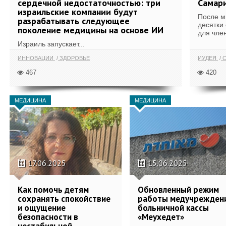
сердечной недостаточностью: три
Самари
израильские компании будут
После м
разрабатывать следующее
десятки
поколение медицины на основе ИИ
для член
Израиль запускает...
ИННОВАЦИИ
ЗДОРОВЬЕ
ИУДЕЯ
С
467
420
МЕДИЦИНА
МЕДИЦИНА
17.06.2025
15.06.2025
Как помочь детям
Обновленный режим
сохранять спокойствие
работы медучрежден
и ощущение
больничной кассы
безопасности в
«Меухедет»
нестабильной