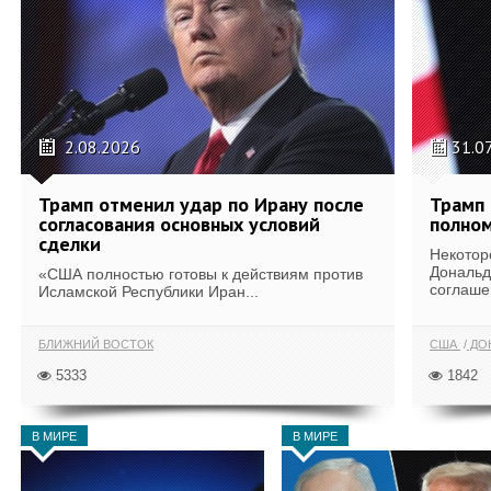
2.08.2026
31.0
Трамп отменил удар по Ирану после
Трамп 
согласования основных условий
полном
сделки
Некотор
Дональд
«США полностью готовы к действиям против
соглаше
Исламской Республики Иран...
БЛИЖНИЙ ВОСТОК
США
ДОН
5333
1842
В МИРЕ
В МИРЕ