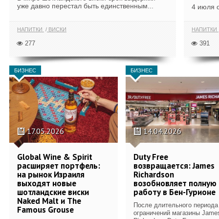
уже давно перестал быть единственным...
4 июля 
НАПИТКИ
ВИСКИ
НАПИТКИ
277
391
БИЗНЕС
БИЗНЕС
17.05.2026
14.04.2026
Global Wine & Spirit
Duty Free
расширяет портфель:
возвращается: James
на рынок Израиля
Richardson
выходят новые
возобновляет полную
шотландские виски
работу в Бен-Гурионе
Naked Malt и The
После длительного периода
Famous Grouse
ограничений магазины Jame