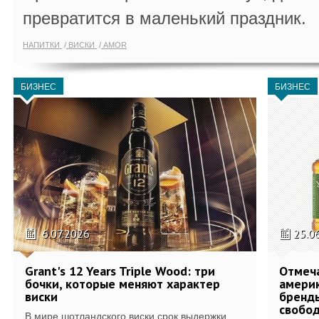
превратится в маленький праздник.
НАПИТКИ
ВИСКИ
AMOR
БИЗНЕС
БИЗНЕС
6.07.2026
25.0
Grant's 12 Years Triple Wood: три
Отмеч
бочки, которые меняют характер
америк
виски
бренды
свобо
В мире шотландского виски срок выдержки