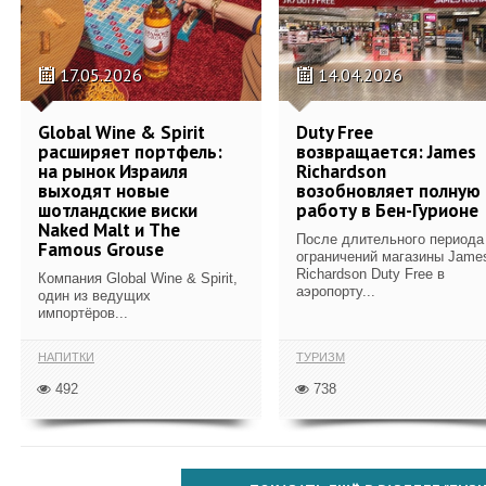
17.05.2026
14.04.2026
Global Wine & Spirit
Duty Free
расширяет портфель:
возвращается: James
на рынок Израиля
Richardson
выходят новые
возобновляет полную
шотландские виски
работу в Бен-Гурионе
Naked Malt и The
После длительного периода
Famous Grouse
ограничений магазины Jame
Richardson Duty Free в
Компания Global Wine & Spirit,
аэропорту...
один из ведущих
импортёров...
НАПИТКИ
ТУРИЗМ
492
738