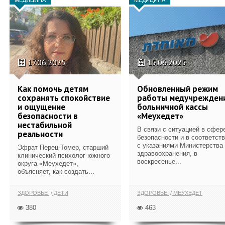
17.06.2025
15.06.2025
Как помочь детям
Обновленный режим
сохранять спокойствие
работы медучрежден
и ощущение
больничной кассы
безопасности в
«Меухедет»
нестабильной
В связи с ситуацией в сфер
реальности
безопасности и в соответст
с указаниями Министерства
Эфрат Перец-Томер, старший
здравоохранения, в
клинический психолог южного
воскресенье...
округа «Меухедет»,
объясняет, как создать...
ЗДОРОВЬЕ
ДЕТИ
ЗДОРОВЬЕ
МЕУХЕДЕТ
380
463