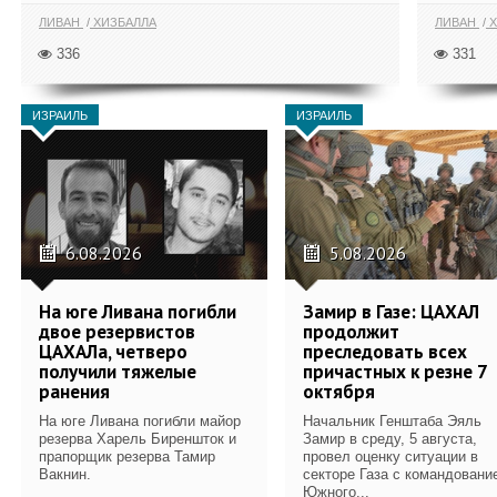
ЛИВАН
ХИЗБАЛЛА
ЛИВАН
Х
336
331
ИЗРАИЛЬ
ИЗРАИЛЬ
6.08.2026
5.08.2026
На юге Ливана погибли
Замир в Газе: ЦАХАЛ
двое резервистов
продолжит
ЦАХАЛа, четверо
преследовать всех
получили тяжелые
причастных к резне 7
ранения
октября
На юге Ливана погибли майор
Начальник Генштаба Эяль
резерва Харель Биреншток и
Замир в среду, 5 августа,
прапорщик резерва Тамир
провел оценку ситуации в
Вакнин.
секторе Газа с командовани
Южного...