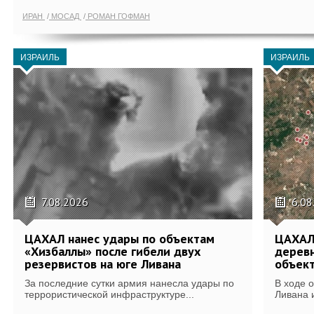
ИРАН
МОСАД
РОМАН ГОФМАН
ИЗРАИЛЬ
ИЗРАИЛЬ
7.08.2026
6.08
ЦАХАЛ нанес удары по объектам
ЦАХАЛ:
«Хизбаллы» после гибели двух
деревн
резервистов на юге Ливана
объек
За последние сутки армия нанесла удары по
В ходе 
террористической инфраструктуре...
Ливана 