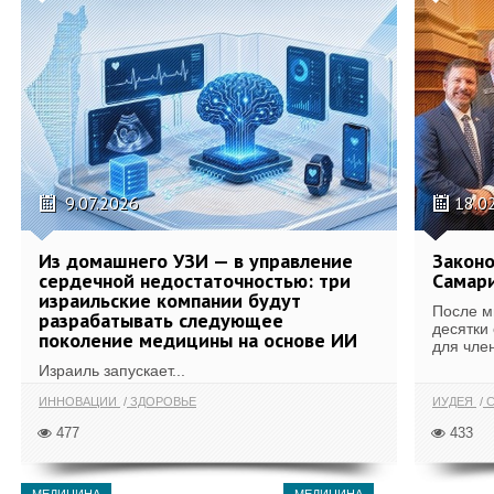
9.07.2026
18.0
Из домашнего УЗИ — в управление
Законо
сердечной недостаточностью: три
Самари
израильские компании будут
После м
разрабатывать следующее
десятки
поколение медицины на основе ИИ
для член
Израиль запускает...
ИННОВАЦИИ
ЗДОРОВЬЕ
ИУДЕЯ
С
477
433
МЕДИЦИНА
МЕДИЦИНА