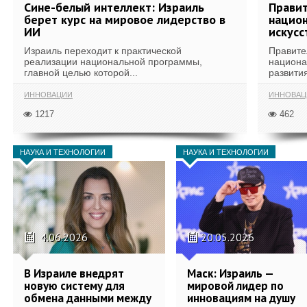
Сине-белый интеллект: Израиль
Правит
берет курс на мировое лидерство в
национ
ИИ
искусс
Израиль переходит к практической
Правите
реализации национальной программы,
национа
главной целью которой...
развития
ИННОВАЦИИ
ИННОВАЦ
1217
462
НАУКА И ТЕХНОЛОГИИ
НАУКА И ТЕХНОЛОГИИ
4.06.2026
20.05.2026
В Израиле внедрят
Маск: Израиль —
новую систему для
мировой лидер по
обмена данными между
инновациям на душу