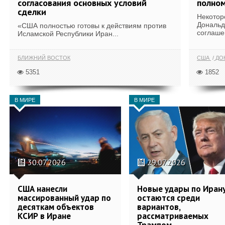
согласования основных условий
полном
сделки
Некотор
Дональд
«США полностью готовы к действиям против
соглаше
Исламской Республики Иран...
БЛИЖНИЙ ВОСТОК
США
ДОН
5351
1852
В МИРЕ
В МИРЕ
30.07.2026
29.07.2026
США нанесли
Новые удары по Иран
массированный удар по
остаются среди
десяткам объектов
вариантов,
КСИР в Иране
рассматриваемых
Трампом