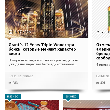
6.07.2026
25.0
Grant's 12 Years Triple Wood: три
Отмеч
бочки, которые меняют характер
америк
виски
бренды
свобо
В мире шотландского виски срок выдержки
уже давно перестал быть единственным...
4 июля 
НАПИТКИ
ВИСКИ
НАПИТКИ
283
401
БИЗНЕС
БИЗНЕС