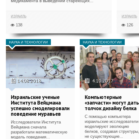
медикамента в выведении стареющих...
ИЗРАИЛЬ
ИЗРАИЛЬ
138
126
НАУКА И ТЕХНОЛОГИИ
НАУКА И ТЕХНОЛОГИИ
14.08.2018
4.10.2017
Израильские ученые
Компьютерные
Института Вейцмана
«запчасти» могут дать
успешно смоделировали
толчок дизайну белка
поведение муравьев
С помощью компьютера
израильские исследователи
Исследователи Института
моделируют эволюцию
Вейцмана сначала
белков, создавая структуры
разработали математическую
не существующие...
модель поведения...