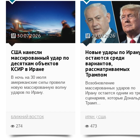
30.07.2026
29.07.2026
США нанесли
Новые удары по Иран
массированный удар по
остаются среди
десяткам объектов
вариантов,
КСИР в Иране
рассматриваемых
Трампом
В ночь на 30 июля
американские силы провели
Возобновление
новую массированную волну
массированных ударов по
ударов по Ирану.
Ирану остается одним из тр
сценариев, которые Дональ
Трамп...
БЛИЖНИЙ ВОСТОК
ИРАН
США
274
473