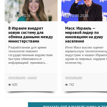
4.06.2026
20.05.2026
В Израиле внедрят
Маск: Израиль —
новую систему для
мировой лидер по
обмена данными между
инновациям на душу
министерствами
населения
Разработанная для армии
Илон Маск высоко оценил
технология поможет
израильскую технологическ
государственным ведомствам
индустрию и назвал Израил
быстрее обмениваться
одним из мировых лидеров 
информацией, принимать...
количеству...
ИННОВАЦИИ
ЦАХАЛ
ИННОВАЦИИ
620
742