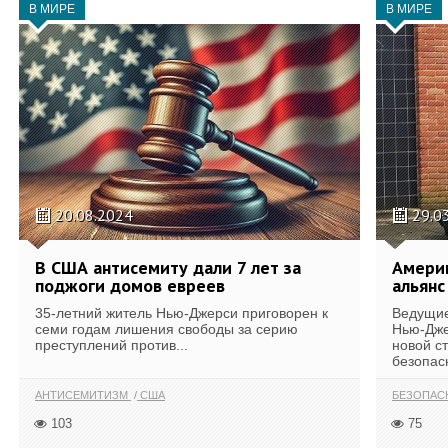
В МИРЕ
В МИРЕ
20.08.2024
29.0
В США антисемиту дали 7 лет за
Амери
поджоги домов евреев
альянс
35-летний житель Нью-Джерси приговорен к
Ведущие
семи годам лишения свободы за серию
Нью-Дже
преступлений против...
новой с
безопасн
АНТИСЕМИТИЗМ
США
БЕЗОПАС
103
75