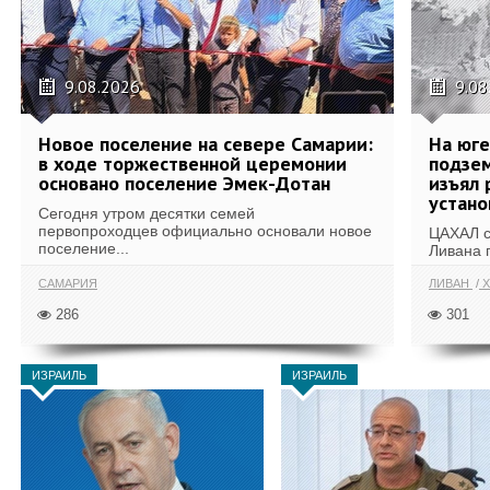
9.08.2026
9.08
Новое поселение на севере Самарии:
На юг
в ходе торжественной церемонии
подзе
основано поселение Эмек-Дотан
изъял 
устан
Сегодня утром десятки семей
первопроходцев официально основали новое
ЦАХАЛ с
поселение...
Ливана 
САМАРИЯ
ЛИВАН
Х
286
301
ИЗРАИЛЬ
ИЗРАИЛЬ