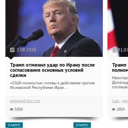
2.08.2026
31.0
Трамп отменил удар по Ирану после
Трамп 
согласования основных условий
полном
сделки
Некотор
Дональд
«США полностью готовы к действиям против
соглаше
Исламской Республики Иран...
БЛИЖНИЙ ВОСТОК
США
ДОН
5359
1854
В МИРЕ
В МИРЕ