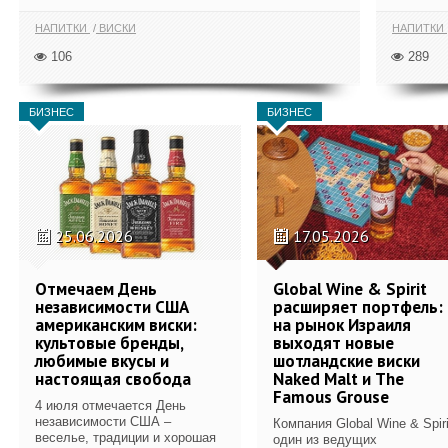
НАПИТКИ
ВИСКИ
НАПИТКИ
106
289
БИЗНЕС
БИЗНЕС
25.06.2026
17.05.2026
Отмечаем День
Global Wine & Spirit
независимости США
расширяет портфель:
американским виски:
на рынок Израиля
культовые бренды,
выходят новые
любимые вкусы и
шотландские виски
настоящая свобода
Naked Malt и The
Famous Grouse
4 июля отмечается День
независимости США –
Компания Global Wine & Spiri
веселье, традиции и хорошая
один из ведущих