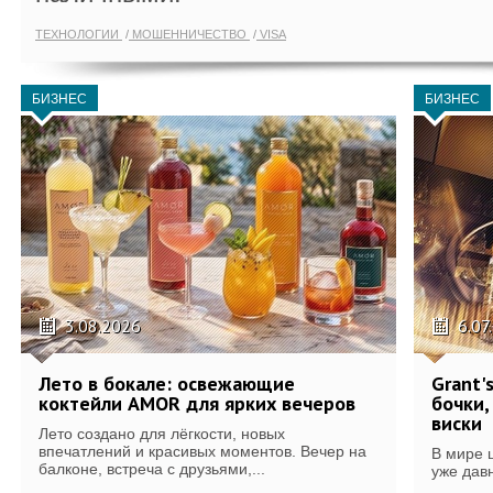
ТЕХНОЛОГИИ
МОШЕННИЧЕСТВО
VISA
БИЗНЕС
БИЗНЕС
3.08.2026
6.07
Лето в бокале: освежающие
Grant'
коктейли AMOR для ярких вечеров
бочки,
виски
Лето создано для лёгкости, новых
впечатлений и красивых моментов. Вечер на
В мире 
балконе, встреча с друзьями,...
уже дав