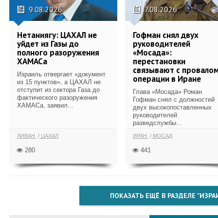
9.08.2026
7.08.2026
Нетаниягу: ЦАХАЛ не
Гофман снял двух
уйдет из Газы до
руководителей
полного разоружения
«Мосада»:
ХАМАСа
перестановки
связывают с провало
Израиль отвергает «документ
операции в Иране
из 15 пунктов», а ЦАХАЛ не
отступит из сектора Газа до
Глава «Мосада» Роман
фактического разоружения
Гофман снял с должностей
ХАМАСа, заявил...
двух высокопоставленных
руководителей
разведслужбы...
ЛИВАН
ЦАХАЛ
ИРАН
МОСАД
280
441
ПОКАЗАТЬ ЕЩЁ В РАЗДЕЛЕ "ИЗРА