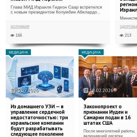
регион
Глава МИД Израиля Гидеон Саар встретился
Израи
с новым президентом Колумбии Абелардо...
Министе
КОЛУМБИЯ
ЗДОРОВЬ
166
213
МЕДИЦИНА
МЕДИЦИНА
9.07.2026
18.02.2026
Из домашнего УЗИ — в
Законопроект о
управление сердечной
признании Иудеи и
недостаточностью: три
Самарии подан в 16
израильские компании
штатах США
будут разрабатывать
После многолетней работы,
следующее поколение
включавшей десятки