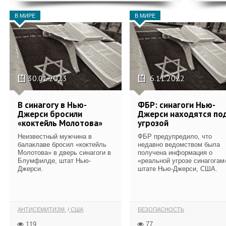
В МИРЕ
В МИРЕ
30.01.2023
6.11.2022
В синагогу в Нью-
ФБР: синагоги Нью-
Джерси бросили
Джерси находятся по
«коктейль Молотова»
угрозой
Неизвестный мужчина в
ФБР предупредило, что
балаклаве бросил «коктейль
недавно ведомством была
Молотова» в дверь синагоги в
получена информация о
Блумфилде, штат Нью-
«реальной угрозе синагогам
Джерси.
штате Нью-Джерси, США.
АНТИСЕМИТИЗМ
США
БЕЗОПАСНОСТЬ
119
77