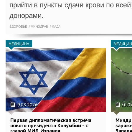
прийти в пункты сдачи крови по всей
донорами.
ЗДОРОВЬЕ
МИНЗДРАВ
МАДА
МЕДИЦИНА
МЕДИЦИН
9.08.2026
30.0
Первая дипломатическая встреча
Миндр
нового президента Колумбии - с
зараж
главой МИД Израиля
Западн