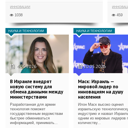
ИННОВАЦИИ
ИННОВАЦ
1038
459
НАУКА И ТЕХНОЛОГИИ
НАУКА И ТЕХНОЛОГИИ
4.06.2026
20.05.2026
В Израиле внедрят
Маск: Израиль —
новую систему для
мировой лидер по
обмена данными между
инновациям на душу
министерствами
населения
Разработанная для армии
Илон Маск высоко оценил
технология поможет
израильскую технологическ
государственным ведомствам
индустрию и назвал Израил
быстрее обмениваться
одним из мировых лидеров 
информацией, принимать...
количеству...