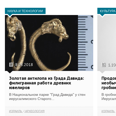
НАУКА И ТЕХНОЛОГИИ
КУЛЬТУРА
8.08.2018
1.10
Золотая антилопа из Града Давида:
Продов
филигранная работа древних
необыч
ювелиров
гробни
В Национальном парке "Град Давида" у стен
В гробн
иерусалимского Старого...
Иерусал
ИЗРАИЛЬ
АРХЕОЛОГИЯ
ИЗРАИЛЬ