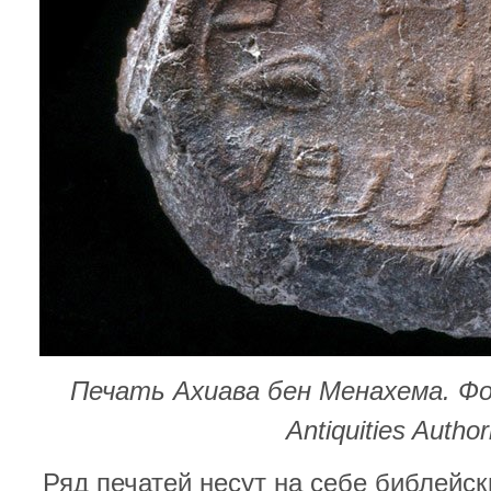
Печать Ахиава бен Менахема. Фото
Antiquities Authori
Ряд печатей несут на себе библейск