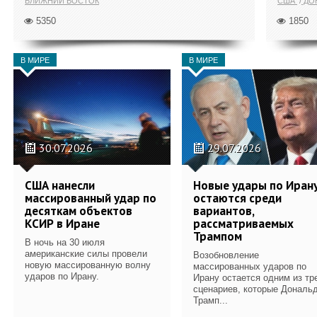
БЛИЖНИЙ ВОСТОК
США
ДОН
5350
1850
В МИРЕ
В МИРЕ
30.07.2026
29.07.2026
США нанесли
Новые удары по Иран
массированный удар по
остаются среди
десяткам объектов
вариантов,
КСИР в Иране
рассматриваемых
Трампом
В ночь на 30 июля
американские силы провели
Возобновление
новую массированную волну
массированных ударов по
ударов по Ирану.
Ирану остается одним из тр
сценариев, которые Дональ
Трамп...