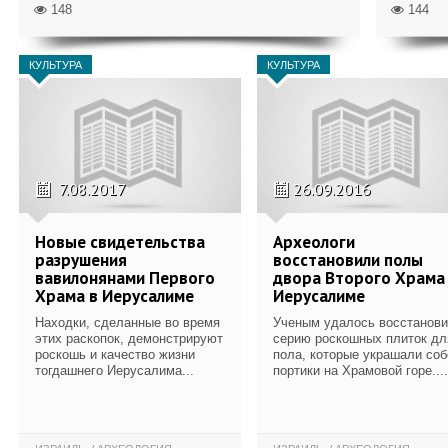
148
144
КУЛЬТУРА
КУЛЬТУРА
7.08.2017
26.09.2016
Новые свидетельства
Археологи
разрушения
восстановили полы
вавилонянами Первого
двора Второго Храма
Храма в Иерусалиме
Иерусалиме
Находки, сделанные во время
Ученым удалось восстанови
этих раскопок, демонстрируют
серию роскошных плиток дл
роскошь и качество жизни
пола, которые украшали соб
тогдашнего Иерусалима...
портики на Храмовой горе.​...