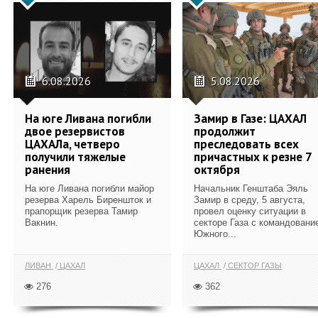
6.08.2026
5.08.2026
На юге Ливана погибли
Замир в Газе: ЦАХАЛ
двое резервистов
продолжит
ЦАХАЛа, четверо
преследовать всех
получили тяжелые
причастных к резне 7
ранения
октября
На юге Ливана погибли майор
Начальник Генштаба Эяль
резерва Харель Биреншток и
Замир в среду, 5 августа,
прапорщик резерва Тамир
провел оценку ситуации в
Вакнин.
секторе Газа с командовани
Южного...
ЛИВАН
ЦАХАЛ
ЦАХАЛ
СЕКТОР ГАЗЫ
276
362