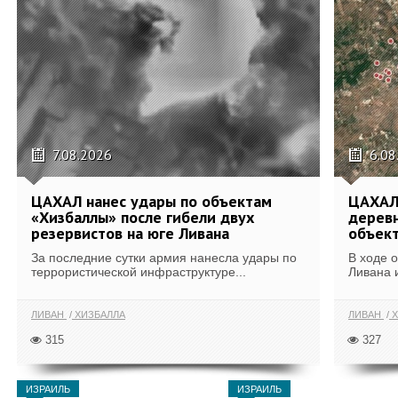
7.08.2026
6.08
ЦАХАЛ нанес удары по объектам
ЦАХАЛ:
«Хизбаллы» после гибели двух
деревн
резервистов на юге Ливана
объек
За последние сутки армия нанесла удары по
В ходе 
террористической инфраструктуре...
Ливана 
ЛИВАН
ХИЗБАЛЛА
ЛИВАН
Х
315
327
ИЗРАИЛЬ
ИЗРАИЛЬ