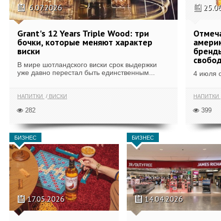
6.07.2026
25.0
Grant's 12 Years Triple Wood: три
Отмеч
бочки, которые меняют характер
америк
виски
бренды
свобо
В мире шотландского виски срок выдержки
уже давно перестал быть единственным...
4 июля 
НАПИТКИ
ВИСКИ
НАПИТКИ
282
399
БИЗНЕС
БИЗНЕС
17.05.2026
14.04.2026