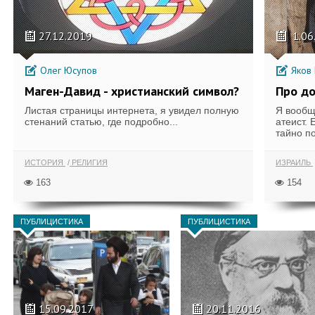
27.12.2019
1.06
Олег Юсупов
Яков 
Маген-Давид - христианский символ?
Про до
Листая страницы интернета, я увидел полную
Я вообщ
стенаний статью, где подробно...
атеист. 
тайно п
ИСТОРИЯ
РЕЛИГИЯ
ИЗРАИЛЬ
163
154
ПУБЛИЦИСТИКА
ПУБЛИЦИСТИКА
15.09.2017
20.11.2016