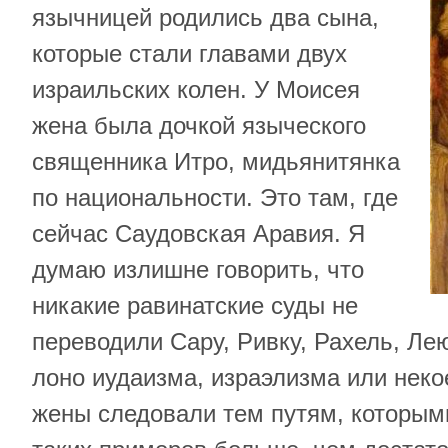
язычницей родились два сына,
которые стали главами двух
израильских колен. У Моисея
жена была дочкой языческого
священника Итро, мидьянитянка
по национальности. Это там, где
сейчас Саудовская Аравия. Я
думаю излишне говорить, что
никакие равинатские суды не
переводили Сару, Ривку, Рахель, Лею
лоно иудаизма, израэлизма или неко
жены следовали тем путям, которым