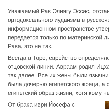
Уважаемый Рав Элиягу Эссас, отста
ортодоксального иудаизма в русско
информационном пространстве утвер
передается только по материнской л
Рава, это не так.
Всегда в Торе, еврейство определял
отцовской линии. Авраам родил Ицха
так далее. Все их жены были язычн
была дочерью египетского жреца, а 
египетский образ жизни, хотя кому на
От брака иври Йосефа с