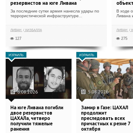
резервистов на юге Ливана
объек
За последние сутки армия нанесла удары по
В ходе 
террористической инфраструктуре...
Ливана 
ЛИВАН
ХИЗБАЛЛА
ЛИВАН
Х
127
275
ИЗРАИЛЬ
ИЗРАИЛЬ
6.08.2026
5.08.2026
На юге Ливана погибли
Замир в Газе: ЦАХАЛ
двое резервистов
продолжит
ЦАХАЛа, четверо
преследовать всех
получили тяжелые
причастных к резне 7
ранения
октября