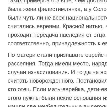
таких примеров больше, чем достато
была жена филистимлянка, а у Соло
были чуть ли не всех национальносте
считались евреями. Красной нитью,
проходит передача наследия от отца 
соответственно, принадлежность к е
По матери стали признавать еврейст
рассеяния. Тогда имели место, наря
случаи изнасилования. И тогда не яс
считать новорожденного. Постановил
кто отец. Если мать-еврейка, дети-е
этого нужны были некие основания и
нашли две неубедительные выдержки