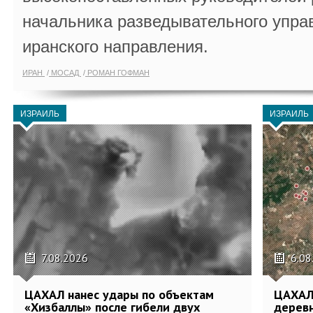
начальника разведывательного упра
иранского направления.
ИРАН
МОСАД
РОМАН ГОФМАН
ИЗРАИЛЬ
ИЗРАИЛЬ
7.08.2026
6.08
ЦАХАЛ нанес удары по объектам
ЦАХАЛ:
«Хизбаллы» после гибели двух
деревн