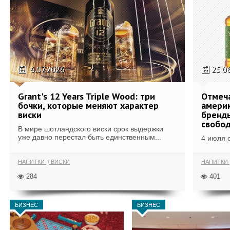
6.07.2026
25.0
Grant's 12 Years Triple Wood: три
Отмеч
бочки, которые меняют характер
америк
виски
бренды
свобо
В мире шотландского виски срок выдержки
уже давно перестал быть единственным...
4 июля 
НАПИТКИ
ВИСКИ
НАПИТКИ
284
401
БИЗНЕС
БИЗНЕС