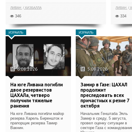
ЛИВАН
ХИЗБАЛЛА
ЛИВАН
Х
346
334
ИЗРАИЛЬ
ИЗРАИЛЬ
6.08.2026
5.08.2026
На юге Ливана погибли
Замир в Газе: ЦАХАЛ
двое резервистов
продолжит
ЦАХАЛа, четверо
преследовать всех
получили тяжелые
причастных к резне 7
ранения
октября
На юге Ливана погибли майор
Начальник Генштаба Эяль
резерва Харель Биреншток и
Замир в среду, 5 августа,
прапорщик резерва Тамир
провел оценку ситуации в
Вакнин.
секторе Газа с командовани