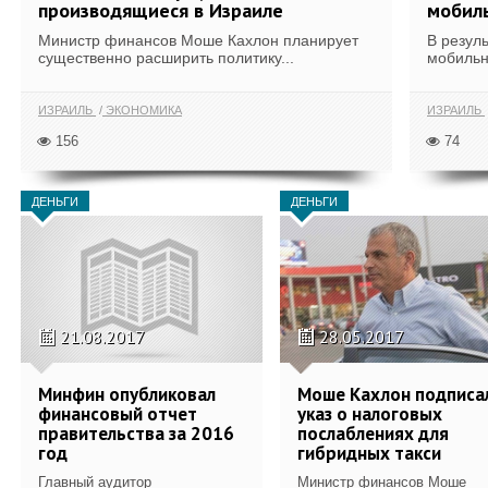
производящиеся в Израиле
мобил
Министр финансов Моше Кахлон планирует
В резул
существенно расширить политику...
мобильн
ИЗРАИЛЬ
ЭКОНОМИКА
ИЗРАИЛЬ
156
74
ДЕНЬГИ
ДЕНЬГИ
21.08.2017
28.05.2017
Минфин опубликовал
Моше Кахлон подписа
финансовый отчет
указ о налоговых
правительства за 2016
послаблениях для
год
гибридных такси
Главный аудитор
Министр финансов Моше