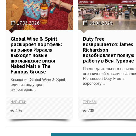
17.05.2026
14.04.2026
Global Wine & Spirit
Duty Free
расширяет портфель:
возвращается: James
на рынок Израиля
Richardson
выходят новые
возобновляет полную
шотландские виски
работу в Бен-Гурионе
Naked Malt и The
После длительного периода
Famous Grouse
ограничений магазины Jame
Richardson Duty Free в
Компания Global Wine & Spirit,
аэропорту...
один из ведущих
импортёров...
НАПИТКИ
ТУРИЗМ
495
738