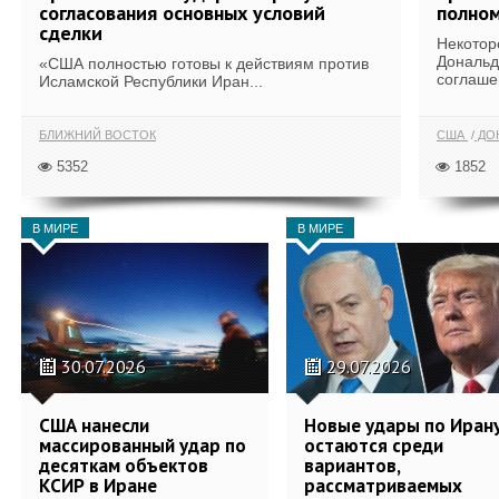
согласования основных условий
полном
сделки
Некотор
Дональд
«США полностью готовы к действиям против
соглаше
Исламской Республики Иран...
БЛИЖНИЙ ВОСТОК
США
ДОН
5352
1852
В МИРЕ
В МИРЕ
30.07.2026
29.07.2026
США нанесли
Новые удары по Иран
массированный удар по
остаются среди
десяткам объектов
вариантов,
КСИР в Иране
рассматриваемых