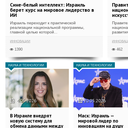
Сине-белый интеллект: Израиль
Правит
берет курс на мировое лидерство в
национ
ИИ
искусс
Израиль переходит к практической
Правите
реализации национальной программы,
национа
главной целью которой...
развития
ИННОВАЦИИ
ИННОВАЦ
1390
462
НАУКА И ТЕХНОЛОГИИ
НАУКА И ТЕХНОЛОГИИ
4.06.2026
20.05.2026
В Израиле внедрят
Маск: Израиль —
новую систему для
мировой лидер по
обмена данными между
инновациям на душу