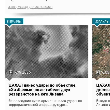
ИРАН
МОСАД
РОМАН ГОФМАН
ИЗРАИЛЬ
ИЗРАИЛЬ
7.08.2026
6.08
ЦАХАЛ нанес удары по объектам
ЦАХАЛ:
«Хизбаллы» после гибели двух
деревн
резервистов на юге Ливана
объек
За последние сутки армия нанесла удары по
В ходе 
террористической инфраструктуре...
Ливана 