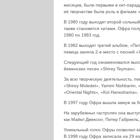
месяцев, были первыми в хит-парад
её творчестве была роль в фильме 
В 1980 году выходит второй сольны
также становятся хитами. Офра полу
1980 по 1983 год.
В 1982 выходит третий альбом, «Пи
певица заняла 2-е место с песней «
Следующий год ознаменовался выхо
йеменских песен «Shirey Teyman».
За всю творческую деятельность, п
«Shirey Moledet», Yamim Nishbarim, 
«Oriental Nights», «Kol Haneshama», 
В 1997 году Офра вышла замуж за 
На зарубежных гастролях она высту
как Майкл Джексон, Питер Габриель,
Уникальный голос Офры позволил ей
В 1998 году Офра записала на 29 я