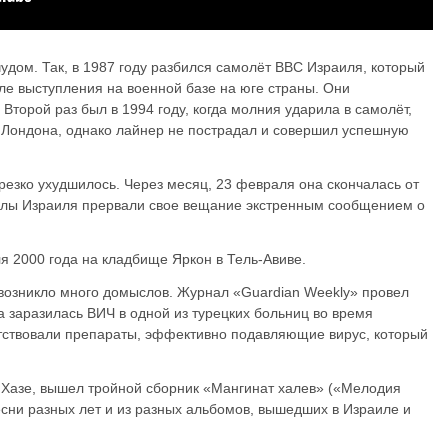
дом. Так, в 1987 году разбился самолёт ВВС Израиля, который
ле выступления на военной базе на юге страны. Они
Второй раз был в 1994 году, когда молния ударила в самолёт,
 Лондона, однако лайнер не пострадал и совершил успешную
резко ухудшилось. Через месяц, 23 февраля она скончалась от
алы Израиля прервали свое вещание экстренным сообщением о
 2000 года на кладбище Яркон в Тель-Авиве.
возникло много домыслов. Журнал «Guardian Weekly» провел
 заразилась ВИЧ в одной из турецких больниц во время
утствовали препараты, эффективно подавляющие вирус, который
 Хазе, вышел тройной сборник «Мангинат халев» («Мелодия
сни разных лет и из разных альбомов, вышедших в Израиле и