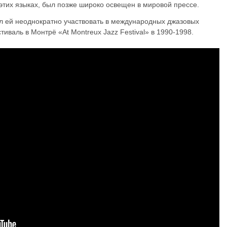
этих языках, был позже широко освещен в мировой прессе.
л ей неоднократно участвовать в международных джазовых
иваль в Монтрё «At Montreux Jazz Festival» в 1990-1998.