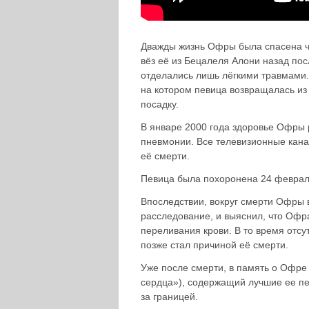
Дважды жизнь Офры была спасена чу
вёз её из Бецалеля Алони назад пос
отделались лишь лёгкими травмами. 
на котором певица возвращалась из
посадку.
В январе 2000 года здоровье Офры 
пневмонии. Все телевизионные кан
её смерти.
Певица была похоронена 24 февраля
Впоследствии, вокруг смерти Офры 
расследование, и выяснил, что Офра
переливания крови. В то время отс
позже стал причиной её смерти.
Уже после смерти, в память о Офре
сердца»), содержащий лучшие ее пе
за границей.