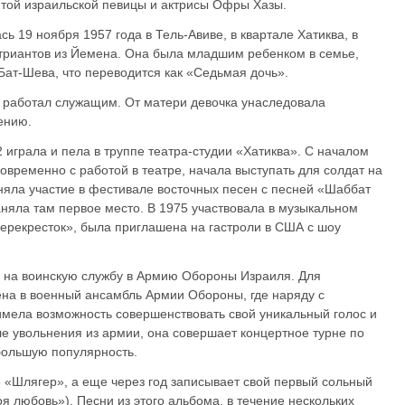
той израильской певицы и актрисы Офры Хазы.
сь 19 ноября 1957 года в Тель-Авиве, в квартале Хатиква, в
триантов из Йемена. Она была младшим ребенком в семье,
Бат-Шева, что переводится как «Седьмая дочь».
 работал служащим. От матери девочка унаследовала
ению.
12 играла и пела в труппе театра-студии «Хатиква». С началом
новременно с работой в театре, начала выступать для солдат на
няла участие в фестивале восточных песен с песней «Шаббат
аняла там первое место. В 1975 участвовала в музыкальном
ерекресток», была приглашена на гастроли в США с шоу
а на воинскую службу в Армию Обороны Израиля. Для
на в военный ансамбль Армии Обороны, где наряду с
имела возможность совершенствовать свой уникальный голос и
ле увольнения из армии, она совершает концертное турне по
большую популярность.
 «Шлягер», а еще через год записывает свой первый сольный
оя любовь»). Песни из этого альбома, в течение нескольких