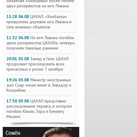
объектам «Хизбаллы» после гибели
двух резервистов на юге Ливана
13:28 06.08
ЦАХАЛ: «Хизбалла»
превратила деревни юга Ливана в
сеть военных объектов
11:52 06.08
На юге Ливана погибли
двое резервистов ЦАХАЛа, четверо
получили тяжелые ранения
20:01 05.08
Замир в Газе: ЦАХАЛ
продолжит преследовать всех
причастных к резне 7 октября
19:26 05.08
Министр иностранных
дел Саар начал визит в Эквадор и
Колумбию
17:50 05.08
ЦАХАЛ представил
расследование теракта, в котором
погибли Юваль Эзра и Бениягу
Меллет