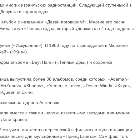
ах многих израильских радиостанций. Следующей ступенькой в
«Девушка из пригорода».
й альбом с названием «Давай поговорим!». Многие его песни
чила титул «Певица года», который удерживала 4 года подряд с
туим» («Искушения»). В 1983 году на Евровидении в Мюнхене
Хай» («Жив»).
дом альбома «Bayt Ham» («Теплый дом») и сборника
евица выпустила более 30 альбомов, среди которых: «Adamah»,
«HaZahav», «Shaday», «Yemenite Love», «Desert Wind», «Kirya»,
«Queen in Exile».
бизнесмена Дорона Ашкенази.
пала вместе с такими широко известными звездами поп-музыки
 Лени Кравец.
 озвучить множество персонажей в фильмах и мультипликации.
зыках песню для мультфильма «Принц Египта». Сам факт того,