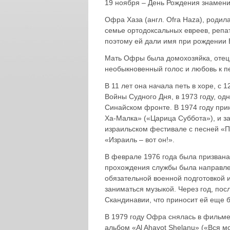
19 ноября – День Рождения знамени
Офра Хаза (англ. Ofra Haza), родила
семье ортодоксальных евреев, репа
поэтому ей дали имя при рождении 
Мать Офры была домохозяйка, отец
необыкновенный голос и любовь к п
В 11 лет она начала петь в хоре, с 
Войны Судного Дня, в 1973 году, од
Синайском фронте. В 1974 году при
Ха-Малка» («Царица Суббота»), и з
израильском фестивале с песней «П
«Израиль – вот он!».
В феврале 1976 года была призван
прохождения службы была направле
обязательной военной подготовкой 
заниматься музыкой. Через год, пос
Скандинавии, что приносит ей еще 
В 1979 году Офра снялась в фильме
альбом «Al Ahavot Shelanu» («Вся м