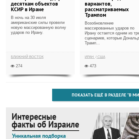
десяткам объектов
вариантов,
КСИР в Иране
рассматриваемых
Трампом
В ночь на 30 июля
американские силы провели
Возобновление
новую массированную волну
массированных ударов по
ударов по Ирану.
Ирану остается одним из тр
сценариев, которые Дональ
Трамп...
БЛИЖНИЙ ВОСТОК
ИРАН
США
274
473
ПОКАЗАТЬ ЕЩЁ В РАЗДЕЛЕ "В МИ