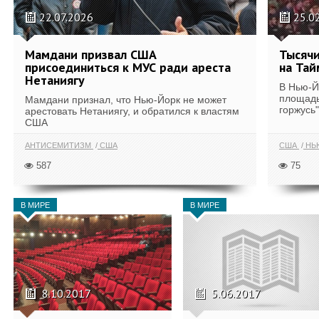
22.07.2026
25.0
Мамдани призвал США
Тысячи
присоединиться к МУС ради ареста
на Тай
Нетаниягу
В Нью-Й
площадь
Мамдани признал, что Нью-Йорк не может
горжусь"
арестовать Нетаниягу, и обратился к властям
США
АНТИСЕМИТИЗМ
США
США
НЬ
587
75
В МИРЕ
В МИРЕ
8.10.2017
5.06.2017