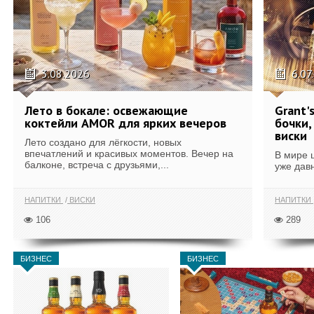
3.08.2026
6.07
Лето в бокале: освежающие
Grant'
коктейли AMOR для ярких вечеров
бочки,
виски
Лето создано для лёгкости, новых
впечатлений и красивых моментов. Вечер на
В мире 
балконе, встреча с друзьями,...
уже дав
НАПИТКИ
ВИСКИ
НАПИТКИ
106
289
БИЗНЕС
БИЗНЕС