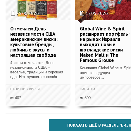
25.06.2026
17.05.2026
Отмечаем День
Global Wine & Spirit
независимости США
расширяет портфель:
американским виски:
на рынок Израиля
культовые бренды,
выходят новые
любимые вкусы и
шотландские виски
настоящая свобода
Naked Malt и The
Famous Grouse
4 июля отмечается День
независимости США –
Компания Global Wine & Spiri
веселье, традиции и хорошая
один из ведущих
еда. Нет лучшего способа...
импортёров...
НАПИТКИ
ВИСКИ
НАПИТКИ
407
500
ПОКАЗАТЬ ЕЩЁ В РАЗДЕЛЕ "БИЗН