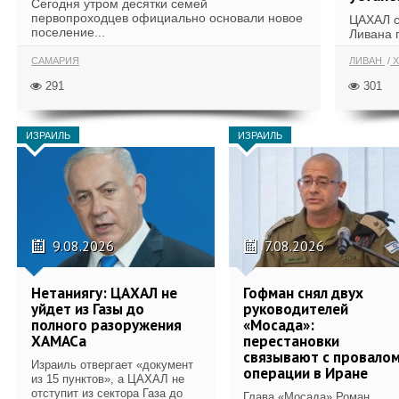
Сегодня утром десятки семей
первопроходцев официально основали новое
ЦАХАЛ с
поселение...
Ливана 
САМАРИЯ
ЛИВАН
Х
291
301
ИЗРАИЛЬ
ИЗРАИЛЬ
9.08.2026
7.08.2026
Нетаниягу: ЦАХАЛ не
Гофман снял двух
уйдет из Газы до
руководителей
полного разоружения
«Мосада»:
ХАМАСа
перестановки
связывают с провало
Израиль отвергает «документ
операции в Иране
из 15 пунктов», а ЦАХАЛ не
отступит из сектора Газа до
Глава «Мосада» Роман