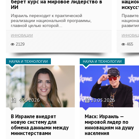
берет курс на мировое лидерство в
национ
ИИ
искусс
Израиль переходит к практической
Правите
реализации национальной программы,
национа
главной целью которой...
развития
ИННОВАЦИИ
ИННОВАЦ
2129
465
НАУКА И ТЕХНОЛОГИИ
НАУКА И ТЕХНОЛОГИИ
4.06.2026
20.05.2026
В Израиле внедрят
Маск: Израиль —
новую систему для
мировой лидер по
обмена данными между
инновациям на душу
министерствами
населения