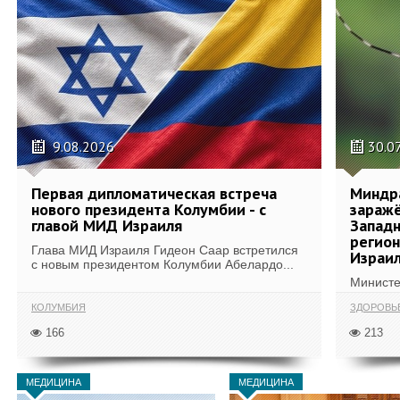
9.08.2026
30.0
Первая дипломатическая встреча
Миндр
нового президента Колумбии - с
зараж
главой МИД Израиля
Западн
регион
Глава МИД Израиля Гидеон Саар встретился
Израи
с новым президентом Колумбии Абелардо...
Министе
КОЛУМБИЯ
ЗДОРОВЬ
166
213
МЕДИЦИНА
МЕДИЦИНА