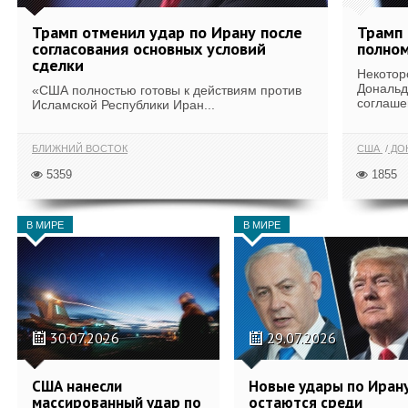
Трамп отменил удар по Ирану после
Трамп 
согласования основных условий
полном
сделки
Некотор
Дональд
«США полностью готовы к действиям против
соглаше
Исламской Республики Иран...
БЛИЖНИЙ ВОСТОК
США
ДОН
5359
1855
В МИРЕ
В МИРЕ
30.07.2026
29.07.2026
США нанесли
Новые удары по Иран
массированный удар по
остаются среди