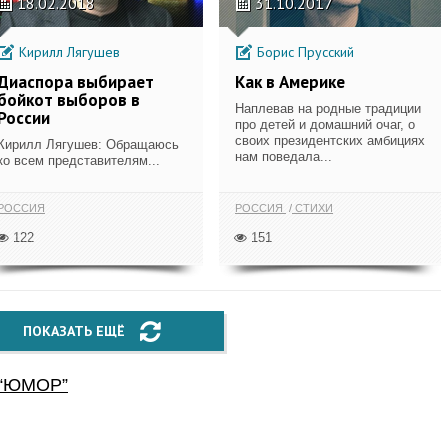
18.02.2018
31.10.2017
Кирилл Лягушев
Борис Прусский
Диаспора выбирает
Как в Америке
бойкот выборов в
Наплевав на родные традиции
России
про детей и домашний очаг, о
своих президентских амбициях
Кирилл Лягушев: Обращаюсь
нам поведала...
ко всем представителям...
РОССИЯ
РОССИЯ
СТИХИ
122
151
ПОКАЗАТЬ ЕЩЁ
“
ЮМОР
”