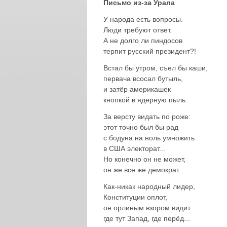
Письмо из-за Урала
У народа есть вопросы.
Люди требуют ответ.
А не долго ли пиндосов
терпит русский президент?!
Встал бы утром, съел бы каши,
первача всосал бутыль,
и затёр америкашек
кнопкой в ядерную пыль.
За версту видать по роже:
этот точно был бы рад
с бодуна на ноль умножить
в США электорат...
Но конечно он не может,
он же все же демократ.
Как-никак народный лидер,
Конституции оплот,
он орлиным взором видит
где тут Запад, где перёд...