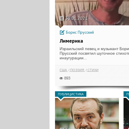
30.01.2021
Борис Прусский
Лимерика
Израильский певец и музыкант Бори
Прусский посвятил шуточное стихо
инаугурации...
США
ПОЭЗИЯ
СТИХИ
893
ПУБЛИЦИСТИКА
П