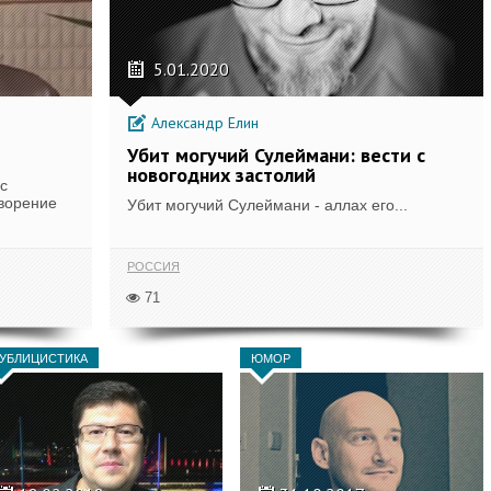
5.01.2020
Александр Елин
Убит могучий Сулеймани: вести с
новогодних застолий
с
творение
Убит могучий Сулеймани - аллах его...
РОССИЯ
71
УБЛИЦИСТИКА
ЮМОР