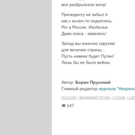
все разбрызгали мочу!
Президенту не забыл я
как с колен-то поднялись.
Рог в России. Изобилья.
Даже кокса - завались!
Запад мы конечно скрутим
для величия страны...
Пусть навеки будет Путин!
Лишь бы не было войны.
Автор:
Борис Прусский
Главный редактор
журнала "Нихрено
РОССИЯ
ВЛАДИМИР ПУТИН
СТИХИ
САТ
147