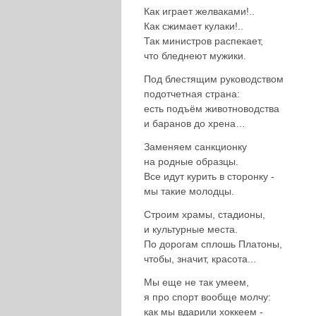
Как играет желваками!..
Как сжимает кулаки!..
Так министров распекает,
что бледнеют мужики.
Под блестящим руководством
подотчетная страна:
есть подъём животноводства
и баранов до хрена…
Заменяем санкционку
на родные образцы.
Все идут курить в сторонку -
мы такие молодцы.
Строим храмы, стадионы,
и культурные места.
По дорогам сплошь Платоны,
чтобы, значит, красота...
Мы еще не так умеем,
я про спорт вообще молчу:
как мы вдарили хоккеем -