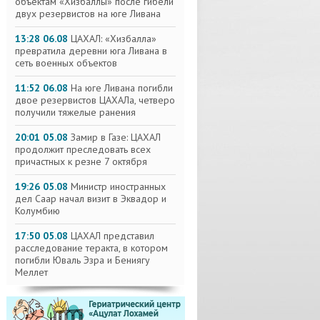
объектам «Хизбаллы» после гибели
двух резервистов на юге Ливана
13:28 06.08
ЦАХАЛ: «Хизбалла»
превратила деревни юга Ливана в
сеть военных объектов
11:52 06.08
На юге Ливана погибли
двое резервистов ЦАХАЛа, четверо
получили тяжелые ранения
20:01 05.08
Замир в Газе: ЦАХАЛ
продолжит преследовать всех
причастных к резне 7 октября
19:26 05.08
Министр иностранных
дел Саар начал визит в Эквадор и
Колумбию
17:50 05.08
ЦАХАЛ представил
расследование теракта, в котором
погибли Юваль Эзра и Бениягу
Меллет