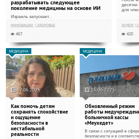
разрабатывать следующее
десятки
поколение медицины на основе ИИ
для член
Израиль запускает...
ИННОВАЦИИ
ЗДОРОВЬЕ
ИУДЕЯ
С
467
420
МЕДИЦИНА
МЕДИЦИНА
17.06.2025
15.06.2025
Как помочь детям
Обновленный режим
сохранять спокойствие
работы медучрежден
и ощущение
больничной кассы
безопасности в
«Меухедет»
нестабильной
В связи с ситуацией в сфер
реальности
безопасности и в соответст