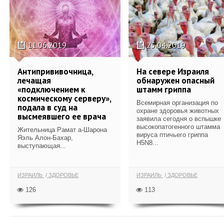
11.06.2019
25.04.2019
Антипрививочница,
На севере Израиля
лечащая
обнаружен опасный
«подключением к
штамм гриппа
космическому серверу»,
Всемирная организация по
подала в суд на
охране здоровья животных
высмеявшего ее врача
заявила сегодня о вспышке
высокопатогенного штамма
Жительница Рамат а-Шарона
вируса птичьего гриппа
Яэль Алон-Бахар,
H5N8...
выступающая...
ИЗРАИЛЬ
ЗДОРОВЬЕ
ИЗРАИЛЬ
ЗДОРОВЬЕ
126
113