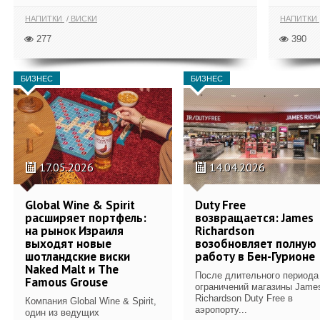
НАПИТКИ
ВИСКИ
НАПИТКИ
277
390
БИЗНЕС
БИЗНЕС
17.05.2026
14.04.2026
Global Wine & Spirit
Duty Free
расширяет портфель:
возвращается: James
на рынок Израиля
Richardson
выходят новые
возобновляет полную
шотландские виски
работу в Бен-Гурионе
Naked Malt и The
После длительного периода
Famous Grouse
ограничений магазины Jame
Richardson Duty Free в
Компания Global Wine & Spirit,
аэропорту...
один из ведущих