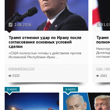
2.08.2026
31.0
Трамп отменил удар по Ирану после
Трамп 
согласования основных условий
полном
сделки
Некотор
Дональд
«США полностью готовы к действиям против
соглаше
Исламской Республики Иран...
БЛИЖНИЙ ВОСТОК
США
ДОН
5333
1841
В МИРЕ
В МИРЕ