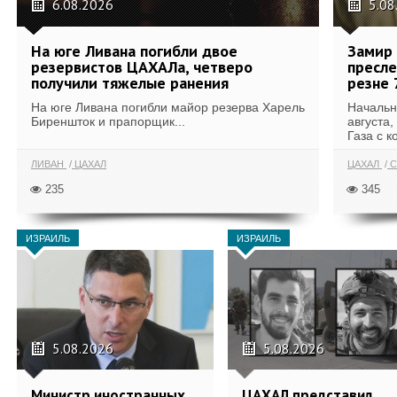
6.08.2026
5.08
На юге Ливана погибли двое
Замир 
резервистов ЦАХАЛа, четверо
пресле
получили тяжелые ранения
резне 
На юге Ливана погибли майор резерва Харель
Начальн
Биреншток и прапорщик...
августа,
Газа с к
ЛИВАН
ЦАХАЛ
ЦАХАЛ
С
235
345
ИЗРАИЛЬ
ИЗРАИЛЬ
5.08.2026
5.08.2026
Министр иностранных
ЦАХАЛ представил