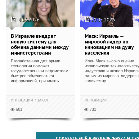
4.06.2026
20.05.2026
В Израиле внедрят
Маск: Израиль —
новую систему для
мировой лидер по
обмена данными между
инновациям на душу
министерствами
населения
Разработанная для армии
Илон Маск высоко оценил
технология поможет
израильскую технологическ
государственным ведомствам
индустрию и назвал Израил
быстрее обмениваться
одним из мировых лидеров 
информацией, принимать...
количеству...
ИННОВАЦИИ
ЦАХАЛ
ИННОВАЦИИ
601
731
ПОКАЗАТЬ ЕЩЁ В РАЗДЕЛЕ "НАУКА И Т