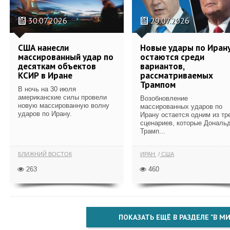
30.07.2026
29.07.2026
США нанесли
Новые удары по Иран
массированный удар по
остаются среди
десяткам объектов
вариантов,
КСИР в Иране
рассматриваемых
Трампом
В ночь на 30 июля
американские силы провели
Возобновление
новую массированную волну
массированных ударов по
ударов по Ирану.
Ирану остается одним из тр
сценариев, которые Дональ
Трамп...
БЛИЖНИЙ ВОСТОК
ИРАН
США
263
460
ПОКАЗАТЬ ЕЩЁ В РАЗДЕЛЕ "В МИ