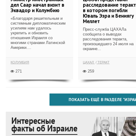
дел Саар начал визит в
расследование теракт
Эквадор и Колумбию
в котором погибли
Юваль Эзра и Бениягу
«Благодаря решительным и
Меллет
системным дипломатическим
усилиям нам удалось
Пресс-служба ЦАХАЛа
укрепить и обновить
сообщила о выводах
отношения Израиля со
расследования теракта,
многими странами Латинской
произошедшего 24 июля на
Америки....
окраине...
КОЛУМБИЯ
ЦАХАЛ
ТЕРАКТ
271
259
ПОКАЗАТЬ ЕЩЁ В РАЗДЕЛЕ "ИЗРА