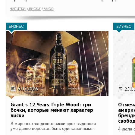
НАПИТКИ
ВИСКИ
AMOR
БИЗНЕС
БИЗНЕС
6.07.2026
25.0
Grant's 12 Years Triple Wood: три
Отмеч
бочки, которые меняют характер
америк
виски
бренды
свобо
В мире шотландского виски срок выдержки
уже давно перестал быть единственным...
4 июля 