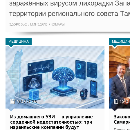
заражённых вирусом лихорадки Запа
территории регионального совета Та
ЗДОРОВЬЕ
МИНЗДРАВ
КОМАРЫ
МЕДИЦИНА
МЕДИЦИН
9.07.2026
18.0
Из домашнего УЗИ — в управление
Законо
сердечной недостаточностью: три
Самари
израильские компании будут
После м