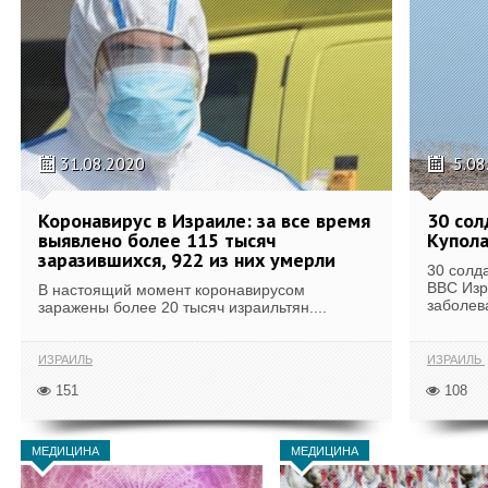
31.08.2020
5.08
Коронавирус в Израиле: за все время
30 сол
выявлено более 115 тысяч
Купол
заразившихся, 922 из них умерли
30 солд
ВВС Изр
В настоящий момент коронавирусом
заболев
заражены более 20 тысяч израильтян....
ИЗРАИЛЬ
ИЗРАИЛЬ
151
108
МЕДИЦИНА
МЕДИЦИНА