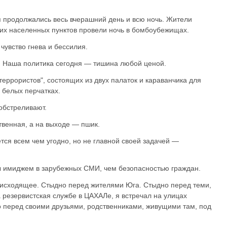
 продолжались весь вчерашний день и всю ночь. Жители
гих населенных пунктов провели ночь в бомбоубежищах.
увство гнева и бессилия.
. Наша политика сегодня — тишина любой ценой.
террористов", состоящих из двух палаток и караванчика для
 белых перчатках.
обстреливают.
твенная, а на выходе — пшик.
ся всем чем угодно, но не главной своей задачей —
 имиджем в зарубежных СМИ, чем безопасностью граждан.
оисходящее. Стыдно перед жителями Юга. Стыдно перед теми,
 резервистская службе в ЦАХАЛе, я встречал на улицах
 перед своими друзьями, родственниками, живущими там, под