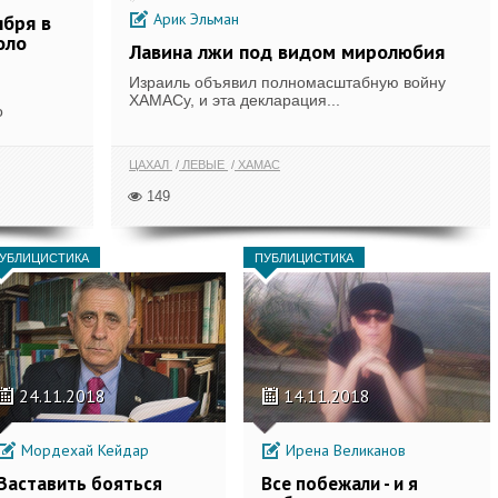
Арик Эльман
ября в
оло
Лавина лжи под видом миролюбия
Израиль объявил полномасштабную войну
ХАМАСу, и эта декларация...
о
ЦАХАЛ
ЛЕВЫЕ
ХАМАС
149
УБЛИЦИСТИКА
ПУБЛИЦИСТИКА
24.11.2018
14.11.2018
Мордехай Кейдар
Ирена Великанов
Заставить бояться
Все побежали - и я