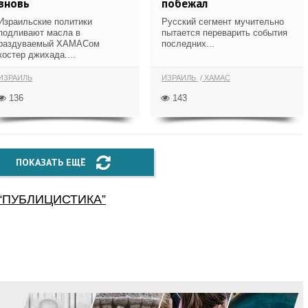
вновь
побежал
Израильские политики
Русский сегмент мучительно
подливают масла в
пытается переварить события
раздуваемый ХАМАСом
последних...
костер джихада....
ИЗРАИЛЬ
ИЗРАИЛЬ
ХАМАС
136
143
ПОКАЗАТЬ ЕЩЁ
“
ПУБЛИЦИСТИКА
”