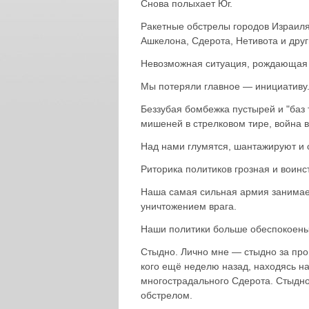
Снова полыхает Юг.
Ракетные обстрелы городов Израиля
Ашкелона, Сдерота, Нетивота и дру
Невозможная ситуация, рождающая ч
Мы потеряли главное — инициативу
Беззубая бомбежка пустырей и "баз 
мишеней в стрелковом тире, война в
Над нами глумятся, шантажируют и 
Риторика политиков грозная и воинс
Наша самая сильная армия занимает
уничтожением врага.
Наши политики больше обеспокоены
Стыдно. Лично мне — стыдно за пр
кого ещё неделю назад, находясь на
многострадального Сдерота. Стыдно
обстрелом.