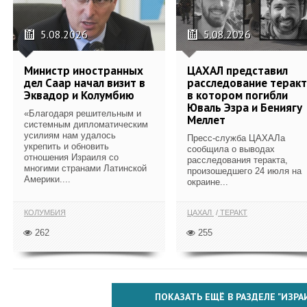
5.08.2026
5.08.2026
Министр иностранных
ЦАХАЛ представил
дел Саар начал визит в
расследование теракт
Эквадор и Колумбию
в котором погибли
Юваль Эзра и Бениягу
«Благодаря решительным и
Меллет
системным дипломатическим
усилиям нам удалось
Пресс-служба ЦАХАЛа
укрепить и обновить
сообщила о выводах
отношения Израиля со
расследования теракта,
многими странами Латинской
произошедшего 24 июля на
Америки....
окраине...
КОЛУМБИЯ
ЦАХАЛ
ТЕРАКТ
262
255
ПОКАЗАТЬ ЕЩЁ В РАЗДЕЛЕ "ИЗРА