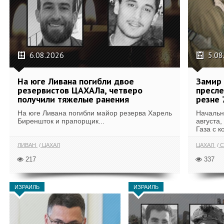
6.08.2026
5.08
На юге Ливана погибли двое
Замир 
резервистов ЦАХАЛа, четверо
пресле
получили тяжелые ранения
резне 
На юге Ливана погибли майор резерва Харель
Начальн
Биреншток и прапорщик...
августа,
Газа с к
ЛИВАН
ЦАХАЛ
ЦАХАЛ
С
217
337
ИЗРАИЛЬ
ИЗРАИЛЬ