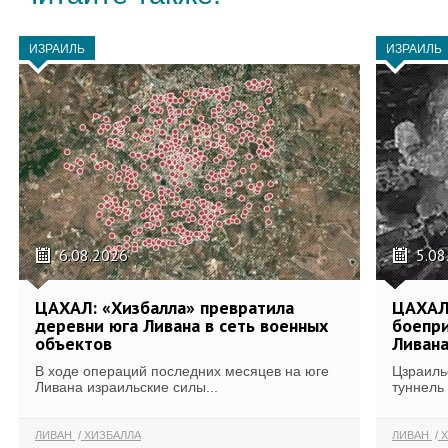
ИЗРАИЛЬ
ИЗРАИЛЬ
6.08.2026
5.08
ЦАХАЛ: «Хизбалла» превратила
ЦАХАЛ 
деревни юга Ливана в сеть военных
боепри
объектов
Ливан
В ходе операций последних месяцев на юге
Цзраиль
Ливана израильские силы...
туннель
ЛИВАН
ХИЗБАЛЛА
ЛИВАН
Х