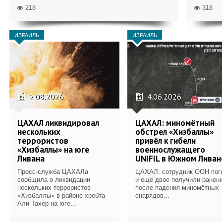
218
318
ИЗРАИЛЬ
ИЗРАИЛЬ
2.08.2026
4.06.2026
ЦАХАЛ ликвидировал
ЦАХАЛ: миномётный
нескольких
обстрел «Хизбаллы»
террористов
привёл к гибели
«Хизбаллы» на юге
военнослужащего
Ливана
UNIFIL в Южном Ливан
Пресс-служба ЦАХАЛа
ЦАХАЛ: сотрудник ООН пог
сообщила о ликвидации
и ещё двое получили ранен
нескольких террористов
после падения миномётных
«Хизбаллы» в районе хребта
снарядов...
Али-Тахер на юге...