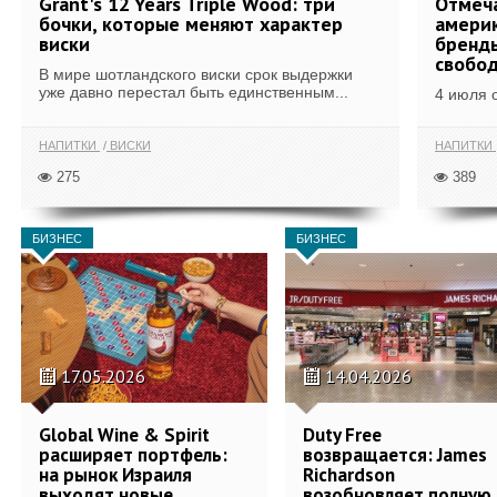
Grant's 12 Years Triple Wood: три
Отмеч
бочки, которые меняют характер
америк
виски
бренды
свобо
В мире шотландского виски срок выдержки
уже давно перестал быть единственным...
4 июля 
НАПИТКИ
ВИСКИ
НАПИТКИ
275
389
БИЗНЕС
БИЗНЕС
17.05.2026
14.04.2026
Global Wine & Spirit
Duty Free
расширяет портфель:
возвращается: James
на рынок Израиля
Richardson
выходят новые
возобновляет полную