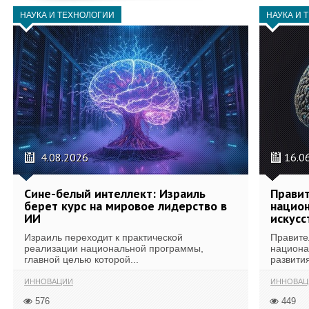
НАУКА И ТЕХНОЛОГИИ
НАУКА И 
4.08.2026
16.0
Сине-белый интеллект: Израиль
Правит
берет курс на мировое лидерство в
национ
ИИ
искусс
Израиль переходит к практической
Правите
реализации национальной программы,
национа
главной целью которой...
развития
ИННОВАЦИИ
ИННОВАЦ
576
449