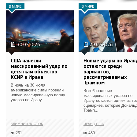
В МИРЕ
В МИРЕ
30.07.2026
29.07.2026
США нанесли
Новые удары по Иран
массированный удар по
остаются среди
десяткам объектов
вариантов,
КСИР в Иране
рассматриваемых
Трампом
В ночь на 30 июля
американские силы провели
Возобновление
новую массированную волну
массированных ударов по
ударов по Ирану.
Ирану остается одним из тр
сценариев, которые Дональ
Трамп...
БЛИЖНИЙ ВОСТОК
ИРАН
США
261
459