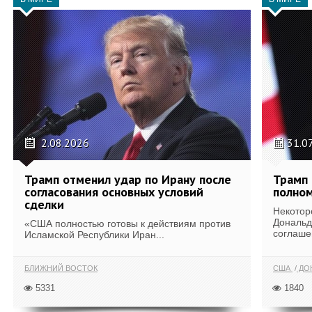
2.08.2026
31.0
Трамп отменил удар по Ирану после
Трамп 
согласования основных условий
полном
сделки
Некотор
Дональд
«США полностью готовы к действиям против
соглаше
Исламской Республики Иран...
БЛИЖНИЙ ВОСТОК
США
ДОН
5331
1840