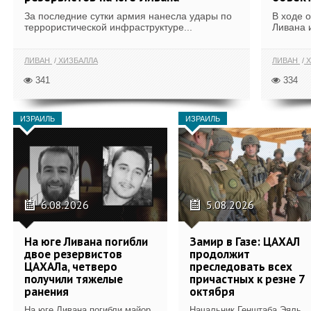
За последние сутки армия нанесла удары по
В ходе 
террористической инфраструктуре...
Ливана 
ЛИВАН
ХИЗБАЛЛА
ЛИВАН
Х
341
334
ИЗРАИЛЬ
ИЗРАИЛЬ
6.08.2026
5.08.2026
На юге Ливана погибли
Замир в Газе: ЦАХАЛ
двое резервистов
продолжит
ЦАХАЛа, четверо
преследовать всех
получили тяжелые
причастных к резне 7
ранения
октября
На юге Ливана погибли майор
Начальник Генштаба Эяль