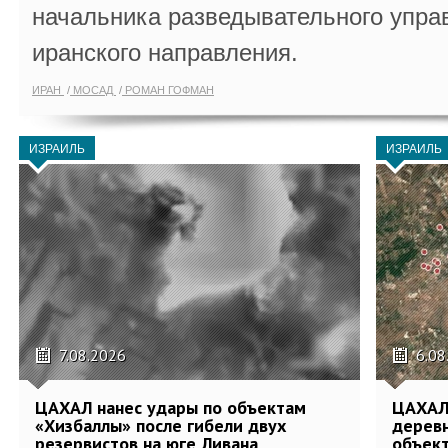
начальника разведывательного упра
иранского направления.
ИРАН
МОСАД
РОМАН ГОФМАН
ИЗРАИЛЬ
ИЗРАИЛЬ
7.08.2026
6.08
ЦАХАЛ нанес удары по объектам
ЦАХАЛ:
«Хизбаллы» после гибели двух
деревн
резервистов на юге Ливана
объек