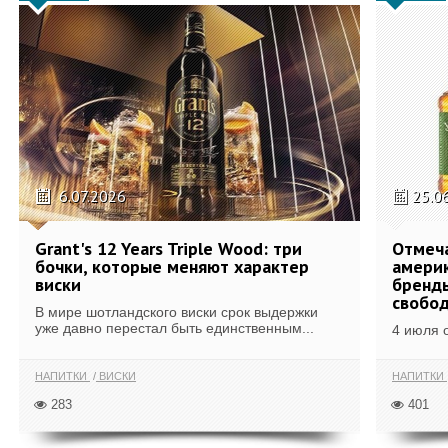
6.07.2026
25.0
Grant's 12 Years Triple Wood: три
Отмеч
бочки, которые меняют характер
америк
виски
бренды
свобо
В мире шотландского виски срок выдержки
уже давно перестал быть единственным...
4 июля 
НАПИТКИ
ВИСКИ
НАПИТКИ
283
401