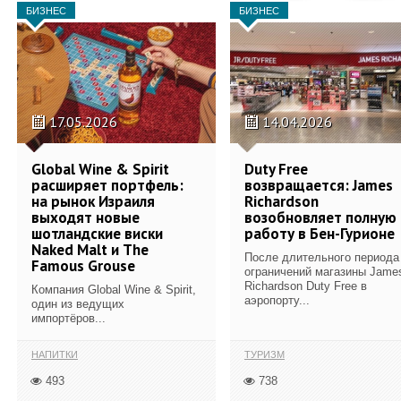
БИЗНЕС
БИЗНЕС
17.05.2026
14.04.2026
Global Wine & Spirit
Duty Free
расширяет портфель:
возвращается: James
на рынок Израиля
Richardson
выходят новые
возобновляет полную
шотландские виски
работу в Бен-Гурионе
Naked Malt и The
После длительного периода
Famous Grouse
ограничений магазины Jame
Richardson Duty Free в
Компания Global Wine & Spirit,
аэропорту...
один из ведущих
импортёров...
НАПИТКИ
ТУРИЗМ
493
738