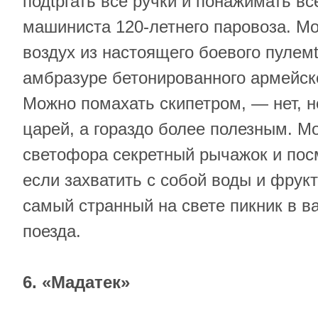
подtргать все ручки и понажимать вс
машиниста 120-летнего паровоза. М
воздух из настоящего боевого пулемt
амбразуре бетонированного армейско
Можно помахать скипетром, — нет, н
царей, а гораздо более полезным. М
светофора секретный рычажок и посм
если захватить с собой воды и фрук
самый странный на свете пикник в в
поезда.
6. «Мадатек»