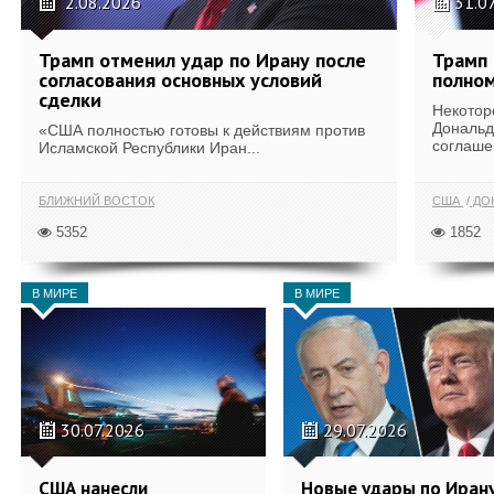
2.08.2026
31.0
Трамп отменил удар по Ирану после
Трамп 
согласования основных условий
полном
сделки
Некотор
Дональд
«США полностью готовы к действиям против
соглаше
Исламской Республики Иран...
БЛИЖНИЙ ВОСТОК
США
ДОН
5352
1852
В МИРЕ
В МИРЕ
30.07.2026
29.07.2026
США нанесли
Новые удары по Иран