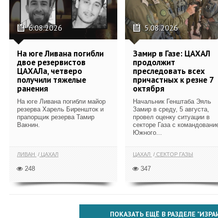
6.08.2026
5.08.2026
На юге Ливана погибли
Замир в Газе: ЦАХАЛ
двое резервистов
продолжит
ЦАХАЛа, четверо
преследовать всех
получили тяжелые
причастных к резне 7
ранения
октября
На юге Ливана погибли майор
Начальник Генштаба Эяль
резерва Харель Биреншток и
Замир в среду, 5 августа,
прапорщик резерва Тамир
провел оценку ситуации в
Вакнин.
секторе Газа с командовани
Южного...
ЛИВАН
ЦАХАЛ
ЦАХАЛ
СЕКТОР ГАЗЫ
248
347
ПОКАЗАТЬ ЕЩЁ В РАЗДЕЛЕ "ИЗРА