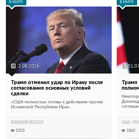
В МИРЕ
В МИРЕ
2.08.2026
31.0
Трамп отменил удар по Ирану после
Трамп 
согласования основных условий
полном
сделки
Некотор
Дональд
«США полностью готовы к действиям против
соглаше
Исламской Республики Иран...
БЛИЖНИЙ ВОСТОК
США
ДОН
5333
1842