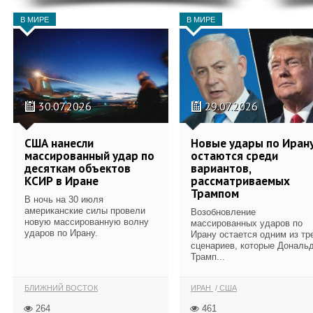
В МИРЕ
В МИРЕ
30.07.2026
29.07.2026
США нанесли
Новые удары по Иран
массированный удар по
остаются среди
десяткам объектов
вариантов,
КСИР в Иране
рассматриваемых
Трампом
В ночь на 30 июля
американские силы провели
Возобновление
новую массированную волну
массированных ударов по
ударов по Ирану.
Ирану остается одним из тр
сценариев, которые Дональ
Трамп...
БЛИЖНИЙ ВОСТОК
ИРАН
США
264
461