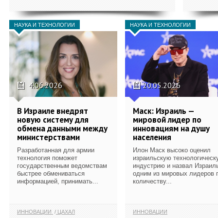
НАУКА И ТЕХНОЛОГИИ
НАУКА И ТЕХНОЛОГИИ
4.06.2026
20.05.2026
В Израиле внедрят
Маск: Израиль —
новую систему для
мировой лидер по
обмена данными между
инновациям на душу
министерствами
населения
Разработанная для армии
Илон Маск высоко оценил
технология поможет
израильскую технологическ
государственным ведомствам
индустрию и назвал Израил
быстрее обмениваться
одним из мировых лидеров 
информацией, принимать...
количеству...
ИННОВАЦИИ
ЦАХАЛ
ИННОВАЦИИ