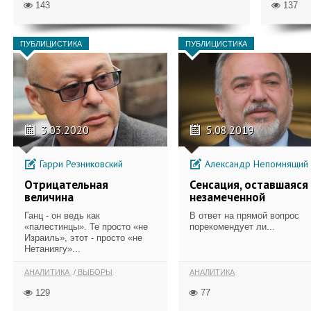
143
137
ПУБЛИЦИСТИКА
ПУБЛИЦИСТИКА
3.03.2020
5.08.2019
Гарри Резниковский
Александр Непомнящий
Отрицательная
Сенсация, оставшаяся
величина
незамеченной
Ганц - он ведь как
В ответ на прямой вопрос
«палестинцы». Те просто «не
порекомендует ли...
Израиль», этот - просто «не
Нетаниягу»...
АНАЛИТИКА
ВЫБОРЫ
АНАЛИТИКА
129
77