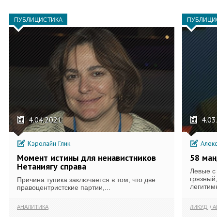
ПУБЛИЦИСТИКА
ПУБЛИЦИ
4.04.2021
4.03
Кэролайн Глик
Алек
Момент истины для ненавистников
58 ма
Нетаниягу справа
Левые с
грязный
Причина тупика заключается в том, что две
легитим
правоцентристские партии,...
АНАЛИТИКА
ЛИКУД
А