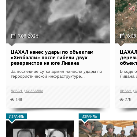
7.08.2026
6.08
ЦАХАЛ нанес удары по объектам
ЦАХАЛ:
«Хизбаллы» после гибели двух
деревн
резервистов на юге Ливана
объек
За последние сутки армия нанесла удары по
В ходе 
террористической инфраструктуре...
Ливана 
ЛИВАН
ХИЗБАЛЛА
ЛИВАН
Х
148
278
ИЗРАИЛЬ
ИЗРАИЛЬ