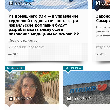
9.07.2026
18.0
Из домашнего УЗИ — в управление
Законо
сердечной недостаточностью: три
Самари
израильские компании будут
После м
разрабатывать следующее
десятки
поколение медицины на основе ИИ
для член
Израиль запускает...
ИННОВАЦИИ
ЗДОРОВЬЕ
ИУДЕЯ
С
467
420
МЕДИЦИНА
МЕДИЦИНА
17.06.2025
15.06.2025