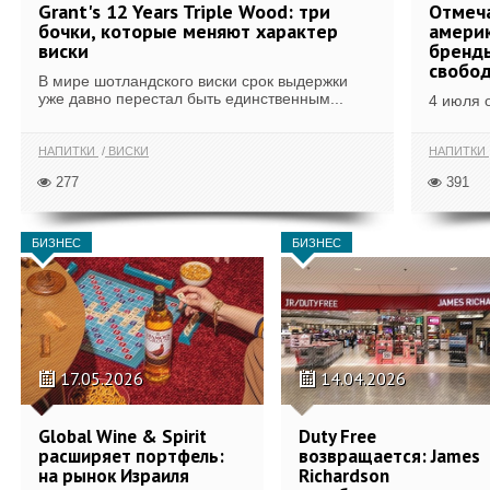
Grant's 12 Years Triple Wood: три
Отмеч
бочки, которые меняют характер
америк
виски
бренды
свобо
В мире шотландского виски срок выдержки
уже давно перестал быть единственным...
4 июля 
НАПИТКИ
ВИСКИ
НАПИТКИ
277
391
БИЗНЕС
БИЗНЕС
17.05.2026
14.04.2026
Global Wine & Spirit
Duty Free
расширяет портфель:
возвращается: James
на рынок Израиля
Richardson