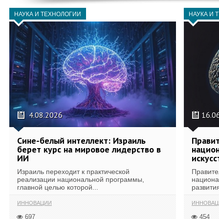
НАУКА И ТЕХНОЛОГИИ
НАУКА И 
4.08.2026
16.0
Сине-белый интеллект: Израиль
Правит
берет курс на мировое лидерство в
национ
ИИ
искусс
Израиль переходит к практической
Правите
реализации национальной программы,
национа
главной целью которой...
развития
ИННОВАЦИИ
ИННОВАЦ
697
454