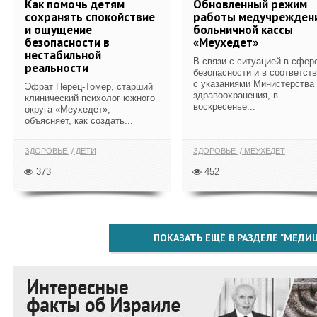
Как помочь детям
Обновленный режим
сохранять спокойствие
работы медучрежден
и ощущение
больничной кассы
безопасности в
«Меухедет»
нестабильной
В связи с ситуацией в сфер
реальности
безопасности и в соответст
с указаниями Министерства
Эфрат Перец-Томер, старший
здравоохранения, в
клинический психолог южного
воскресенье...
округа «Меухедет»,
объясняет, как создать...
ЗДОРОВЬЕ
ДЕТИ
ЗДОРОВЬЕ
МЕУХЕДЕТ
373
452
ПОКАЗАТЬ ЕЩЁ В РАЗДЕЛЕ "МЕДИ