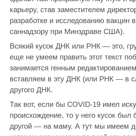
карьеру, став заместителем директо
разработке и исследованию вакцин в
саннадзору при Минздраве США).
Всякий кусок ДНК или РНК — это, гру
еще не умеем править этот текст по
занимается генным редактированием
вставляем в эту ДНК (или РНК — в сл
другого ДНК.
Так вот, если бы COVID-19 имел иск
происхождение, то у него кусок был 
другой — на маму. А тут мы имеем де