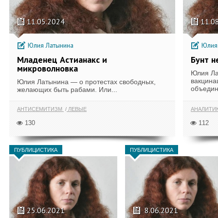
11.05.2024
11.0
Юлия Латынина
Юлия 
Младенец Астианакс и
Бунт 
микроволновка
Юлия Ла
вакцина
Юлия Латынина — о протестах свободных,
объедин
желающих быть рабами. Или...
АНТИСЕМИТИЗМ
ЛЕВЫЕ
АНАЛИТИ
130
112
ПУБЛИЦИСТИКА
ПУБЛИЦИСТИКА
25.06.2021
8.06.2021