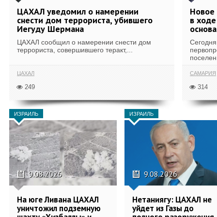
ЦАХАЛ уведомил о намерении
Новое 
снести дом террориста, убившего
в ход
Иегуду Шермана
основа
ЦАХАЛ сообщил о намерении снести дом
Сегодня
террориста, совершившего теракт,...
первопр
поселени
ЦАХАЛ
САМАРИЯ
249
314
ИЗРАИЛЬ
ИЗРАИЛЬ
9.08.2026
9.08.2026
На юге Ливана ЦАХАЛ
Нетаниягу: ЦАХАЛ не
уничтожил подземную
уйдет из Газы до
шахту «Хизбаллы» и
полного разоружения