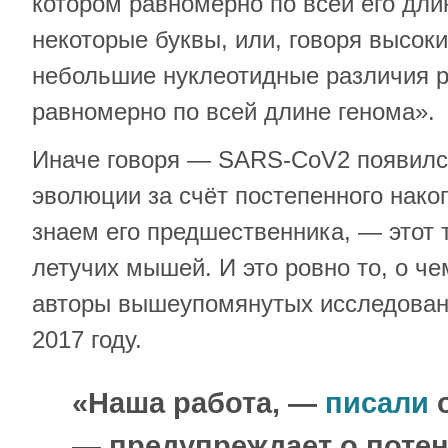
котором равномерно по всей его дл
некоторые буквы, или, говоря высок
небольшие нуклеотидные различия 
равномерно по всей длине генома».
Иначе говоря — SARS-CoV2 появился
эволюции за счёт постепенного нако
знаем его предшественника, — этот 
летучих мышей. И это ровно то, о ч
авторы вышеупомянутых исследовани
2017 году.
«Наша работа, —
писали
о
— предупреждает о поте