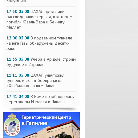
Колумбию
17:50 05.08
ЦАХАЛ представил
расследование теракта, в котором
погибли Юваль Эзра и Бениягу
Меллет
12:00 05.08
В подземном туннеле
на юге Газы обнаружены десятки
ракет
11:35 05.08
Учёба в Ариэле: строим
будущее в Израиле
11:11 05.08
ЦАХАЛ уничтожил
туннель и склад боеприпасов
«Хизбаллы» на юге Ливана
17:41 04.08
В Риме возобновились
переговоры Израиля и Ливана