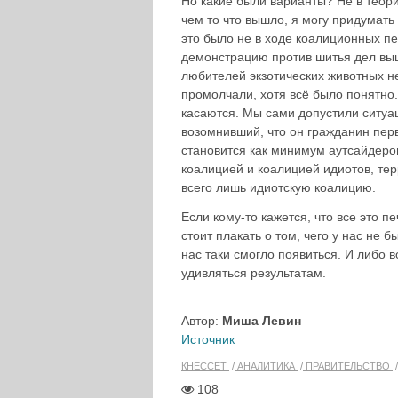
Но какие были варианты? Не в теори
чем то что вышло, я могу придумать
это было не в ходе коалиционных пер
демонстрацию против шитья дел выш
любителей экзотических животных не
промолчали, хотя всё было понятно
касаются. Мы сами допустили ситуа
возомнивший, что он гражданин перв
становится как минимум аутсайдером
коалицией и коалицией идиотов, те
всего лишь идиотскую коалицию.
Если кому-то кажется, что все это п
стоит плакать о том, чего у нас не б
нас таки смогло появиться. И либо 
удивляться результатам.
Автор:
Миша Левин
Источник
КНЕССЕТ
АНАЛИТИКА
ПРАВИТЕЛЬСТВО
108