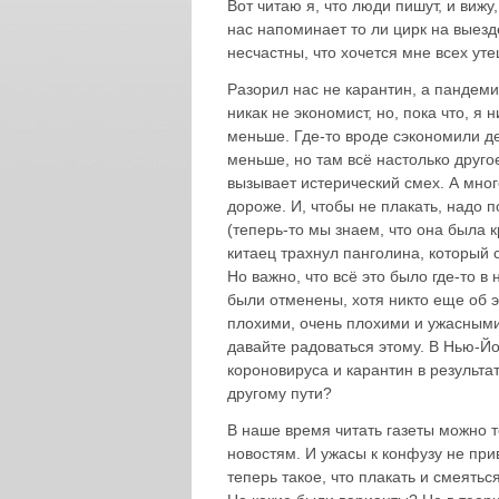
Вот читаю я, что люди пишут, и вижу
нас напоминает то ли цирк на выезде
несчастны, что хочется мне всех ут
Разорил нас не карантин, а пандеми
никак не экономист, но, пока что, я
меньше. Где-то вроде сэкономили де
меньше, но там всё настолько другое
вызывает истерический смех. А мног
дороже. И, чтобы не плакать, надо 
(теперь-то мы знаем, что она была к
китаец трахнул панголина, который 
Но важно, что всё это было где-то в
были отменены, хотя никто еще об 
плохими, очень плохими и ужасными
давайте радоваться этому. В Нью-Йо
короновируса и карантин в результ
другому пути?
В наше время читать газеты можно т
новостям. И ужасы к конфузу не прив
теперь такое, что плакать и смеятьс