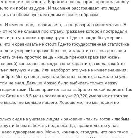
, что многие несчастны. Карантин нас разорил, правительство у
, то ли побег из дурки. И так меня расстраивает, что люди
ешить по обоим пунктам одним и тем же образом.
я. И именно нас, - израильтян, - она разорила минимально. Я
 ни от кого не слышал про страну, граждане которой пострадали
ньги, но устроили горочку трупов. Где-то вроде бы умерших
, что и сравнивать не стоит. Где-то государственная статистика
о где и умерших гораздо больше, и карантин вышел дольше и
понять очень простую вещь - наша прежняя красивая жизнь
расивой) кончилась не когда ввели карантин, а когда какой-то
съел летучую мышь. Или наоборот, это уже не имеет значения.
 ноябре. Мы тут еще покупали билеты на лето, а самолеты уже
этом не знал. Дальше можно было выбирать только между
 вариантами. Наше правительство выбрало плохой вариант. Так
рк Сити на ~8.5 млн населения уже 20,720 умерших от того же
ате вышел не меньше нашего. Хорошо же, что мы пошли по
олько сидя на унитазе лицом к раковине - так ты готов к любым
едут, и блевать бежать недалеко. Да, правительство у нас
я надо одновременно. Можно, конечно, страдать, что оно такое...