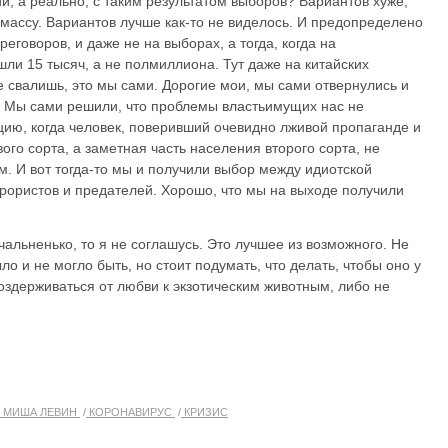
и, а реально, с таким результатом выборов? Вариантов хуже,
 массу. Вариантов лучше как-то не виделось. И предопределено
еговоров, и даже не на выборах, а тогда, когда на
ли 15 тысяч, а не полмиллиона. Тут даже на китайских
 свалишь, это мы сами. Дорогие мои, мы сами отвернулись и
. Мы сами решили, что проблемы властьимущих нас не
цию, когда человек, поверивший очевидно лживой пропаганде и
ого сорта, а заметная часть населения второго сорта, не
. И вот тогда-то мы и получили выбор между идиотской
ррористов и предателей. Хорошо, что мы на выходе получили
ечальненько, то я не соглашусь. Это лучшее из возможного. Не
ыло и не могло быть, но стоит подумать, что делать, чтобы оно у
воздерживаться от любви к экзотическим животным, либо не
МИША ЛЕВИН
КОРОНАВИРУС
КРИЗИС