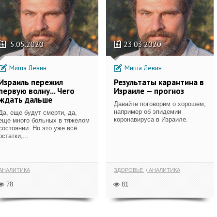
5.05.2020
23.03.2020
Миша Левин
Миша Левин
Израиль пережил
Результаты карантина в
первую волну... Чего
Израиле — прогноз
ждать дальше
Давайте поговорим о хорошем,
например об эпидемии
Да, еще будут смерти, да,
коронавируса в Израиле.
еще много больных в тяжелом
состоянии. Но это уже всё
остатки,...
АНАЛИТИКА
ЗДОРОВЬЕ
АНАЛИТИКА
78
81