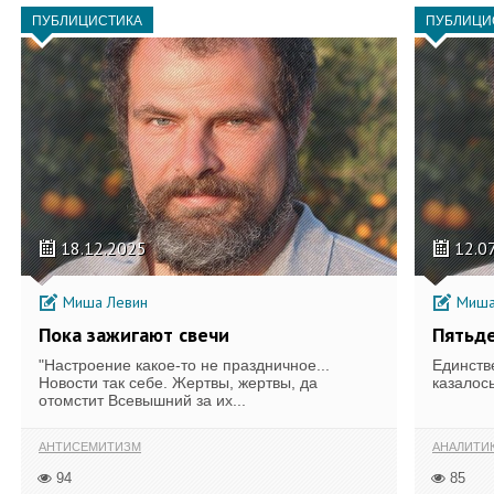
ПУБЛИЦИСТИКА
ПУБЛИЦИ
18.12.2025
12.0
Миша Левин
Миша
Пока зажигают свечи
Пятьде
"Настроение какое-то не праздничное...
Единств
Новости так себе. Жертвы, жертвы, да
казалось
отомстит Всевышний за их...
АНТИСЕМИТИЗМ
АНАЛИТИ
94
85