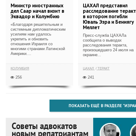
Министр иностранных
ЦАХАЛ представил
дел Саар начал визит в
расследование теракт
Эквадор и Колумбию
в котором погибли
Юваль Эзра и Бениягу
«Благодаря решительным и
Меллет
системным дипломатическим
усилиям нам удалось
Пресс-служба ЦАХАЛа
укрепить и обновить
сообщила о выводах
отношения Израиля со
расследования теракта,
многими странами Латинской
произошедшего 24 июля на
Америки....
окраине...
КОЛУМБИЯ
ЦАХАЛ
ТЕРАКТ
256
241
ПОКАЗАТЬ ЕЩЁ В РАЗДЕЛЕ "ИЗРА