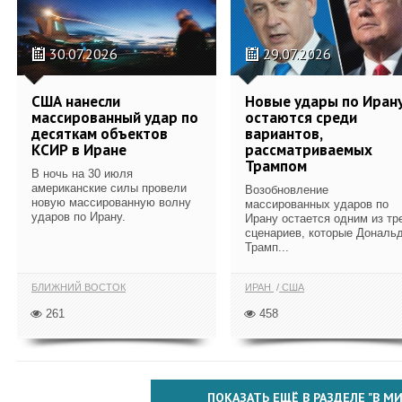
30.07.2026
29.07.2026
США нанесли
Новые удары по Иран
массированный удар по
остаются среди
десяткам объектов
вариантов,
КСИР в Иране
рассматриваемых
Трампом
В ночь на 30 июля
американские силы провели
Возобновление
новую массированную волну
массированных ударов по
ударов по Ирану.
Ирану остается одним из тр
сценариев, которые Дональ
Трамп...
БЛИЖНИЙ ВОСТОК
ИРАН
США
261
458
ПОКАЗАТЬ ЕЩЁ В РАЗДЕЛЕ "В МИ