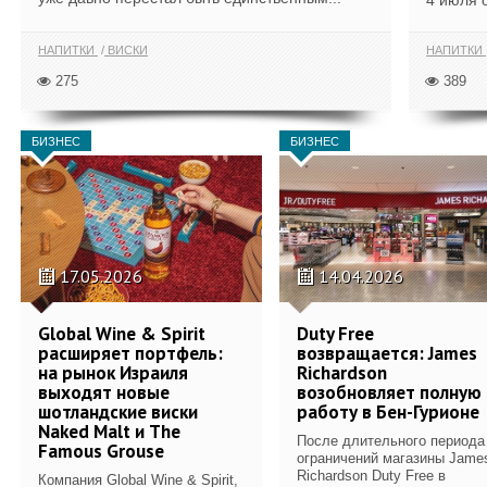
4 июля 
НАПИТКИ
ВИСКИ
НАПИТКИ
275
389
БИЗНЕС
БИЗНЕС
17.05.2026
14.04.2026
Global Wine & Spirit
Duty Free
расширяет портфель:
возвращается: James
на рынок Израиля
Richardson
выходят новые
возобновляет полную
шотландские виски
работу в Бен-Гурионе
Naked Malt и The
После длительного периода
Famous Grouse
ограничений магазины Jame
Richardson Duty Free в
Компания Global Wine & Spirit,