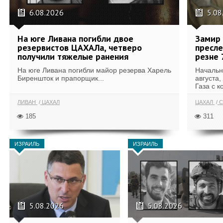
6.08.2026
5.08
На юге Ливана погибли двое
Замир 
резервистов ЦАХАЛа, четверо
пресле
получили тяжелые ранения
резне 
На юге Ливана погибли майор резерва Харель
Начальн
Биреншток и прапорщик...
августа,
Газа с к
ЛИВАН
ЦАХАЛ
ЦАХАЛ
С
185
311
ИЗРАИЛЬ
ИЗРАИЛЬ
5.08.2026
5.08.2026