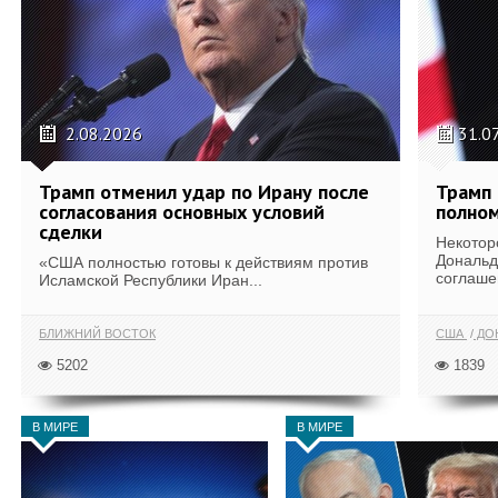
2.08.2026
31.0
Трамп отменил удар по Ирану после
Трамп 
согласования основных условий
полном
сделки
Некотор
Дональд
«США полностью готовы к действиям против
соглаше
Исламской Республики Иран...
БЛИЖНИЙ ВОСТОК
США
ДОН
5202
1839
В МИРЕ
В МИРЕ