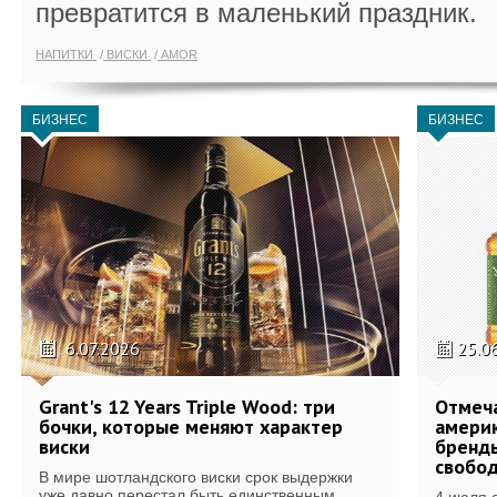
превратится в маленький праздник.
НАПИТКИ
ВИСКИ
AMOR
БИЗНЕС
БИЗНЕС
6.07.2026
25.0
Grant's 12 Years Triple Wood: три
Отмеч
бочки, которые меняют характер
америк
виски
бренды
свобо
В мире шотландского виски срок выдержки
уже давно перестал быть единственным...