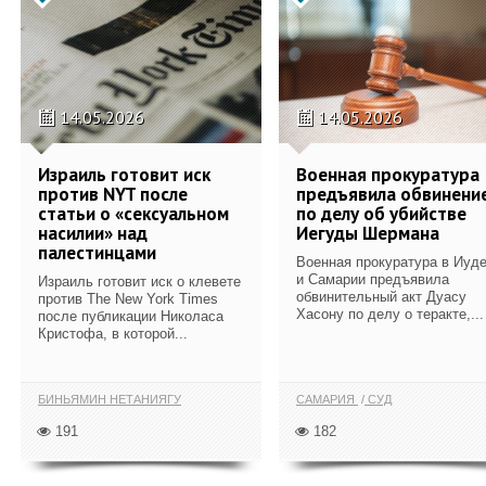
14.05.2026
14.05.2026
Израиль готовит иск
Военная прокуратура
против NYT после
предъявила обвинени
статьи о «сексуальном
по делу об убийстве
насилии» над
Иегуды Шермана
палестинцами
Военная прокуратура в Иуд
и Самарии предъявила
Израиль готовит иск о клевете
обвинительный акт Дуасу
против The New York Times
Хасону по делу о теракте,...
после публикации Николаса
Кристофа, в которой...
БИНЬЯМИН НЕТАНИЯГУ
САМАРИЯ
СУД
191
182