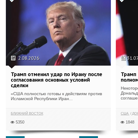
2.08.2026
31.0
Трамп отменил удар по Ирану после
Трамп 
согласования основных условий
полном
сделки
Некотор
Дональд
«США полностью готовы к действиям против
соглаше
Исламской Республики Иран...
БЛИЖНИЙ ВОСТОК
США
ДОН
5350
1848