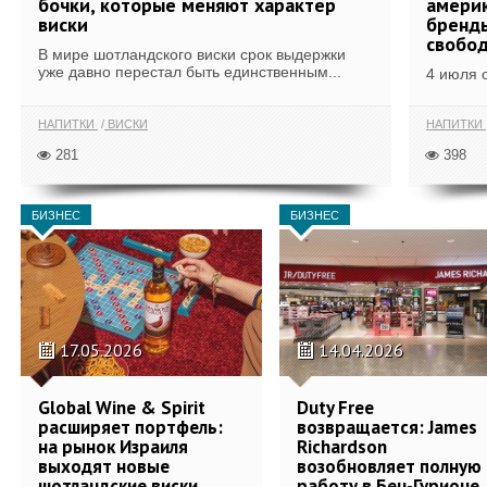
бочки, которые меняют характер
америк
виски
бренды
свобо
В мире шотландского виски срок выдержки
уже давно перестал быть единственным...
4 июля 
НАПИТКИ
ВИСКИ
НАПИТКИ
281
398
БИЗНЕС
БИЗНЕС
17.05.2026
14.04.2026
Global Wine & Spirit
Duty Free
расширяет портфель:
возвращается: James
на рынок Израиля
Richardson
выходят новые
возобновляет полную
шотландские виски
работу в Бен-Гурионе