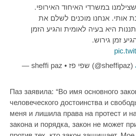
שצילמנו במשרדי האיחוד האירופי
ת אותי. אנחנו מוכנים לשלם את
ננות היא בעיה לאומית והגיע הזמן
יע זמן גירוש
pic.tw
— sheffi paz • שפי פז (@sheffipaz)
Паз заявила: “Во имя основного зако
человеческого достоинства и свобод
меня и лишила права на протест и на
закона и порядка, закон не может п
против тех, кто закон защищает. Мое