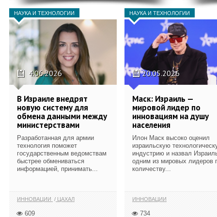
НАУКА И ТЕХНОЛОГИИ
НАУКА И ТЕХНОЛОГИИ
4.06.2026
20.05.2026
В Израиле внедрят
Маск: Израиль —
новую систему для
мировой лидер по
обмена данными между
инновациям на душу
министерствами
населения
Разработанная для армии
Илон Маск высоко оценил
технология поможет
израильскую технологическ
государственным ведомствам
индустрию и назвал Израил
быстрее обмениваться
одним из мировых лидеров 
информацией, принимать...
количеству...
ИННОВАЦИИ
ЦАХАЛ
ИННОВАЦИИ
609
734