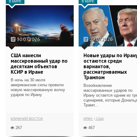
В МИРЕ
В МИРЕ
30.07.2026
29.07.2026
США нанесли
Новые удары по Иран
массированный удар по
остаются среди
десяткам объектов
вариантов,
КСИР в Иране
рассматриваемых
Трампом
В ночь на 30 июля
американские силы провели
Возобновление
новую массированную волну
массированных ударов по
ударов по Ирану.
Ирану остается одним из тр
сценариев, которые Дональ
Трамп...
БЛИЖНИЙ ВОСТОК
ИРАН
США
267
467