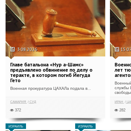
3.08.2026
15.0
Главе батальона «Нур а-Шамс»
Военн
предъявлено обвинение по делу о
лет тю
теракте, в котором погиб Йегуда
агент
Гето
Военный
службы 
Военная прокуратура ЦАХАЛа подала в...
свободы 
САМАРИЯ
СУД
ИРАН
ЦА
372
282
ИЗРАИЛЬ
ИЗРАИЛЬ