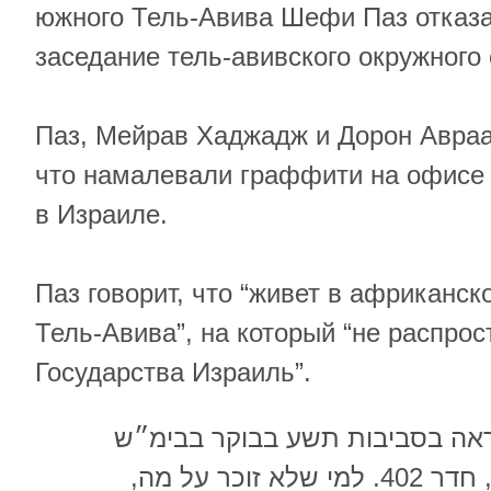
южного Тель-Авива Шефи Паз отказа
заседание тель-авивского окружного 
Паз, Мейрав Хаджадж и Дорон Авраа
что намалевали граффити на офисе
в Израиле.
Паз говорит, что “живет в африканс
Тель-Авива”, на который “не распро
Государства Израиль”.
קראה בסביבות תשע בבוקר בבימ״ש
השלום בוייצמן 1 ת״א, חדר 402. למי שלא זוכר על מה,