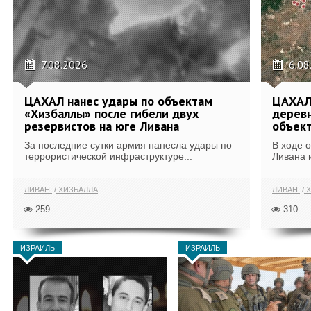
7.08.2026
6.08
ЦАХАЛ нанес удары по объектам
ЦАХАЛ:
«Хизбаллы» после гибели двух
деревн
резервистов на юге Ливана
объек
За последние сутки армия нанесла удары по
В ходе 
террористической инфраструктуре...
Ливана 
ЛИВАН
ХИЗБАЛЛА
ЛИВАН
Х
259
310
ИЗРАИЛЬ
ИЗРАИЛЬ