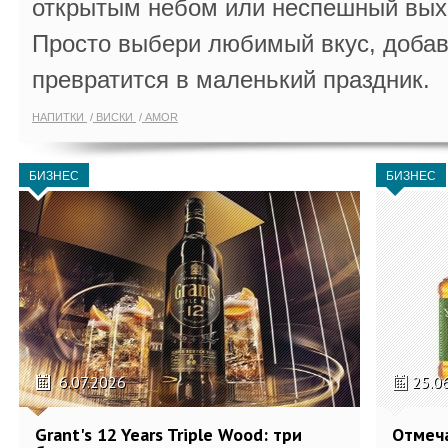
открытым небом или неспешный выхо
Просто выбери любимый вкус, добав
превратится в маленький праздник.
НАПИТКИ
ВИСКИ
AMOR
БИЗНЕС
БИЗНЕС
6.07.2026
25.0
Grant's 12 Years Triple Wood: три
Отмеч