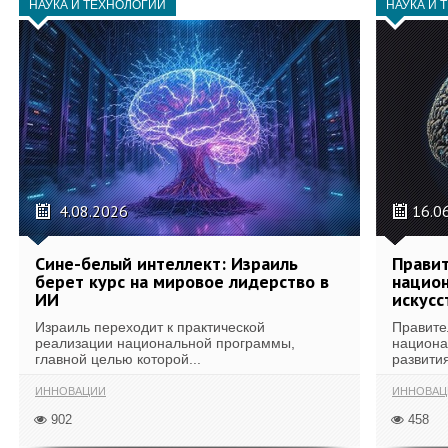
НАУКА И ТЕХНОЛОГИИ
НАУКА И 
4.08.2026
16.0
Сине-белый интеллект: Израиль
Правит
берет курс на мировое лидерство в
национ
ИИ
искусс
Израиль переходит к практической
Правите
реализации национальной программы,
национа
главной целью которой...
развития
ИННОВАЦИИ
ИННОВАЦ
902
458