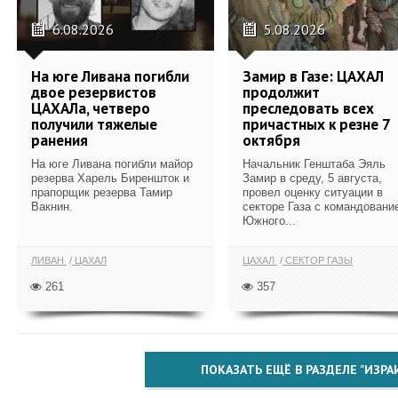
6.08.2026
5.08.2026
На юге Ливана погибли
Замир в Газе: ЦАХАЛ
двое резервистов
продолжит
ЦАХАЛа, четверо
преследовать всех
получили тяжелые
причастных к резне 7
ранения
октября
На юге Ливана погибли майор
Начальник Генштаба Эяль
резерва Харель Биреншток и
Замир в среду, 5 августа,
прапорщик резерва Тамир
провел оценку ситуации в
Вакнин.
секторе Газа с командовани
Южного...
ЛИВАН
ЦАХАЛ
ЦАХАЛ
СЕКТОР ГАЗЫ
261
357
ПОКАЗАТЬ ЕЩЁ В РАЗДЕЛЕ "ИЗРА