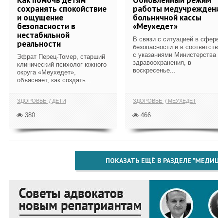
сохранять спокойствие
работы медучрежден
и ощущение
больничной кассы
безопасности в
«Меухедет»
нестабильной
В связи с ситуацией в сфер
реальности
безопасности и в соответст
с указаниями Министерства
Эфрат Перец-Томер, старший
здравоохранения, в
клинический психолог южного
воскресенье...
округа «Меухедет»,
объясняет, как создать...
ЗДОРОВЬЕ
ДЕТИ
ЗДОРОВЬЕ
МЕУХЕДЕТ
380
466
ПОКАЗАТЬ ЕЩЁ В РАЗДЕЛЕ "МЕДИ