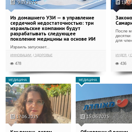
9.07.2026
18.0
Из домашнего УЗИ — в управление
Законо
сердечной недостаточностью: три
Самари
израильские компании будут
После м
разрабатывать следующее
десятки
поколение медицины на основе ИИ
для член
Израиль запускает...
ИННОВАЦИИ
ЗДОРОВЬЕ
ИУДЕЯ
С
478
436
МЕДИЦИНА
МЕДИЦИНА
17.06.2025
15.06.2025
Как помочь детям
Обновленный режим