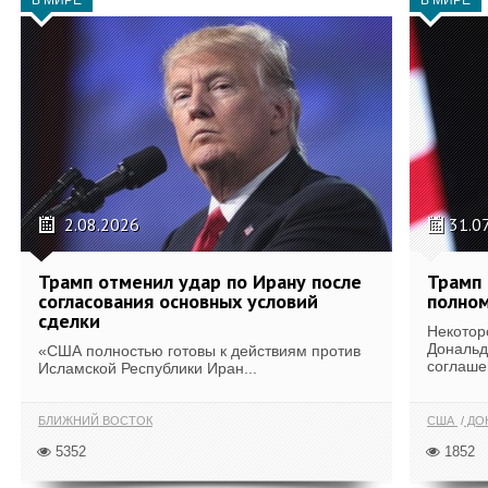
В МИРЕ
В МИРЕ
2.08.2026
31.0
Трамп отменил удар по Ирану после
Трамп 
согласования основных условий
полном
сделки
Некотор
Дональд
«США полностью готовы к действиям против
соглаше
Исламской Республики Иран...
БЛИЖНИЙ ВОСТОК
США
ДОН
5352
1852