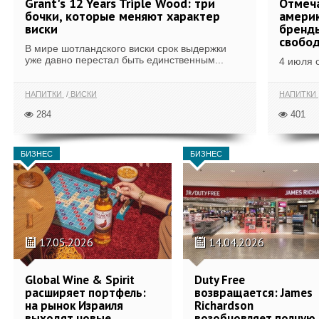
Grant's 12 Years Triple Wood: три
Отмеч
бочки, которые меняют характер
америк
виски
бренды
свобо
В мире шотландского виски срок выдержки
уже давно перестал быть единственным...
4 июля 
НАПИТКИ
ВИСКИ
НАПИТКИ
284
401
БИЗНЕС
БИЗНЕС
17.05.2026
14.04.2026
Global Wine & Spirit
Duty Free
расширяет портфель:
возвращается: James
на рынок Израиля
Richardson
выходят новые
возобновляет полную