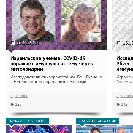
26.12.2021
16.0
Израильские ученые: COVID-19
Исслед
поражает имунную систему через
Pfizer
митохондрии
иммун
Исследователи Университета им. Бен-Гуриона
Израильс
в Негеве смогли определить основную...
более че
ЗДОРОВЬЕ
ЗДОРОВЬ
123
142
НАУКА И ТЕХНОЛОГИИ
НАУКА И ТЕХНОЛОГИИ