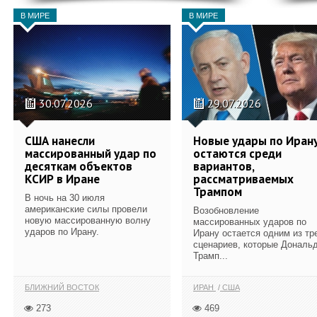
В МИРЕ
В МИРЕ
30.07.2026
29.07.2026
США нанесли
Новые удары по Иран
массированный удар по
остаются среди
десяткам объектов
вариантов,
КСИР в Иране
рассматриваемых
Трампом
В ночь на 30 июля
американские силы провели
Возобновление
новую массированную волну
массированных ударов по
ударов по Ирану.
Ирану остается одним из тр
сценариев, которые Дональ
Трамп...
БЛИЖНИЙ ВОСТОК
ИРАН
США
273
469