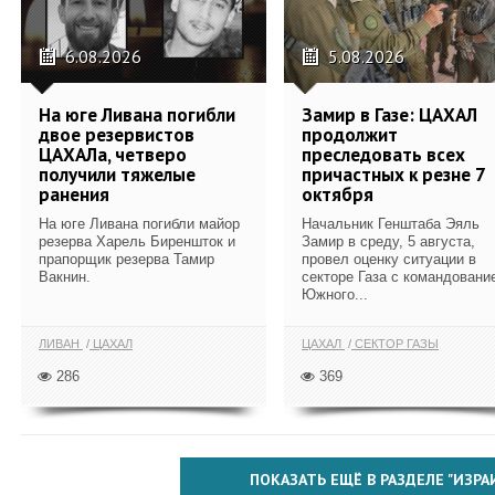
6.08.2026
5.08.2026
На юге Ливана погибли
Замир в Газе: ЦАХАЛ
двое резервистов
продолжит
ЦАХАЛа, четверо
преследовать всех
получили тяжелые
причастных к резне 7
ранения
октября
На юге Ливана погибли майор
Начальник Генштаба Эяль
резерва Харель Биреншток и
Замир в среду, 5 августа,
прапорщик резерва Тамир
провел оценку ситуации в
Вакнин.
секторе Газа с командовани
Южного...
ЛИВАН
ЦАХАЛ
ЦАХАЛ
СЕКТОР ГАЗЫ
286
369
ПОКАЗАТЬ ЕЩЁ В РАЗДЕЛЕ "ИЗРА