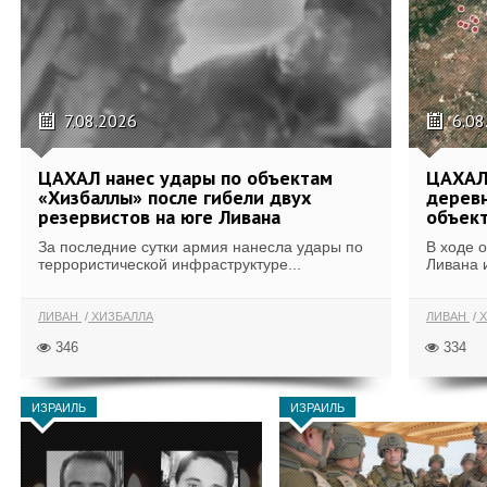
7.08.2026
6.08
ЦАХАЛ нанес удары по объектам
ЦАХАЛ:
«Хизбаллы» после гибели двух
деревн
резервистов на юге Ливана
объек
За последние сутки армия нанесла удары по
В ходе 
террористической инфраструктуре...
Ливана 
ЛИВАН
ХИЗБАЛЛА
ЛИВАН
Х
346
334
ИЗРАИЛЬ
ИЗРАИЛЬ