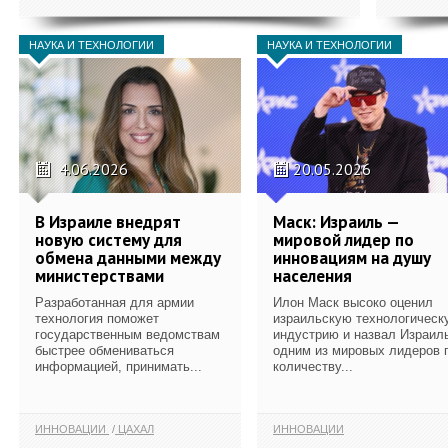
НАУКА И ТЕХНОЛОГИИ
НАУКА И ТЕХНОЛОГИИ
4.06.2026
20.05.2026
В Израиле внедрят
Маск: Израиль —
новую систему для
мировой лидер по
обмена данными между
инновациям на душу
министерствами
населения
Разработанная для армии
Илон Маск высоко оценил
технология поможет
израильскую технологическ
государственным ведомствам
индустрию и назвал Израил
быстрее обмениваться
одним из мировых лидеров 
информацией, принимать...
количеству...
ИННОВАЦИИ
ЦАХАЛ
ИННОВАЦИИ