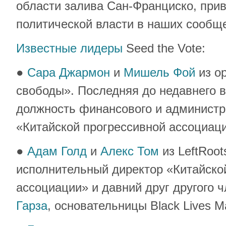
области залива Сан-Франциско, при
политической власти в наших сообщ
Известные лидеры
Seed the Vote:
●
Сара Джармон
и
Мишель Фой
из о
свободы». Последняя до недавнего 
должность финансового и администр
«Китайской прогрессивной ассоциац
●
Адам Голд
и
Алекс Том
из LeftRoo
исполнительный директор «Китайско
ассоциации» и давний друг другого ч
Гарза
, основательницы Black Lives Ma