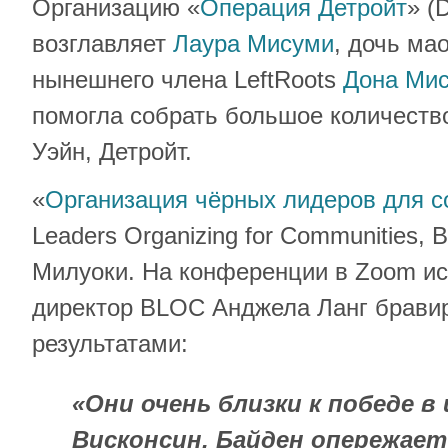
Организацию «
Операция Детройт
» (D
возглавляет
Лаура Мисуми
, дочь ма
нынешнего члена LeftRoots
Дона Ми
помогла собрать большое количество
Уэйн, Детройт.
«
Организация чёрных лидеров для 
Leaders Organizing for Communities, 
Милуоки. На конференции в Zoom и
директор BLOC Анджела Ланг брави
результатами:
«Они очень близки к победе 
Висконсин. Байден опережает 