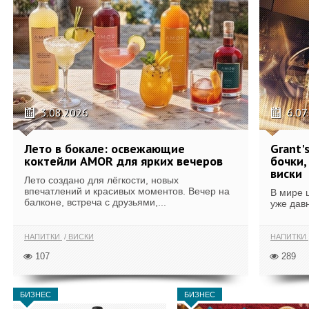
3.08.2026
6.07
Лето в бокале: освежающие
Grant'
коктейли AMOR для ярких вечеров
бочки,
виски
Лето создано для лёгкости, новых
впечатлений и красивых моментов. Вечер на
В мире 
балконе, встреча с друзьями,...
уже дав
НАПИТКИ
ВИСКИ
НАПИТКИ
107
289
БИЗНЕС
БИЗНЕС