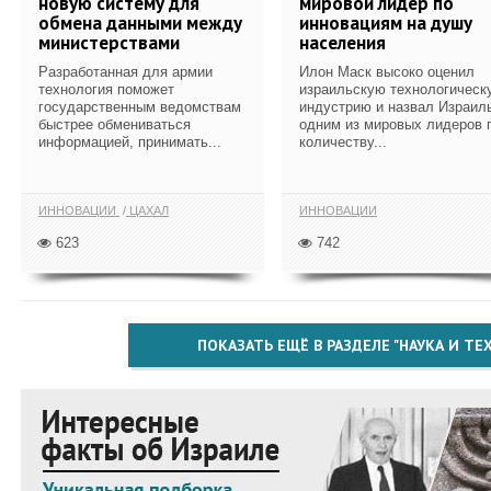
новую систему для
мировой лидер по
обмена данными между
инновациям на душу
министерствами
населения
Разработанная для армии
Илон Маск высоко оценил
технология поможет
израильскую технологическ
государственным ведомствам
индустрию и назвал Израил
быстрее обмениваться
одним из мировых лидеров 
информацией, принимать...
количеству...
ИННОВАЦИИ
ЦАХАЛ
ИННОВАЦИИ
623
742
ПОКАЗАТЬ ЕЩЁ В РАЗДЕЛЕ "НАУКА И Т