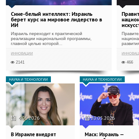
Сине-белый интеллект: Израиль
Правит
берет курс на мировое лидерство в
национ
ИИ
искусс
Израиль переходит к практической
Правите
реализации национальной программы,
национа
главной целью которой...
развития
ИННОВАЦИИ
ИННОВАЦ
2141
466
НАУКА И ТЕХНОЛОГИИ
НАУКА И ТЕХНОЛОГИИ
4.06.2026
20.05.2026
В Израиле внедрят
Маск: Израиль —