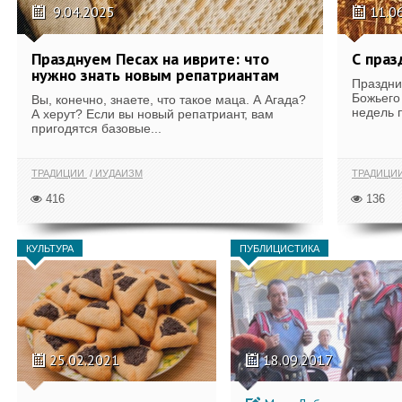
9.04.2025
11.0
Празднуем Песах на иврите: что
С праз
нужно знать новым репатриантам
Праздни
Божьего 
Вы, конечно, знаете, что такое маца. А Агада?
недель 
А херут? Если вы новый репатриант, вам
пригодятся базовые...
ТРАДИЦИИ
ИУДАИЗМ
ТРАДИЦИ
416
136
КУЛЬТУРА
ПУБЛИЦИСТИКА
25.02.2021
18.09.2017