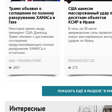
Трамп объявил о
США нанесли
соглашении по полному
массированный удар 
разоружению ХАМАСа в
десяткам объектов
Газе
КСИР в Иране
Некоторое время назад
В ночь на 30 июля
президент США Дональд
американские силы провели
Трамп объявил о достижении
новую массированную волн
соглашения,
ударов по Ирану.
предусматривающего полное
разоружение ХАМАСа и
остальных...
США
ДОНАЛЬД ТРАМП
БЛИЖНИЙ ВОСТОК
1857
275
ПОКАЗАТЬ ЕЩЁ В РАЗДЕЛЕ "В МИ