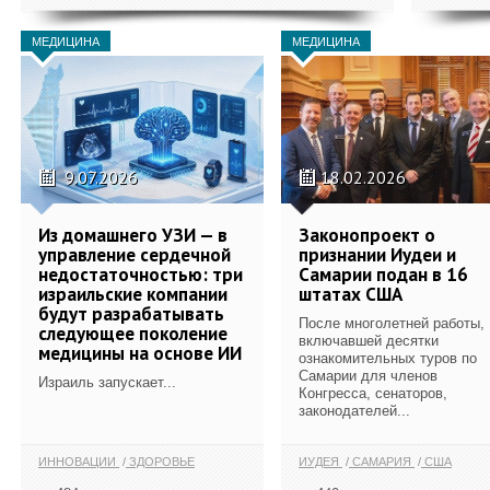
МЕДИЦИНА
МЕДИЦИНА
9.07.2026
18.02.2026
Из домашнего УЗИ — в
Законопроект о
управление сердечной
признании Иудеи и
недостаточностью: три
Самарии подан в 16
израильские компании
штатах США
будут разрабатывать
После многолетней работы,
следующее поколение
включавшей десятки
медицины на основе ИИ
ознакомительных туров по
Самарии для членов
Израиль запускает...
Конгресса, сенаторов,
законодателей...
ИННОВАЦИИ
ЗДОРОВЬЕ
ИУДЕЯ
САМАРИЯ
США