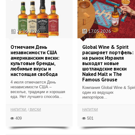
25.06.2026
17.05.2026
Отмечаем День
Global Wine & Spirit
независимости США
расширяет портфель:
американским виски:
на рынок Израиля
культовые бренды,
выходят новые
любимые вкусы и
шотландские виски
настоящая свобода
Naked Malt и The
Famous Grouse
4 июля отмечается День
независимости США –
Компания Global Wine & Spiri
веселье, традиции и хорошая
один из ведущих
еда. Нет лучшего способа...
импортёров...
НАПИТКИ
ВИСКИ
НАПИТКИ
409
501