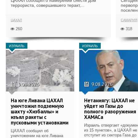
ЦАХАЛ сообщил о намерении снести дом
Сегодня
террориста, совершившего теракт,...
первопр
поселени
ЦАХАЛ
САМАРИЯ
260
318
ИЗРАИЛЬ
ИЗРАИЛЬ
9.08.2026
9.08.2026
На юге Ливана ЦАХАЛ
Нетаниягу: ЦАХАЛ не
уничтожил подземную
уйдет из Газы до
шахту «Хизбаллы» и
полного разоружения
изъял ракеты с
ХАМАСа
пусковыми установками
Израиль отвергает «докуме
из 15 пунктов», а ЦАХАЛ не
ЦАХАЛ сообщил об
отступит из сектора Газа до
уничтожении на юге Ливана