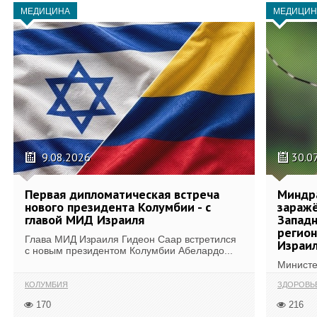
МЕДИЦИНА
МЕДИЦИН
9.08.2026
30.0
Первая дипломатическая встреча
Миндр
нового президента Колумбии - с
зараж
главой МИД Израиля
Западн
регион
Глава МИД Израиля Гидеон Саар встретился
Израи
с новым президентом Колумбии Абелардо...
Министе
КОЛУМБИЯ
ЗДОРОВЬ
170
216