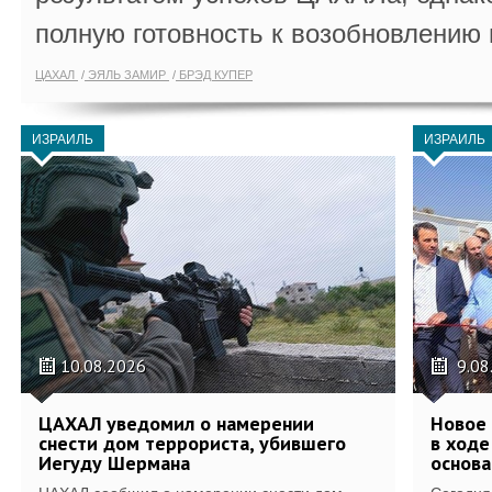
полную готовность к возобновлению 
ЦАХАЛ
ЭЯЛЬ ЗАМИР
БРЭД КУПЕР
ИЗРАИЛЬ
ИЗРАИЛЬ
10.08.2026
9.08
ЦАХАЛ уведомил о намерении
Новое 
снести дом террориста, убившего
в ход
Иегуду Шермана
основа