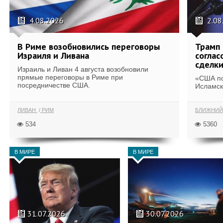
4.08.2026
2.08
В Риме возобновились переговоры
Трамп 
Израиля и Ливана
соглас
сделк
Израиль и Ливан 4 августа возобновили
прямые переговоры в Риме при
«США по
посредничестве США.
Исламск
ЛИВАН
РИМ
БЛИЖНИЙ
534
5360
В МИРЕ
В МИРЕ
31.07.2026
30.07.2026