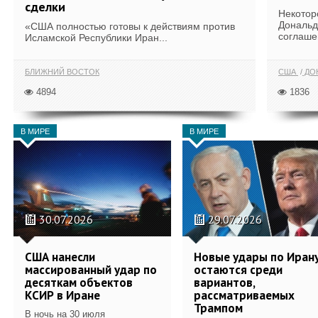
сделки
Некотор
Дональд
«США полностью готовы к действиям против
соглаше
Исламской Республики Иран...
БЛИЖНИЙ ВОСТОК
США
ДОН
4894
1836
В МИРЕ
В МИРЕ
30.07.2026
29.07.2026
США нанесли
Новые удары по Иран
массированный удар по
остаются среди
десяткам объектов
вариантов,
КСИР в Иране
рассматриваемых
Трампом
В ночь на 30 июля