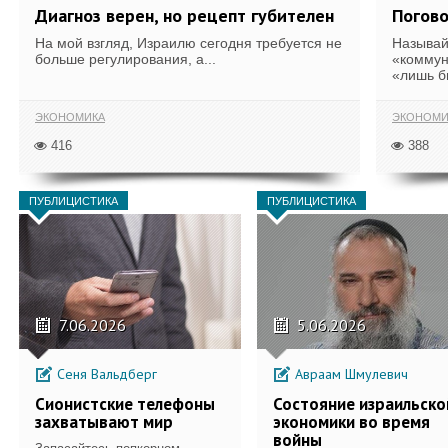
Диагноз верен, но рецепт губителен
Погов
На мой взгляд, Израилю сегодня требуется не
Называй
больше регулирования, а...
«коммун
«лишь б
ЭКОНОМИКА
ЭКОНОМИ
416
388
ПУБЛИЦИСТИКА
ПУБЛИЦИСТИКА
7.06.2026
5.06.2026
Сеня Вальдберг
Авраам Шмулевич
Сионистские телефоны
Состояние израильско
захватывают мир
экономики во время
войны