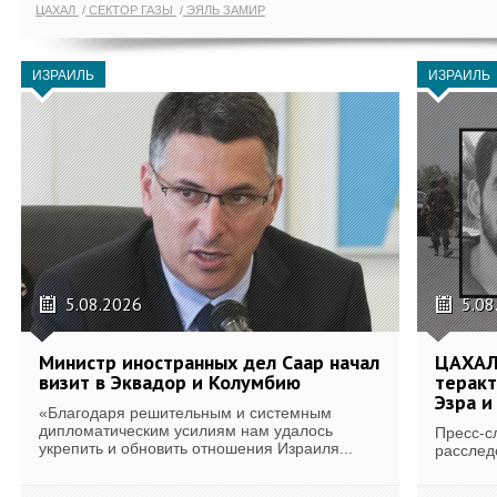
ЦАХАЛ
СЕКТОР ГАЗЫ
ЭЯЛЬ ЗАМИР
ИЗРАИЛЬ
ИЗРАИЛЬ
5.08.2026
5.08
Министр иностранных дел Саар начал
ЦАХАЛ
визит в Эквадор и Колумбию
теракт
Эзра и
«Благодаря решительным и системным
дипломатическим усилиям нам удалось
Пресс-с
укрепить и обновить отношения Израиля...
расслед