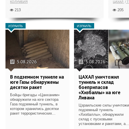
КОЛУМБИЯ
ЦАХАЛ
Т
213
205
ИЗРАИЛЬ
ИЗРАИЛЬ
5.08.2026
5.08.2026
В подземном туннеле на
ЦАХАЛ уничтожил
юге Газы обнаружены
туннель и склад
десятки ракет
боеприпасов
«Хизбаллы» на юге
Бойцы бригады «Цанханим»
Ливана
обнаружили на юге сектора
Газа подземный туннель, в
Цзраильские силы уничтож
котором хранились десятки
подземный туннель
ракет террористических...
«Хизбаллы», обнаружили
склад с пусковыми
установками и ракетами, а...