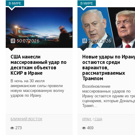
В МИРЕ
В МИРЕ
30.07.2026
29.07.2026
США нанесли
Новые удары по Иран
массированный удар по
остаются среди
десяткам объектов
вариантов,
КСИР в Иране
рассматриваемых
Трампом
В ночь на 30 июля
американские силы провели
Возобновление
новую массированную волну
массированных ударов по
ударов по Ирану.
Ирану остается одним из тр
сценариев, которые Дональ
Трамп...
БЛИЖНИЙ ВОСТОК
ИРАН
США
273
469