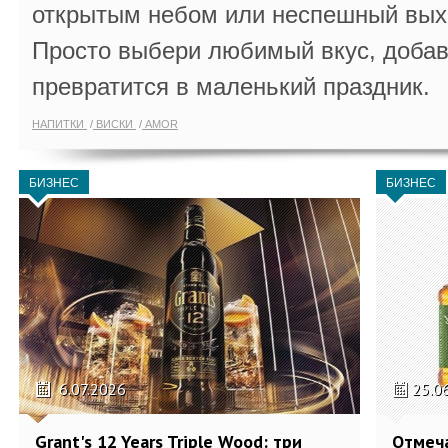
открытым небом или неспешный выхо
Просто выбери любимый вкус, добав
превратится в маленький праздник.
НАПИТКИ
ВИСКИ
AMOR
БИЗНЕС
БИЗНЕС
6.07.2026
25.0
Grant's 12 Years Triple Wood: три
Отмеч