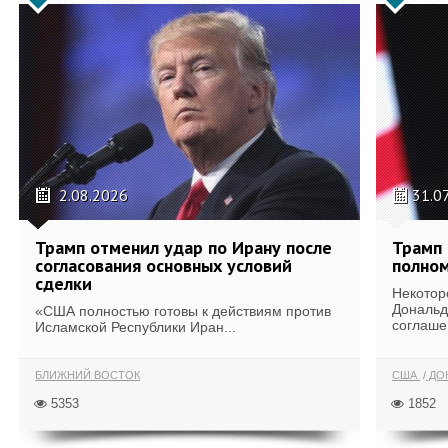
2.08.2026
31.0
Трамп отменил удар по Ирану после
Трамп 
согласования основных условий
полном
сделки
Некотор
Дональд
«США полностью готовы к действиям против
соглаше
Исламской Республики Иран...
БЛИЖНИЙ ВОСТОК
США
ДОН
5353
1852