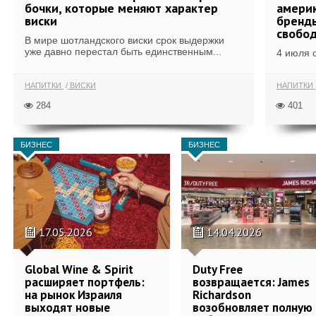
бочки, которые меняют характер
америк
виски
бренды
свобо
В мире шотландского виски срок выдержки
уже давно перестал быть единственным...
4 июля 
НАПИТКИ
ВИСКИ
НАПИТКИ
284
401
БИЗНЕС
БИЗНЕС
17.05.2026
14.04.2026
Global Wine & Spirit
Duty Free
расширяет портфель:
возвращается: James
на рынок Израиля
Richardson
выходят новые
возобновляет полную