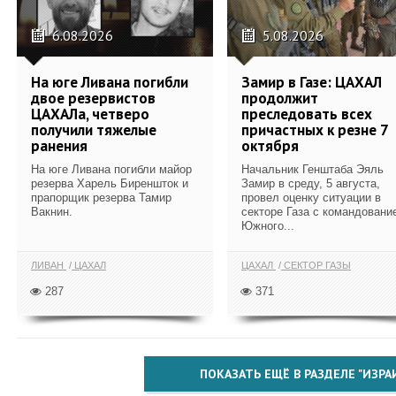
6.08.2026
5.08.2026
На юге Ливана погибли
Замир в Газе: ЦАХАЛ
двое резервистов
продолжит
ЦАХАЛа, четверо
преследовать всех
получили тяжелые
причастных к резне 7
ранения
октября
На юге Ливана погибли майор
Начальник Генштаба Эяль
резерва Харель Биреншток и
Замир в среду, 5 августа,
прапорщик резерва Тамир
провел оценку ситуации в
Вакнин.
секторе Газа с командовани
Южного...
ЛИВАН
ЦАХАЛ
ЦАХАЛ
СЕКТОР ГАЗЫ
287
371
ПОКАЗАТЬ ЕЩЁ В РАЗДЕЛЕ "ИЗРА