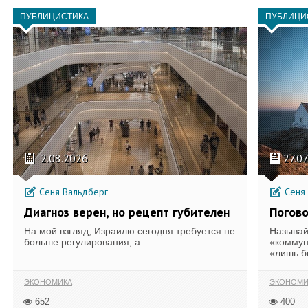
ПУБЛИЦИСТИКА
ПУБЛИЦИ
2.08.2026
27.0
Сеня Вальдберг
Сеня 
Диагноз верен, но рецепт губителен
Погов
На мой взгляд, Израилю сегодня требуется не
Называй
больше регулирования, а...
«коммун
«лишь б
ЭКОНОМИКА
ЭКОНОМИ
652
400