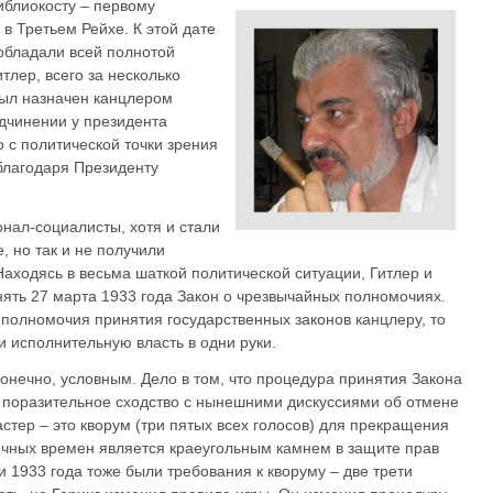
иблиокосту – первому
в Третьем Рейхе. К этой дате
обладали всей полнотой
тлер, всего за несколько
ыл назначен канцлером
дчинении у президента
о с политической точки зрения
благодаря Президенту
нал-социалисты, хотя и стали
, но так и не получили
аходясь в весьма шаткой политической ситуации, Гитлер и
нять 27 марта 1933 года Закон о чрезвычайных полномочиях.
 полномочия принятия государственных законов канцлеру, то
и исполнительную власть в одни руки.
 конечно, условным. Дело в том, что процедура принятия Закона
 поразительное сходство с нынешними дискуссиями об отмене
тер – это кворум (три пятых всех голосов) для прекращения
тичных времен является краеугольным камнем в защите прав
 1933 года тоже были требования к кворуму – две трети