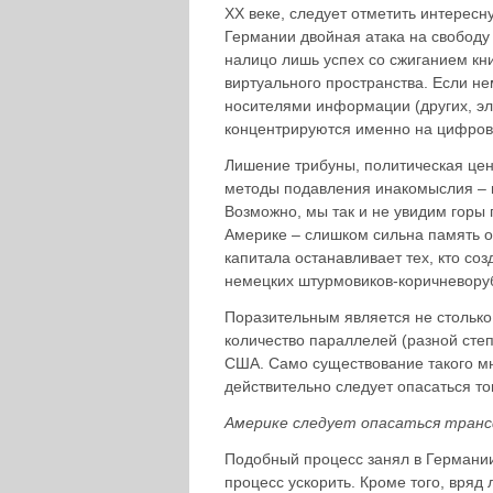
XX веке, следует отметить интересн
Германии двойная атака на свободу 
налицо лишь успех со сжиганием книг
виртуального пространства. Если н
носителями информации (других, эл
концентрируются именно на цифров
Лишение трибуны, политическая цен
методы подавления инакомыслия – 
Возможно, мы так и не увидим горы 
Америке – слишком сильна память о
капитала останавливает тех, кто соз
немецких штурмовиков-коричневору
Поразительным является не столько
количество параллелей (разной сте
США. Само существование такого мн
действительно следует опасаться то
Америке следует опасаться транс
Подобный процесс занял в Германии 
процесс ускорить. Кроме того, вряд 