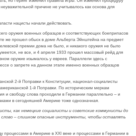
ать, но Геринг изменил правила игры. Он изменил процедуру
о неуважительной причине не учитывалось как основа для
ласти нацисты начали действовать.
сего оружия военных образцов и соответствующих боеприпасов
рте же прошел обыск в доме Альберта Эйнштейна на предмет
елевской премии дома не было, и никакого оружия не было
зумеется, не все, и 4 апреля 1933 прошел массовый рейд для
вном оружие изымалось у евреев. Параллели здесь с
ессе о запрете на данном этапе именно военных образцов
анской 2-й Поправки к Конституции, национал-социалисты
американской 1-й Поправки. По историческим меркам
жия и свободу слова проходили в Германии параллельно – и
аками в сегодняшней Америке тоже однозначная.
исты, как немецкие социалисты и советские коммунисты до
 и слово – слишком опасные инструменты, чтобы оставлять
 процессами в Америке в XXI веке и процессами в Германии в