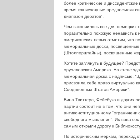
более критические и диссидентские
время как исходные предпосылки с
диапазон дебатов”.
Чем закончилось все для немецких 
поразительно похожую ненависть к 
американских левых отметим, что п
мемориальные доски, посвященные 
(Штолперштайны), посвященные жер
Хотите заглянуть в будущее? Предст
оруэлловская Америка. На стене зда
мемориальная доска с надписью: “З
присвоила себе право виртуально к
Соединенных Штатов Америки”.
Вина Твиттера, Фейсбука и других
партии состоит не в том, что они н
антиконституционному “ограничен
свободного мышления”. Их вина сост
самым открыли дорогу к Библиокосту
По историческим меркам, переход о