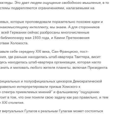
 взгляды. Это дает людям
ощущение свободного мышления
, в то
истемы подкрепляются ограничениями, налагаемыми на
левых, которые проповедовали поразительно похожие идеи и
инакомыслящему интеллекту, мы знаем. А для сторонников
о всей Германии сейчас разбросаны многочисленные
библиопозору мая 1933 года, и Камни Преткновения
твам Холокоста.
авьте себе середину XXI века, Сан-Франциско, пост-
ния, где раньше находилась штаб-квартира Твиттера, висит
десь находилась штаб-квартира организации, которая нагло
азнить и миловать любого жителя планеты, включая Президента
 официальных и полуофициальных цензоров Демократической
еправильно интерпретировали призыв Хомского к
ию спектра приемлемых мнений” и фальшивому “ощущению
оит в том, что они поняли свою задачу как раз правильно, и тем
 XXI столетия.
т виртуальных Гулагов к реальным Гулагам может состояться