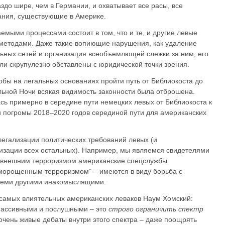
здо шире, чем в Германии, и охватывает все расы, все
ания, существующие в Америке.
мыми процессами состоит в том, что и те, и другие левые
 методами. Даже такие вопиющие нарушения, как удаление
ьных сетей и организация всеобъемлющей слежки за ним, его
ли скрупулезно обставлены с юридической точки зрения.
обы на легальных основаниях пройти путь от Библиокоста до
льной Ночи всякая видимость законности была отброшена.
сь примерно в середине пути немецких левых от Библиокоста к
ли погромы 2018–2020 годов серединой пути для американских
легализации политических требований левых (и
изации всех остальных). Например, мы являемся свидетелями
 с внешним терроризмом американские спецслужбы
оморощенным терроризмом” – имеются в виду борьба с
всеми другими инакомыслящими.
 самых влиятельных американских леваков Наум Хомский:
пассивными и послушными – это
строго ограничить спектр
 очень живые дебаты внутри этого спектра – даже поощрять