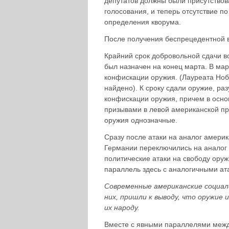
депутатов должны были присутствов
голосования, и теперь отсутствие п
определения кворума.
После получения беспрецедентной в
Крайний срок добровольной сдачи в
был назначен на конец марта. В ма
конфискации оружия. (Лауреата Ноб
найдено). К сроку сдали оружие, ра
конфискации оружия, причем в осно
призывами в левой американской пр
оружия однозначные.
Сразу после атаки на аналог америк
Германии переключились на аналог 
политические атаки на свободу ору
параллель здесь с аналогичными ат
Современные американские социал
них, пришли к выводу, что оружие
их народу.
Вместе с явными параллелями между