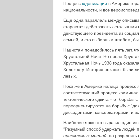
Процесс
юденизации
в Америке гора
национальности, и все вероисповед
Еще одна параллель между описывае
стараются действовать легальными
действующего президента из социал
семьей, и его выборным штабом, бы
Нацистам понадобилось пять лет, чт
Хрустальной Ночи. Но после Хруста
Хрустальная Ночь 1938 года оказала
Холокосту. История покажет, были 
левых.
Пока же в Америке налицо процесс 
соответствующий процесс криминал
тектонического сдвига – от борьбы
переориентируются на борьбу с “д
диссидентами, консерваторами, и 
Наиболее ярко это выразил один из
“Разумный способ удержать людей 
приемлемых мнений
, но разрешить