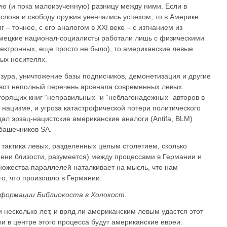
ую (и пока малоизученную) разницу между ними. Если в
слова и свободу оружия увенчались успехом, то в Америке
 – точнее, с его аналогом в XXI веке – с изгнанием из
емецкие национал-социалисты работали лишь с физическими
ектронных, еще просто не было), то американские левые
ых носителях.
зура, уничтожение базы подписчиков, демонетизация и другие
вот неполный перечень арсенала современных левых.
горящих книг “неправильных” и “неблагонадежных” авторов в
 нацизме, и угроза катастрофической потери политического
дал эрзац-нацистские американские аналоги (Antifa, BLM)
башечников SA.
 тактика левых, разделенных целым столетием, сколько
пени близости, разумеется) между процессами в Германии и
ожества параллелей наталкивает на мысль, что нам
го, что произошло в Германии.
формации Библиокоста в Холокост.
несколько лет, и вряд ли американским левым удастся этот
ли в центре этого процесса будут американские евреи.