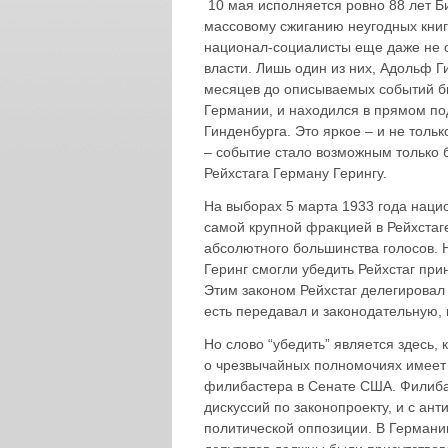
10 мая исполняется ровно 88 лет Б
массовому сжиганию неугодных книг 
национал-социалисты еще даже не 
власти. Лишь один из них, Адольф Ги
месяцев до описываемых событий б
Германии, и находился в прямом по
Гинденбурга. Это яркое – и не тольк
– событие стало возможным только 
Рейхстага Герману Герингу.
На выборах 5 марта 1933 года нацио
самой крупной фракцией в Рейхстаге
абсолютного большинства голосов. Н
Геринг смогли убедить Рейхстаг при
Этим законом Рейхстаг делегировал
есть передавал и законодательную, 
Но слово “убедить” является здесь,
о чрезвычайных полномочиях имеет
филибастера в Сенате США. Филибас
дискуссий по законопроекту, и с ан
политической оппозиции. В Германии