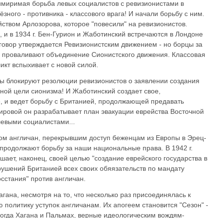
имиримая борьба левых социалистов с ревизионистами в
зного - противника - классового врага! И начали борьбу с ним.
ийством Арлозорова, которое "повесили" на ревизионистов.
, и в 1934 г. Бен-Гурион и Жаботинский встречаются в Лондоне
говор утверждается Ревизионистским движением - но борцы за
И проваливают объединение Сионистского движения. Классовая
икт вспыхивает с новой силой.
сы блокируют резолюции ревизионистов о заявлении создания
вной цели сионизма! И Жаботинский создает свое,
, и ведет борьбу с Британией, продолжающей предавать
ровой он разрабатывает план эвакуации еврейства Восточной
 левыми социалистами...
вом англичан, перекрывшим доступ беженцам из Европы в Эрец-
 продолжают борьбу за наши национальные права. В 1942 г.
ает, наконец, своей целью "создание еврейского государства в
ушений Британией всех своих обяязательств по мандату
сстания" против англичан.
гана, несмотря на то, что несколько раз присоединялась к
 политику уступок англичанам. Их апогеем становится "Сезон" -
 когда Хагана и Пальмах, верные идеологическим вождям-