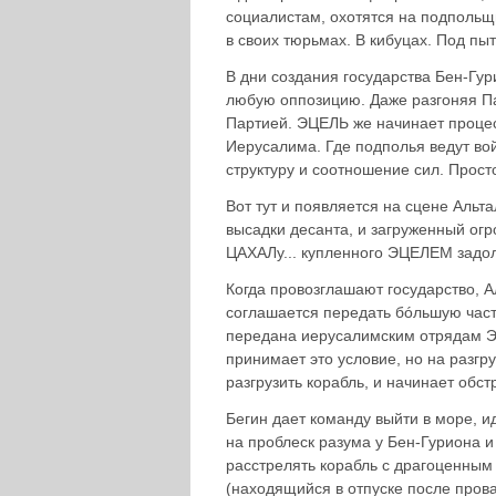
социалистам, охотятся на подпольщи
в своих тюрьмах. В кибуцах. Под пы
В дни создания государства Бен-Гур
любую оппозицию. Даже разгоняя П
Партией. ЭЦЕЛЬ же начинает процес
Иерусалима. Где подполья ведут во
структуру и соотношение сил. Прост
Вот тут и появляется на сцене Аль
высадки десанта, и загруженный ог
ЦАХАЛу... купленного ЭЦЕЛЕМ задол
Когда провозглашают государство, А
соглашается передать бóльшую част
передана иерусалимским отрядам Э
принимает это условие, но на разгр
разгрузить корабль, и начинает об
Бегин дает команду выйти в море, ид
на проблеск разума у Бен-Гуриона и 
расстрелять корабль с драгоценным
(находящийся в отпуске после пров