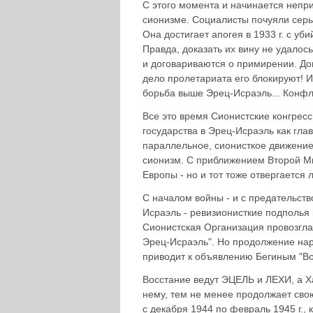
С этого момента и начинается непр
сионизме. Социалисты почуяли серьё
Она достигает апогея в 1933 г. с уб
Правда, доказать их вину не удалось
и договариваются о примирении. До
дело пролетариата его блокируют! 
борьба выше Эрец-Исраэль... Конфл
Все это время Сионистские конгрес
государства в Эрец-Исраэль как гла
параллельное, сионисткое движение
сионизм. С приближением Второй Ми
Европы - но и тот тоже отвергается
С началом войны - и с предательст
Исраэль - ревизионисткие подполья
Сионистская Организация провозглаш
Эрец-Исраэль". Но продолжение нар
приводит к объявлению Бегиным "Во
Восстание ведут ЭЦЕЛЬ и ЛЕХИ, а Ха
нему, тем не менее продолжает свою
с декабря 1944 по февраль 1945 г.,