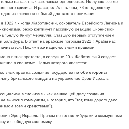
 только на газетных заголовках-однодневках. Но лучше все же
одняшнего кризиса. И расстрел Альталены, 73-ю годовщину
о одно из ключевых событий для такого понимания.
 1922 г. - когда Жаботинский, основатель Еврейского Легиона и
 - сионизма, резко критикует пассивную реакцию Сионисткой
на "Белую Книгу" Черчилля. Ставшую первым отступлением
и Бальфура. В ответ на арабские погромы 1921 г. Арабы нас
плачиваться. Нашими же национальными правами.
мана в знак протеста, в середине 20-х Жаботинский создает
ижение в сионизме. Целью которого является:
нальных прав на создание государства
по обе стороны
плану британского мандата на управление Эрец-Исраэль
а социализм в сионизме - как мешающей делу создания
не выносил коммунизм, и говорил, что "тот, кому дорого дело
низмом всеми средствами").
ления Эрец-Исраэль. Причем не только кибуцами и коммуннами
иву и свободную экономику.