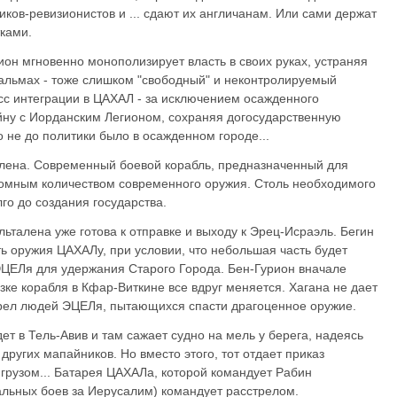
ков-ревизионистов и ... сдают их англичанам. Или сами держат
тками.
ион мгновенно монополизирует власть в своих руках, устраняя
альмах - тоже слишком "свободный" и неконтролируемый
с интеграции в ЦАХАЛ - за исключением осажденного
йну с Иорданским Легионом, сохраняя догосударственную
о не до политики было в осажденном городе...
талена. Современный боевой корабль, предназначенный для
ромным количеством современного оружия. Столь необходимого
го до создания государства.
льталена уже готова к отправке и выходу к Эрец-Исраэль. Бегин
ь оружия ЦАХАЛу, при условии, что небольшая часть будет
ЦЕЛя для удержания Старого Города. Бен-Гурион вначале
узке корабля в Кфар-Виткине все вдруг меняется. Хагана не дает
стрел людей ЭЦЕЛя, пытающихся спасти драгоценное оружие.
ет в Тель-Авив и там сажает судно на мель у берега, надеясь
других мапайников. Но вместо этого, тот отдает приказ
 грузом... Батарея ЦАХАЛа, которой командует Рабин
альных боев за Иерусалим) командует расстрелом.