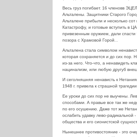
Весь груз погибает. 16 членовв ЭЦЕ
Альталены. Защитники Старого Город
Альталене прибыли и несколько сот
Катастрофу, и готовые вступить в ЦА
привезенным оружием, дали спасти 
позора с Храмовой Горой...
Альталена стала символом ненавист
которая сохраняется и до сих пор. Н
из-за него. Что-что, а ненавидеть к
нацинализм, или любую другуб внеш
И сеголняшняя ненависть к Нетанияг
1948 г. привела к страшной трагеди
Ее уроки до сих пор не выучены. Л
способами. А правые все так же не
по его осушению. Даже тот же Нетан
ослабить удавку лево-радикальной -
общества и его сионистской сущност
Нынешнее противостояние - это очер