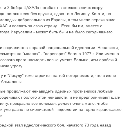
Ля и 3 бойца ЦАХАЛа погибают в столкновениях вокруг
а, оставшиеся без оружия, сдают его Легиону. Кстати, на
 молодых добровольцев из Европы, в том числе пережившие
ХАЛ и воевать за свою страну... Если бы им, вместе с
тогда Иерусалим - может быть бы и не было сегодняшнего
и социалистов к правой национальной идеологии. Ненависти,
есмотря на "маапах" - "переворот" Бегина 1977 г. Или именно
лассового врага насмерть левые умеют. Больше, чем арабский
нюю угрозу...
у и "Ликуду" тоже строится на той нетерпимости, что в июне
и Альталены.
евые продолжают ненавидеть идейных противников любыми
дооценивают болото этой ненависти, и не предпринимают шаги
иягу, прекрасно все понимая, делает очень мало, чтобы
 и уже давно не сионистской - идеологии на горле израильского
и.
едной этап идеологического боя, начатого 73 года назад