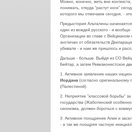
Можно, конечно, жить вне контекста,
понимать, откуда "растут ноги" сег
которого мы отмечаем сегодня, - эт
Предыстория Альталены начинается в
один из вождей русского - и вообще
Организации во главе с Вейцманом 
англичан от обязательств Деклараци
убивали - и нам же пришлось и рас
Дальше - больше. Выйдя из СО Вейц
Бейтар, а затем Ревизионистское дв
1. Активное заявление наших нацио
Иордана
(согласно оригинальному 
(Палестиной).
2. Неприятие "классовой борьбы" з
государства (Жаботинский особенно 
сионизма, должен бороться с комму
3. Активное поощрение Алии и засе
- а так же поощряя частную инициат