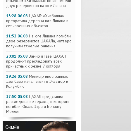
объектам «Хизбаллы» после гибели
двух резервистов на юге Ливана
13:28 06.08
ЦАХАЛ: «Хизбалла»
превратила деревни юга Ливана в
сеть военных объектов
11:52 06.08
На юге Ливана погибли
двое резервистов ЦАХАЛа, четверо
получили тяжелые ранения
20:01 05.08
Замир в Газе: ЦАХАЛ
продолжит преследовать всех
причастных к резне 7 октября
19:26 05.08
Министр иностранных
дел Саар начал визит в Эквадор и
Колумбию
17:50 05.08
ЦАХАЛ представил
расследование теракта, в котором
погибли Юваль Эзра и Бениягу
Меллет