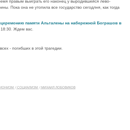
емя правым выиграть его наконец у выродившейся лево-
ины. Пока она не утопила все государство сегодлня, как тогда
м
церемонию памяти Альталены на набережной Бограшов в
 18:30. Ждем вас.
всех - погибших в этой трагедии.
ИОНИЗМ
СОЦИАЛИЗМ
МИХАИЛ ЛОБОВИКОВ